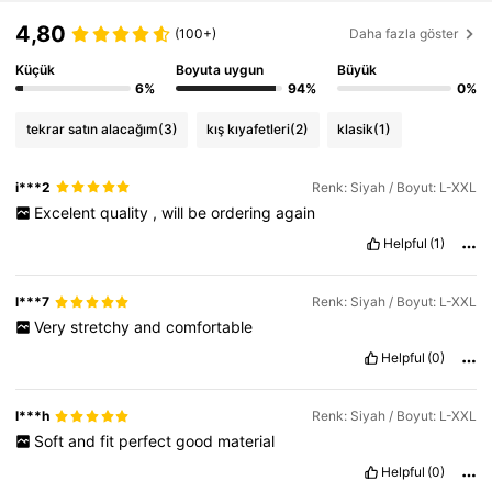
6.6M Takipçiler
4,86
4,80
(100+)
Daha fazla göster
Küçük
Boyuta uygun
Büyük
6.6M Takipçiler
4,86
6%
94%
0%
tekrar satın alacağım
(3)
kış kıyafetleri
(2)
klasik
(1)
6.6M Takipçiler
4,86
i***2
Renk: Siyah / Boyut: L-XXL
Excelent
quality
,
will
be
ordering
again
6.6M Takipçiler
4,86
Helpful
(1)
l***7
Renk: Siyah / Boyut: L-XXL
6.6M Takipçiler
4,86
Very
stretchy
and
comfortable
Helpful
(0)
6.6M Takipçiler
4,86
l***h
Renk: Siyah / Boyut: L-XXL
Soft
and
fit
perfect
good
material
Helpful
(0)