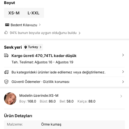
Boyut
XS-M
L-XXL
Bedent Kılavuzu
94%
bunun boyuta uygun olduğunu buldu
Sevk yeri
Turkey
Kargo ücreti 470,74TL kadar düşük
Tah. Teslimat:
Ağustos 16 - Ağustos 19
Bu kategorideki ürünler iade edilemez veya değiştirilemez.
Güvenli Ödemeler · Gizlilik koruması
Modelin üzerinde:
XS-M
Boy:
168.0
Büst:
86.0
Bel:
58.0
Kalça:
88.0
Ürün Detayları
Malzeme:
Örme kumaş