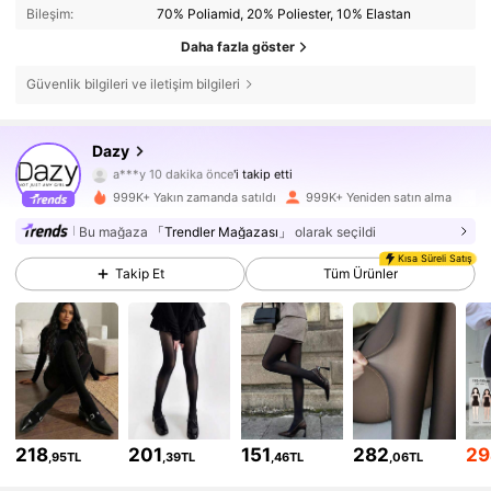
Bileşim:
70% Poliamid, 20% Poliester, 10% Elastan
Daha fazla göster
Güvenlik bilgileri ve iletişim bilgileri
6.6M Takipçiler
4,86
Dazy
a***y
10 dakika önce
'i takip etti
999K+ Yakın zamanda satıldı
999K+ Yeniden satın alma
6.6M Takipçiler
4,86
Bu mağaza
「Trendler Mağazası」
olarak seçildi
Kısa Süreli Satış
Takip Et
Tüm Ürünler
6.6M Takipçiler
4,86
6.6M Takipçiler
4,86
6.6M Takipçiler
4,86
218
201
151
282
29
,95TL
,39TL
,46TL
,06TL