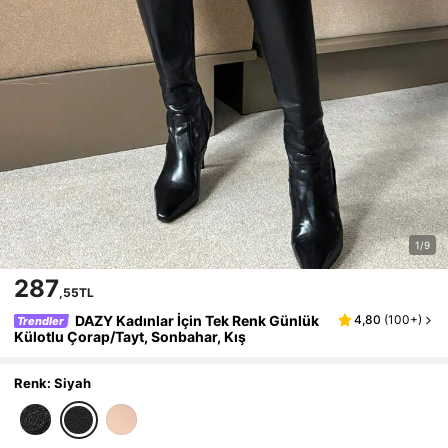
1/9
287
,55TL
DAZY Kadınlar İçin Tek Renk Günlük
4,80
(
100+
)
Trendler
Külotlu Çorap/Tayt, Sonbahar, Kış
Renk: Siyah