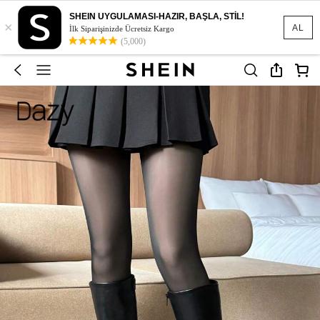
SHEIN UYGULAMASI-HAZIR, BAŞLA, STİL!
×
AL
İlk Siparişinizde Ücretsiz Kargo
(5,000)