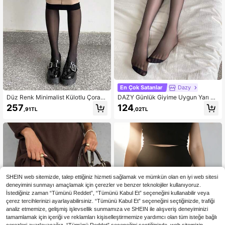
En Çok Satanlar
Dazy
Düz Renk Minimalist Külotlu Çorap,
DAZY Günlük Giyime Uygun Yarı Şe
Kadın Yüksek Bel Seksi İnce Şeffaf
ffaf Külotlu Çorap
257
124
,91TL
,02TL
Tayt, Zayıflatıcı ve Esnek Külotlu Ç
orap (15-20°C İçin Uygun), Rahat
SHEIN web sitemizde, talep ettiğiniz hizmeti sağlamak ve mümkün olan en iyi web sitesi
deneyimini sunmayı amaçlamak için çerezler ve benzer teknolojiler kullanıyoruz.
İstediğiniz zaman “Tümünü Reddet”, “Tümünü Kabul Et” seçeneğini kullanabilir veya
çerez tercihlerinizi ayarlayabilirsiniz. “Tümünü Kabul Et” seçeneğini seçtiğinizde, trafiği
analiz etmemize, gelişmiş işlevsellik sunmamıza ve SHEIN ile alışveriş deneyiminizi
tamamlamak için içeriği ve reklamları kişiselleştirmemize yardımcı olan tüm isteğe bağlı