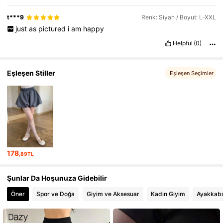
t***9
Renk: Siyah / Boyut: L-XXL
just
as
pictured
i
am
happy
Helpful
(0)
Eşleşen Stiller
Eşleşen Seçimler
178
,89TL
Şunlar Da Hoşunuza Gidebilir
Öner
Spor ve Doğa
Giyim ve Aksesuar
Kadın Giyim
Ayakkabı