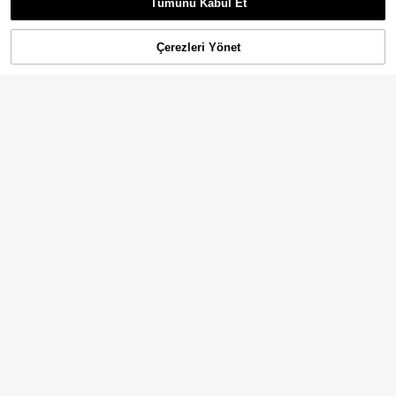
Askılı Çapraz Sırtlı Spor Örme Sütye
Tümünü Kabul Et
n
Çerezleri Yönet
SEPETE EKLE
13
SHEIN Cheerettes Kadın Düz
NEW
5
Renk Çapraz Sırtlı Günlük Fitness S
366
,02TL
por Sütyeni
Velisys Velisys 2 Parça Kadın Dikişs
iz Spor Sütyen Seti
434
,61TL