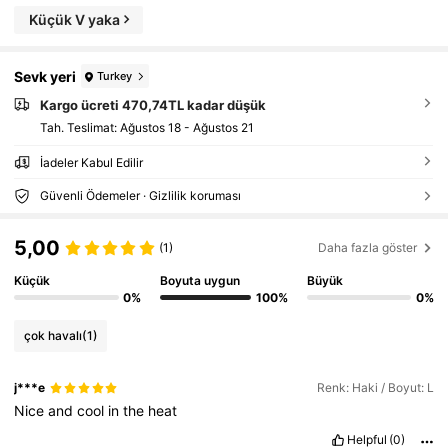
Küçük V yaka
Sevk yeri
Turkey
Kargo ücreti 470,74TL kadar düşük
Tah. Teslimat:
Ağustos 18 - Ağustos 21
İadeler Kabul Edilir
Güvenli Ödemeler · Gizlilik koruması
5,00
(1)
Daha fazla göster
Küçük
Boyuta uygun
Büyük
0%
100%
0%
çok havalı
(1)
j***e
Renk: Haki / Boyut: L
Nice
and
cool
in
the
heat
Helpful
(0)