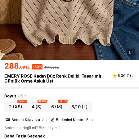
1/4
288
-30%
,09TL
411,56TL
EMERY ROSE Kadın Düz Renk Delikli Tasarımlı
5,00
(
1
)
Günlük Örme Askılı Üst
Boyut
US
24 left
30 left
34 left
2
(XS)
4
(S)
6
(M)
8/10
(L)
Bedent Kılavuzu
Bedenimi Kontrol Et
Bedeniniz değil mi? Bize söyle
Daha Fazla Seçenek