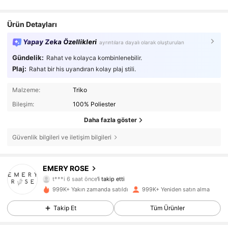
Ürün Detayları
Yapay Zeka Özellikleri
ayrıntılara dayalı olarak oluşturulan
Gündelik:
Rahat ve kolayca kombinlenebilir.
Plaj:
Rahat bir his uyandıran kolay plaj stili.
Malzeme:
Triko
Bileşim:
100% Poliester
Daha fazla göster
Güvenlik bilgileri ve iletişim bilgileri
EMERY ROSE
1.8M Takipçiler
4,80
t***i
6 saat önce
'i takip etti
999K+ Yakın zamanda satıldı
999K+ Yeniden satın alma
1.8M Takipçiler
4,80
Takip Et
Tüm Ürünler
1.8M Takipçiler
4,80