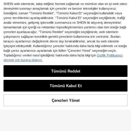
SHEIN web sitemizde, talep ettiğiniz hizmeti sağlamak ve mümkün olan en iyi web sitesi
deneyimini sunmayı amaçlamak için çerezler ve benzer teknolojiler kullanıyoruz.
İstediğiniz zaman “Tümünü Reddet”, “Tümünü Kabul Et” seçeneğini kullanabilir veya
çerez tercihlerinizi ayarlayabilirsiniz. “Tümünü Kabul Et” seçeneğini seçtiğinizde, trafiği
analiz etmemize, gelişmiş işlevsellik sunmamıza ve SHEIN ile alışveriş deneyiminizi
tamamlamak için içeriği ve reklamları kişiselleştirmemize yardımcı olan tüm isteğe bağlı
çerezleri ayarlayacağız. “Tümünü Reddet” seçeneğini seçtiğinizde, web sitemizin
çalışmasını sağlayan kesinlikle gerekli çerezlerin kullanımına izin verirsiniz. Bunları
tarayıcı ayarlarınızı değiştirerek devre dışı bırakabilirsiniz, ancak bu web sitesinin
işleyişini etkileyebilir. Kullandığımız çerezler hakkında daha fazla bilgi edinmek ve isteğe
bağlı çerez ayarlarınızı ayarlamak için lütfen “Çerezleri Yönet” seçeneğini seçin.
Topladığımız verileri nasıl işlediğimiz hakkında daha fazla bilgi için
Gizlilik Politikamızı
görmek için buraya tıklayın.
SHEIN Privé Kenarları Şeritli Önden
Düğmeli Çizgili Gündelik Kadın Örg
458
Tümünü Reddet
En Çok Satanlar
SHEIN BAE
,21TL
ü Üstler
SHEIN BAE Zeytin Yeşili Kruva
NEW
ze Omuz Açık Slim Fit Kazak | Dök
782
,52TL
ümlü Yaka Dar Kesim Örme Üst,Kru
Tümünü Kabul Et
vaze / Çapraz Yaka,Kruvaze Yaka
Kazak,Zeytin Yeşili / Adaçayı
Çerezleri Yönet
SEPETE EKLE
%30% İNDİRİM!