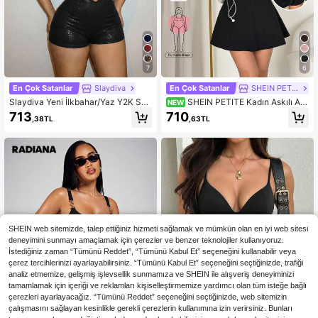
7
6
En Çok Satanlar
Slaydiva
En Çok Satanlar
SHEIN PETITE
Slaydiva Yeni İlkbahar/Yaz Y2K Sok
SHEIN PETITE Kadın Askılı A E
NEW
ak Stili Seksi Siyah Dar Kesim Bord
tek Kesim Düz Renk Cepli Spor ve
713
710
,38TL
,63TL
o Dokulu PU Kumaş Metalik Süslem
Günlük Giyim İçi Görünmeyen Tek
eli Boşluklu Halter Yaka Kısa Kadın
Parça Şalvar Pantolon
Tulum. Sevgililer Günü, Randevular,
Parti, Toplantılar, Tatiller, Konserler,
Seksi Kulüpler, Gece Kulüpleri, Günl
ük Çıkışlar, Yılbaşı, Eğlence, Brunch
Kıyafetleri, Hot Girl, Tatil İçin Uygu
n. Seyahat Kıyafeti Havalimanı, Sok
ak Giyimi, Y2k
SHEIN web sitemizde, talep ettiğiniz hizmeti sağlamak ve mümkün olan en iyi web sitesi
deneyimini sunmayı amaçlamak için çerezler ve benzer teknolojiler kullanıyoruz.
İstediğiniz zaman “Tümünü Reddet”, “Tümünü Kabul Et” seçeneğini kullanabilir veya
çerez tercihlerinizi ayarlayabilirsiniz. “Tümünü Kabul Et” seçeneğini seçtiğinizde, trafiği
analiz etmemize, gelişmiş işlevsellik sunmamıza ve SHEIN ile alışveriş deneyiminizi
tamamlamak için içeriği ve reklamları kişiselleştirmemize yardımcı olan tüm isteğe bağlı
çerezleri ayarlayacağız. “Tümünü Reddet” seçeneğini seçtiğinizde, web sitemizin
çalışmasını sağlayan kesinlikle gerekli çerezlerin kullanımına izin verirsiniz. Bunları