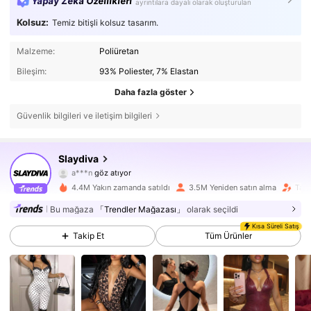
Yapay Zeka Özellikleri
ayrıntılara dayalı olarak oluşturulan
Kolsuz:
Temiz bitişli kolsuz tasarım.
Malzeme:
Poliüretan
Bileşim:
93% Poliester, 7% Elastan
Daha fazla göster
Güvenlik bilgileri ve iletişim bilgileri
1.1M Takipçiler
4,85
Slaydiva
a***n
göz atıyor
1.1M Takipçiler
4,85
4.4M Yakın zamanda satıldı
3.5M Yeniden satın alma
Taki
Bu mağaza
「Trendler Mağazası」
olarak seçildi
1.1M Takipçiler
4,85
Kısa Süreli Satış
Takip Et
Tüm Ürünler
1.1M Takipçiler
4,85
1.1M Takipçiler
4,85