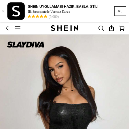
SHEIN UYGULAMASI-HAZIR, BAŞLA, STİL!
×
AL
İlk Siparişinizde Ücretsiz Kargo
(5,000)