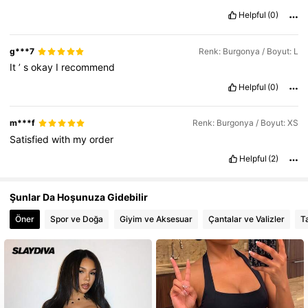
Helpful
(0)
g***7
Renk: Burgonya / Boyut: L
It
’
s
okay
I
recommend
Helpful
(0)
m***f
Renk: Burgonya / Boyut: XS
Satisfied
with
my
order
Helpful
(2)
Şunlar Da Hoşunuza Gidebilir
Öner
Spor ve Doğa
Giyim ve Aksesuar
Çantalar ve Valizler
T