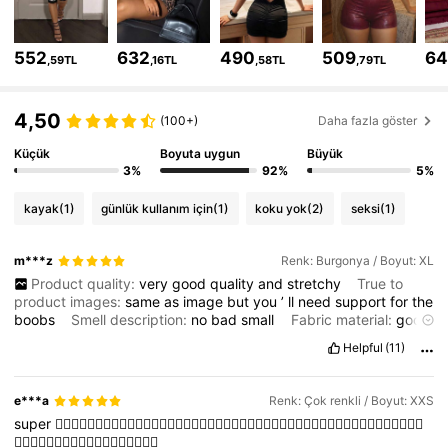
1.1M Takipçiler
4,85
552
632
490
509
64
1.1M Takipçiler
,59TL
,16TL
,58TL
,79TL
4,85
1.1M Takipçiler
4,85
4,50
(100+)
Daha fazla göster
Küçük
Boyuta uygun
Büyük
1.1M Takipçiler
4,85
3%
92%
5%
kayak
(1)
günlük kullanım için
(1)
koku yok
(2)
seksi
(1)
1.1M Takipçiler
4,85
1.1M Takipçiler
m***z
Renk: Burgonya / Boyut: XL
4,85
Product quality:
very
good
quality
and
stretchy
True to
product images:
same
as
image
but
you
’
ll
need
support
for
the
boobs
Smell description:
no
bad
small
Fabric material:
good
fabric
Fit:
perfect
it
Helpful
(11)
e***a
Renk: Çok renkli / Boyut: XXS
super
👍🏼👍🏼👍🏼👍🏼👍🏼👍🏼👍🏼👍🏼👍🏼👍🏼👍🏼👍🏼👍🏼👍🏼👍🏼👍🏼👍🏼👍🏼👍🏼👍🏼👍🏼👍🏼👍🏼
👍🏼👍🏼👍🏼👍🏼👍🏼👍🏼👍🏼👍🏼👍🏼