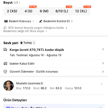
Boyut
US
10 left
3 left
25 left
2
(XS)
4
(S)
6
(M)
8/10
(L)
12
(XL)
Bedent Kılavuzu
Bedenimi Kontrol Et
92%
bunun boyuta uygun olduğunu buldu
Bedeniniz değil mi? Bize söyle
Sevk yeri
Turkey
Kargo ücreti 470,74TL kadar düşük
Tah. Teslimat:
Ağustos 16 - Ağustos 19
İadeler Kabul Edilir
Güvenli Ödemeler · Gizlilik koruması
Modelin üzerinde:
S
Boy:
172.0
Büst:
86.0
Bel:
63.0
Kalça:
101.0
Ürün Detayları