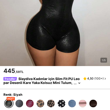
1/5
445
,59TL
Slaydiva Kadınlar için Slim Fit PU Leo
4,50
(
100+
)
Trendler
par Desenli Kare Yaka Kolsuz Mini Tulum,
Siyah, Yaz, Kulüp, Havuz Partisi, Y2K Tarz
ı Şık Parti Sokak Günlük Giyim
Renk: Siyah