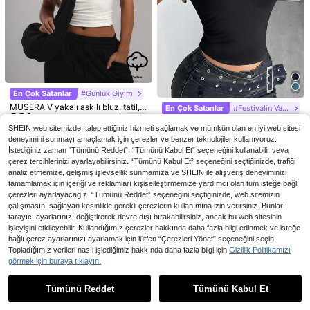
535
419
ka Tarzı Dantel Yama Detaylı V Yak
Askılı Halter Yaka Volanlı Etek Beld
,58TL
,79TL
a Askılı Bluz, Kadınlar İçin İnce Kesi
en Bağlanmış Günlük Atlet, İş ve Gü
mli Seksi Yelek
nlük Giyim İçin Uygun
En Çok Satanlar
#Günlük Giyim
MUSERA V yakalı askılı bluz, tatil, g
En Çok Satanlar
#Festivalin Vazgeçilmezleri
261
ünlük, şık, kapsül gardırop, her gün,
,75TL
EgrlEra Kadınlar İçin Düz Renkli, İçi
festival, tatil, havaalanı, okula dönü
SHEIN web sitemizde, talep ettiğiniz hizmeti sağlamak ve mümkün olan en iyi web sitesi
319
Boş, Seksi, Sırtı Açık, Askılı Yakalı A
,92TL
ş, ilkbahar, yaz
deneyimini sunmayı amaçlamak için çerezler ve benzer teknolojiler kullanıyoruz.
tlet
İstediğiniz zaman “Tümünü Reddet”, “Tümünü Kabul Et” seçeneğini kullanabilir veya
çerez tercihlerinizi ayarlayabilirsiniz. “Tümünü Kabul Et” seçeneğini seçtiğinizde, trafiği
analiz etmemize, gelişmiş işlevsellik sunmamıza ve SHEIN ile alışveriş deneyiminizi
tamamlamak için içeriği ve reklamları kişiselleştirmemize yardımcı olan tüm isteğe bağlı
çerezleri ayarlayacağız. “Tümünü Reddet” seçeneğini seçtiğinizde, web sitemizin
çalışmasını sağlayan kesinlikle gerekli çerezlerin kullanımına izin verirsiniz. Bunları
tarayıcı ayarlarınızı değiştirerek devre dışı bırakabilirsiniz, ancak bu web sitesinin
işleyişini etkileyebilir. Kullandığımız çerezler hakkında daha fazla bilgi edinmek ve isteğe
SHEIN LUNE Kadın İnci Süslemeli Ç
En Çok Satanlar
Serisse
bağlı çerez ayarlarınızı ayarlamak için lütfen “Çerezleri Yönet” seçeneğini seçin.
entikli Yaka Yüksek Esnek Polar Fiti
35 kaldı
Serisse Yazlık, Şık, Kontrast Renkli
Topladığımız verileri nasıl işlediğimiz hakkında daha fazla bilgi için
Gizlilik Politikamızı
lli Yelek, Krem Beyaz, Sonbahar, Za
426
Dantel Yama Detaylı Kadın Askılı Bl
6 kaldı
,38TL
görmek için buraya tıklayın.
rif, İş, Fransız Stili Şık Günlük Yaz T
Benzer stokta olan ürünleri göster
Tümünü Görüntüle
uz
421
atili Üstü
,99TL
Tümünü Reddet
Tümünü Kabul Et
Üzgünüm, ürün tükendi.