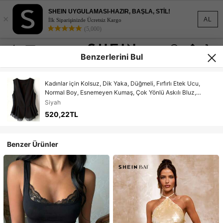
SHEIN UYGULAMASI-HAZIR, BAŞLA, STİL!
×
AL
İlk Siparişinizde Ücretsiz Kargo
(5,000)
Benzerlerini Bul
Kadınlar için Kolsuz, Dik Yaka, Düğmeli, Fırfırlı Etek Ucu,
Normal Boy, Esnemeyen Kumaş, Çok Yönlü Askılı Bluz,
Günlük Siyah Yazlık
Siyah
520,22TL
Benzer Ürünler