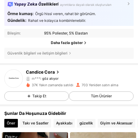
Yapay Zeka Özellikleri
ayrıntılara dayalı olarak oluşturulan
Örme kumaş:
Örgü hissi veren, rahat bir görünüm.
Gündelik:
Rahat ve kolayca kombinlenebilir.
Bileşim:
95% Poliester, 5% Elastan
Daha fazla göster
Güvenlik bilgileri ve iletişim bilgileri
179 Takipçiler
4,64
Candice Cora
m***i
göz atıyor
179 Takipçiler
4,64
37K Yakın zamanda satıldı
703 Yeniden satın alma
Takip Et
Tüm Ürünler
179 Takipçiler
4,64
179 Takipçiler
4,64
Şunlar Da Hoşunuza Gidebilir
Öner
Takı ve Saatler
Ayakkabı
güzellik
Giyim ve Aksesuar
179 Takipçiler
4,64