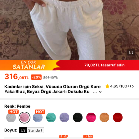
1/5
79,02TL tasarruf edin
316
-20%
,08TL
395,10TL
Kadınlar için Seksi, Vücuda Oturan Örgü Kare
4,65
(
100+
)
Yaka Bluz, Beyaz Örgü Jakarlı Dokulu Ku
maş Askılı Bluz, Vücuda Oturan Normal Ke
sim Yazlık Kadın Düz Renk Askılı Bluz Pembe
Günlük
Renk: Pembe
Boyut
:
US
Standart
4 left
14 left