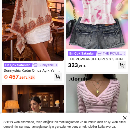
En Çok Satanlar
THE POWERPUFF GIRLS
THE POWERPUFF GIRLS X SHEIN K
adın Sevimli Karikatür Baskılı Renk
323
En Çok Satanlar
Sunnyshic
,21TL
Bloklu Bisiklet Yaka Tişört
Sunnyshic Kadın Omuz Açık Yarı Şe
ffaf Paisley ve Çiçek Desenli Plaj Ü
457
,66TL
-2%
stü, Yarasa Kollu Dış Giyim Gömlek
SHEIN web sitemizde, talep ettiğiniz hizmeti sağlamak ve mümkün olan en iyi web sitesi
deneyimini sunmayı amaçlamak için çerezler ve benzer teknolojiler kullanıyoruz.