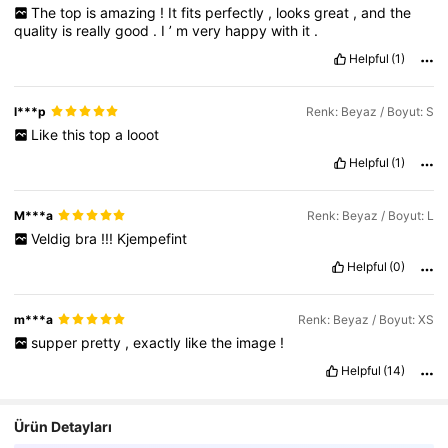
The
top
is
amazing
!
It
fits
perfectly
,
looks
great
,
and
the
quality
is
really
good
.
I
’
m
very
happy
with
it
.
Helpful
(1)
l***p
Renk: Beyaz / Boyut: S
Like
this
top
a
looot
Helpful
(1)
M***a
Renk: Beyaz / Boyut: L
Veldig
bra
!!!
Kjempefint
Helpful
(0)
m***a
Renk: Beyaz / Boyut: XS
supper
pretty
,
exactly
like
the
image
!
Helpful
(14)
Ürün Detayları