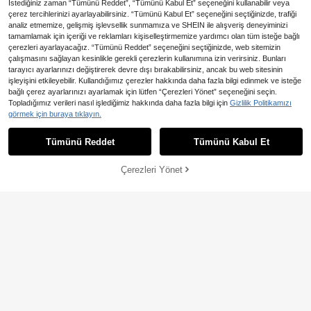
İstediğiniz zaman “Tümünü Reddet”, “Tümünü Kabul Et” seçeneğini kullanabilir veya
çerez tercihlerinizi ayarlayabilirsiniz. “Tümünü Kabul Et” seçeneğini seçtiğinizde, trafiği
analiz etmemize, gelişmiş işlevsellik sunmamıza ve SHEIN ile alışveriş deneyiminizi
tamamlamak için içeriği ve reklamları kişiselleştirmemize yardımcı olan tüm isteğe bağlı
çerezleri ayarlayacağız. “Tümünü Reddet” seçeneğini seçtiğinizde, web sitemizin
17
çalışmasını sağlayan kesinlikle gerekli çerezlerin kullanımına izin verirsiniz. Bunları
tarayıcı ayarlarınızı değiştirerek devre dışı bırakabilirsiniz, ancak bu web sitesinin
En Çok Satanlar
Aloruh
işleyişini etkileyebilir. Kullandığımız çerezler hakkında daha fazla bilgi edinmek ve isteğe
Aloruh Erken Sonbahar Derin V Yak
bağlı çerez ayarlarınızı ayarlamak için lütfen “Çerezleri Yönet” seçeneğini seçin.
a Okula Dönüş Orta Kol Dar Kesim
331
Kadın Zarif Yüksek Yaka Büzgülü F
Topladığımız verileri nasıl işlediğimiz hakkında daha fazla bilgi için
Gizlilik Politikamızı
,45TL
Kadın Tişört
ener Kol Üst, Bol Pileli Pullover Üst,
27 kaldı
görmek için buraya tıklayın.
Sessiz Lüks Fransız Stili Sonbahar
486
,74TL
-13%
Tümünü Reddet
Tümünü Kabul Et
Çerezleri Yönet
SEPETE EKLE
%20% İNDİRİM!