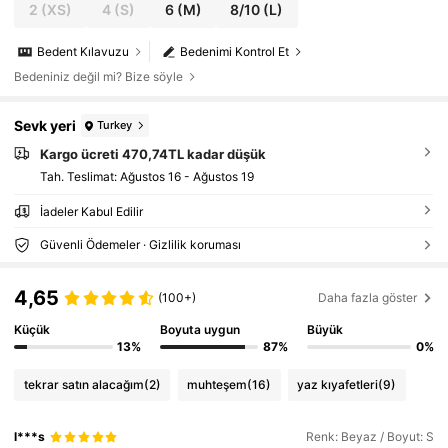
2
(XS)
4
(S)
6
(M)
8/10
(L)
Bedent Kılavuzu
Bedenimi Kontrol Et
Bedeniniz değil mi? Bize söyle
Sevk yeri
Turkey
Kargo ücreti 470,74TL kadar düşük
Tah. Teslimat:
Ağustos 16 - Ağustos 19
İadeler Kabul Edilir
Güvenli Ödemeler · Gizlilik koruması
4,65
(100+)
Daha fazla göster
Küçük
Boyuta uygun
Büyük
13%
87%
0%
tekrar satın alacağım
(2)
muhteşem
(16)
yaz kıyafetleri
(9)
l***s
Renk: Beyaz / Boyut: S