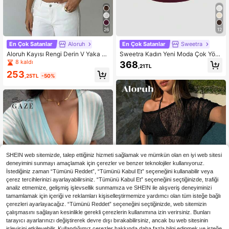
26
12
En Çok Satanlar
Aloruh
En Çok Satanlar
Sweetra
Aloruh Kayısı Rengi Derin V Yaka B
Sweetra Kadın Yeni Moda Çok Yönl
üzgülü Kısa Kollu Dar Kesim Kadın
ü Örgü Ön ve Arka Derin V Yaka 2 Y
8 kaldı
368
,21TL
Tişörtü
önlü Giyilebilir Bel Vurgulu Büzgülü
253
Sırt Bağlı Omuz Kollu Üst
,25TL
-50%
SHEIN web sitemizde, talep ettiğiniz hizmeti sağlamak ve mümkün olan en iyi web sitesi
deneyimini sunmayı amaçlamak için çerezler ve benzer teknolojiler kullanıyoruz.
İstediğiniz zaman “Tümünü Reddet”, “Tümünü Kabul Et” seçeneğini kullanabilir veya
çerez tercihlerinizi ayarlayabilirsiniz. “Tümünü Kabul Et” seçeneğini seçtiğinizde, trafiği
analiz etmemize, gelişmiş işlevsellik sunmamıza ve SHEIN ile alışveriş deneyiminizi
tamamlamak için içeriği ve reklamları kişiselleştirmemize yardımcı olan tüm isteğe bağlı
çerezleri ayarlayacağız. “Tümünü Reddet” seçeneğini seçtiğinizde, web sitemizin
çalışmasını sağlayan kesinlikle gerekli çerezlerin kullanımına izin verirsiniz. Bunları
26
tarayıcı ayarlarınızı değiştirerek devre dışı bırakabilirsiniz, ancak bu web sitesinin
işleyişini etkileyebilir. Kullandığımız çerezler hakkında daha fazla bilgi edinmek ve isteğe
11