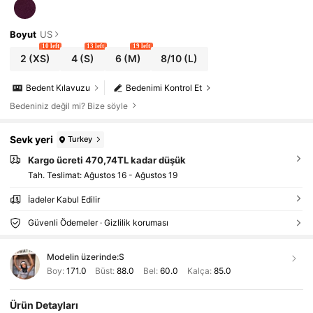
Boyut
US
10 left
13 left
19 left
2
(XS)
4
(S)
6
(M)
8/10
(L)
Bedent Kılavuzu
Bedenimi Kontrol Et
Bedeniniz değil mi? Bize söyle
Sevk yeri
Turkey
Kargo ücreti 470,74TL kadar düşük
Tah. Teslimat:
Ağustos 16 - Ağustos 19
İadeler Kabul Edilir
Güvenli Ödemeler · Gizlilik koruması
Modelin üzerinde:
S
Boy:
171.0
Büst:
88.0
Bel:
60.0
Kalça:
85.0
Ürün Detayları