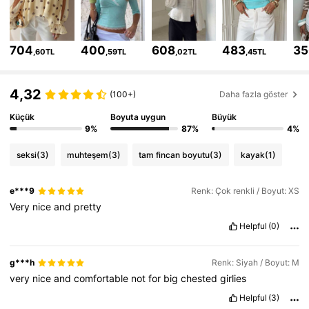
2.6M Takipçiler
4,77
704
400
608
483
35
2.6M Takipçiler
4,77
,60TL
,59TL
,02TL
,45TL
2.6M Takipçiler
4,77
4,32
(100+)
Daha fazla göster
Küçük
Boyuta uygun
Büyük
2.6M Takipçiler
4,77
9%
87%
4%
2.6M Takipçiler
seksi
(3)
muhteşem
(3)
tam fincan boyutu
(3)
kayak
(1)
4,77
2.6M Takipçiler
4,77
e***9
Renk: Çok renkli / Boyut: XS
Very
nice
and
pretty
Helpful
(0)
g***h
Renk: Siyah / Boyut: M
very
nice
and
comfortable
not
for
big
chested
girlies
Helpful
(3)