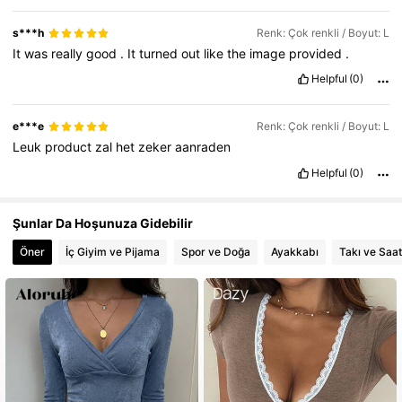
s***h
Renk: Çok renkli / Boyut: L
It
was
really
good
.
It
turned
out
like
the
image
provided
.
Helpful
(0)
e***e
Renk: Çok renkli / Boyut: L
Leuk
product
zal
het
zeker
aanraden
Helpful
(0)
Şunlar Da Hoşunuza Gidebilir
Öner
İç Giyim ve Pijama
Spor ve Doğa
Ayakkabı
Takı ve Saat