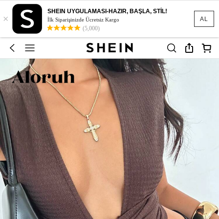
SHEIN UYGULAMASI-HAZIR, BAŞLA, STİL!
×
AL
İlk Siparişinizde Ücretsiz Kargo
(5,000)