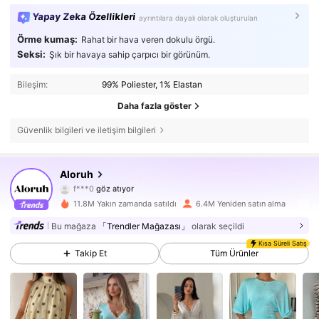
Yapay Zeka Özellikleri
ayrıntılara dayalı olarak oluşturulan
Örme kumaş:
Rahat bir hava veren dokulu örgü.
Seksi:
Şık bir havaya sahip çarpıcı bir görünüm.
Bileşim:
99% Poliester, 1% Elastan
Daha fazla göster
Güvenlik bilgileri ve iletişim bilgileri
2.6M Takipçiler
4,77
Aloruh
f***0
göz atıyor
2.6M Takipçiler
4,77
11.8M Yakın zamanda satıldı
6.4M Yeniden satın alma
Bu mağaza
「Trendler Mağazası」
olarak seçildi
2.6M Takipçiler
4,77
Kısa Süreli Satış
Takip Et
Tüm Ürünler
2.6M Takipçiler
4,77
2.6M Takipçiler
4,77