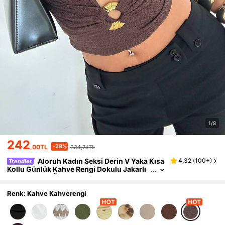
1/8
242
-28%
,00TL
334,74TL
Aloruh Kadın Seksi Derin V Yaka Kısa
4,32
(
100+
)
Trendler
Kollu Günlük Kahve Rengi Dokulu Jakarlı
Metal Detaylı Üst
Renk: Kahve Kahverengi