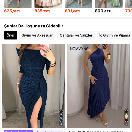
19K Takipçiler
4,80
625
835
631
800
73
,58TL
,75TL
,06TL
,63TL
Şunlar Da Hoşunuza Gidebilir
Öner
Giyim ve Aksesuar
Çantalar ve Valizler
İç Giyim ve Pijama
4
7