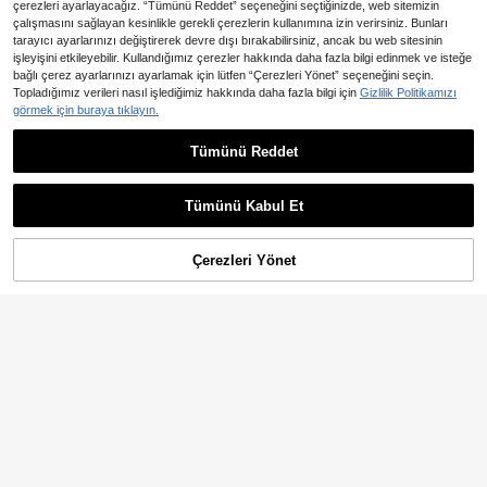
çerezleri ayarlayacağız. “Tümünü Reddet” seçeneğini seçtiğinizde, web sitemizin
çalışmasını sağlayan kesinlikle gerekli çerezlerin kullanımına izin verirsiniz. Bunları
tarayıcı ayarlarınızı değiştirerek devre dışı bırakabilirsiniz, ancak bu web sitesinin
işleyişini etkileyebilir. Kullandığımız çerezler hakkında daha fazla bilgi edinmek ve isteğe
bağlı çerez ayarlarınızı ayarlamak için lütfen “Çerezleri Yönet” seçeneğini seçin.
Topladığımız verileri nasıl işlediğimiz hakkında daha fazla bilgi için
Gizlilik Politikamızı
4
görmek için buraya tıklayın.
En Çok Satanlar
abyoxi-chic
Tümünü Reddet
abyoxi Mor-Mavi Zarif Asimetrik Ya
En Çok Satanlar
SHEIN PETITE
ka Uzun Kollu Beli Oturtmalı El Yapı
1.066
SHEIN PETITE Zarif Düz Renk Büzg
,77TL
-7%
mı Pileli Seksi Saten Elbise, Partiler,
ülü Tulum, Yazlık, Minyon Kadınlar İ
947
Minimalist Etkinlikler, Düğün Partisi,
,69TL
çin
Tümünü Kabul Et
Sonbahar
Çerezleri Yönet
SEPETE EKLE