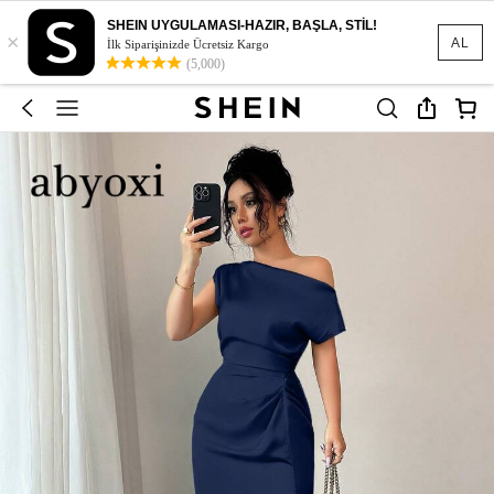
SHEIN UYGULAMASI-HAZIR, BAŞLA, STİL!
×
AL
İlk Siparişinizde Ücretsiz Kargo
(5,000)