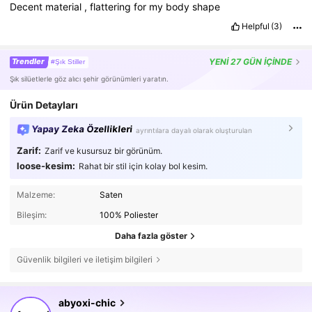
Decent
material
,
flattering
for
my
body
shape
Helpful
(3)
Trendler
YENİ
27 GÜN İÇİNDE
#Şık Stiller
Şık silüetlerle göz alıcı şehir görünümleri yaratın.
Ürün Detayları
Yapay Zeka Özellikleri
ayrıntılara dayalı olarak oluşturulan
Zarif:
Zarif ve kusursuz bir görünüm.
loose-kesim:
Rahat bir stil için kolay bol kesim.
Malzeme:
Saten
Bileşim:
100% Poliester
Daha fazla göster
Güvenlik bilgileri ve iletişim bilgileri
19K Takipçiler
4,80
abyoxi-chic
i***9
göz atıyor