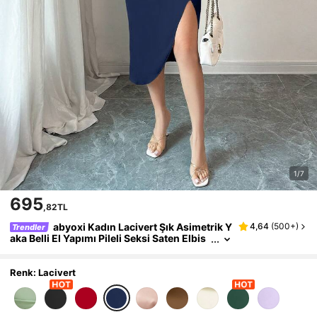
1/7
695
,82TL
abyoxi Kadın Lacivert Şık Asimetrik Y
4,64
(
500+
)
Trendler
aka Belli El Yapımı Pileli Seksi Saten Elbis
e, Randevular, Doğum Günü Partileri, Düğ
ünler, Mezuniyet Baloları vb. İçin Uygun, İlkba
har/Yaz Uzun Elbise
Renk: Lacivert