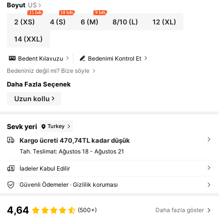
Boyut
US
15 left
10 left
9 left
2
(XS)
4
(S)
6
(M)
8/10
(L)
12
(XL)
14
(XXL)
Bedent Kılavuzu
Bedenimi Kontrol Et
Bedeniniz değil mi? Bize söyle
Daha Fazla Seçenek
Uzun kollu
Sevk yeri
Turkey
Kargo ücreti 470,74TL kadar düşük
Tah. Teslimat:
Ağustos 18 - Ağustos 21
İadeler Kabul Edilir
Güvenli Ödemeler · Gizlilik koruması
4,64
(500+)
Daha fazla göster