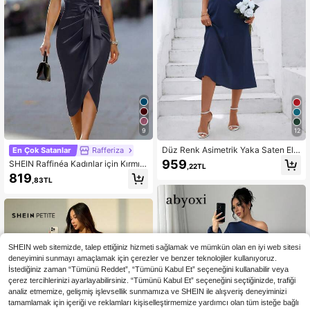
9
12
Düz Renk Asimetrik Yaka Saten Elbi
En Çok Satanlar
Rafferiza
se Parti Yaz Şık
959
SHEIN Raffinéa Kadınlar için Kırmızı
,22TL
Biber Rengi V Yaka Saten Kumaş Ç
819
,83TL
apraz Ön Detaylı Büzgülü Etek Ucu
Kısa Kollu Elbise, Şık Günlük Giyim,
Göz Alıcı Etkinlikler ve Romantik Bu
luşmalar İçin Uygundur.
SHEIN web sitemizde, talep ettiğiniz hizmeti sağlamak ve mümkün olan en iyi web sitesi
deneyimini sunmayı amaçlamak için çerezler ve benzer teknolojiler kullanıyoruz.
İstediğiniz zaman “Tümünü Reddet”, “Tümünü Kabul Et” seçeneğini kullanabilir veya
çerez tercihlerinizi ayarlayabilirsiniz. “Tümünü Kabul Et” seçeneğini seçtiğinizde, trafiği
analiz etmemize, gelişmiş işlevsellik sunmamıza ve SHEIN ile alışveriş deneyiminizi
tamamlamak için içeriği ve reklamları kişiselleştirmemize yardımcı olan tüm isteğe bağlı