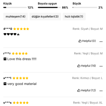
Küçük
Boyuta uygun
Büyük
12%
86%
2%
muhteşem
(14)
düğün kıyafetleri
(3)
hızlı lojistik
(1)
4***0
Renk: Siyah / Boyut: M
❤️❤️❤️❤️🔥
Helpful
(0)
r***r
Renk: Yeşil / Boyut: M
Love
this
dress
!!!!!
Helpful
(16)
a***1
Renk: Kırmızı / Boyut: L
very
good
material
Helpful
(12)
s***s
Renk: Yeşil / Boyut: XL