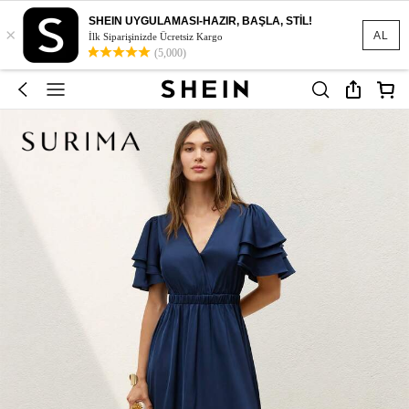
SHEIN UYGULAMASI-HAZIR, BAŞLA, STİL!
×
AL
İlk Siparişinizde Ücretsiz Kargo
(5,000)