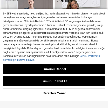
SHEIN web sitemizde, talep ettiğiniz hizmeti sağlamak ve mümkün olan en iyi web sitesi
deneyimini sunmayı amaçlamak için çerezler ve benzer teknolojiler kullanıyoruz.
İstediğiniz zaman “Tümünü Reddet”, “Tümünü Kabul Et” seçeneğini kullanabilir veya
çerez tercihlerinizi ayarlayabilirsiniz. “Tümünü Kabul Et” seçeneğini seçtiğinizde, trafiği
analiz etmemize, gelişmiş işlevsellik sunmamıza ve SHEIN ile alışveriş deneyiminizi
tamamlamak için içeriği ve reklamları kişiselleştirmemize yardımcı olan tüm isteğe bağlı
çerezleri ayarlayacağız. “Tümünü Reddet” seçeneğini seçtiğinizde, web sitemizin
çalışmasını sağlayan kesinlikle gerekli çerezlerin kullanımına izin verirsiniz. Bunları
tarayıcı ayarlarınızı değiştirerek devre dışı bırakabilirsiniz, ancak bu web sitesinin
işleyişini etkileyebilir. Kullandığımız çerezler hakkında daha fazla bilgi edinmek ve isteğe
bağlı çerez ayarlarınızı ayarlamak için lütfen “Çerezleri Yönet” seçeneğini seçin.
Topladığımız verileri nasıl işlediğimiz hakkında daha fazla bilgi için
Gizlilik Politikamızı
görmek için buraya tıklayın.
Tümünü Reddet
En Çok Satanlar
#A Çizgi Stilleri
En Çok Satanlar
Jemour
Aveloria Modichic Şık, Rahat, Moda
Jemour Kadın Şık Adaçayı Yeş
NEW
1.118
1.016
Fransız Vintage Çok Yönlü Günlük İ
ili Saten Elbise, Yazlık Dantel Yama
,36TL
,29TL
şe Gidiş Elbisesi, Kap Kol Detaylı
İşlemeli Asimetrik Fırfırlı Bel Oturtma
Tümünü Kabul Et
lı Abiye, Düğün Misafiri Resmi Parti
Mezuniyet Plaj Elbisesi
Çerezleri Yönet
SEPETE EKLE