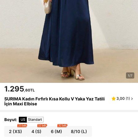
1/7
1.295
,60TL
SURIMA Kadın Fırfırlı Kısa Kollu V Yaka Yaz Tatili
3,00
(
1
)
İçin Maxi Elbise
Boyut
:
US
Standart
23 left
32 left
32 left
2
(XS)
4
(S)
6
(M)
8/10
(L)