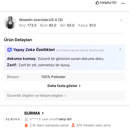
Helpful
(0)
Modelin üzerinde:
US 4 (S)
Boy:
173.0
Büst:
83.0
Bel:
63.0
Kalça:
91.0
Ürün Detayları
Yapay Zeka Özellikleri
ayrıntılara dayalı olarak oluşturulan
dokuma kumaş:
Düzenli bir görünüm sunan dokuma doku.
Zarif:
Zarif bir stil, zahmetsiz bir duruş.
Bileşim:
100% Poliester
Daha fazla göster
Güvenlik bilgileri ve iletişim bilgileri
47K Takipçiler
4,85
SURIMA
h***t
5 saat önce
'i takip etti
47K Takipçiler
4,85
2.1K Yakın zamanda satıldı
974 Yeniden satın alma