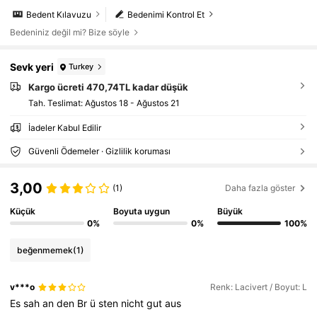
Bedent Kılavuzu
Bedenimi Kontrol Et
Bedeniniz değil mi? Bize söyle
Sevk yeri
Turkey
Kargo ücreti 470,74TL kadar düşük
Tah. Teslimat:
Ağustos 18 - Ağustos 21
İadeler Kabul Edilir
Güvenli Ödemeler · Gizlilik koruması
3,00
(1)
Daha fazla göster
Küçük
Boyuta uygun
Büyük
0%
0%
100%
beğenmemek
(1)
v***o
Renk: Lacivert / Boyut: L
Es
sah
an
den
Br
ü
sten
nicht
gut
aus