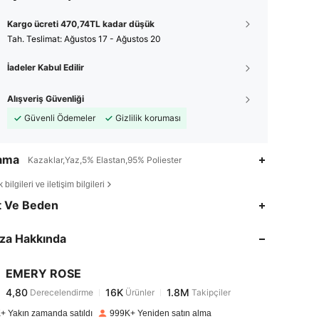
Kargo ücreti 470,74TL kadar düşük
Tah. Teslimat:
Ağustos 17 - Ağustos 20
İadeler Kabul Edilir
Alışveriş Güvenliği
Güvenli Ödemeler
Gizlilik koruması
lama
Kazaklar,Yaz,5% Elastan,95% Poliester
bilgileri ve iletişim bilgileri
4,80
16K
1.8M
t Ve Beden
za Hakkında
4,80
16K
1.8M
EMERY ROSE
4,80
16K
1.8M
Derecelendirme
Ürünler
Takipçiler
y***m
1 gün önce
kadar ödedi
+ Yakın zamanda satıldı
999K+ Yeniden satın alma