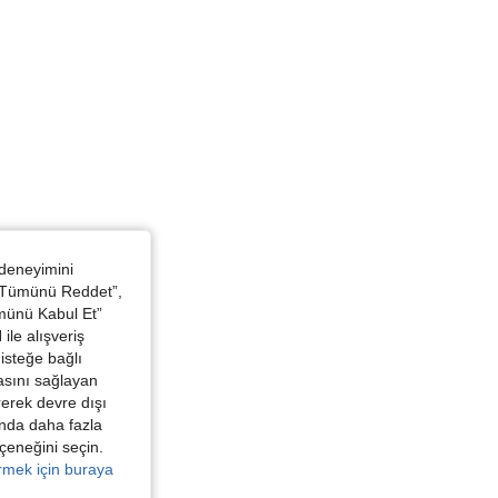
Büst: 82 cm / 32 in, Renk: Çok renkli, Boyut: L
 deneyimini
 “Tümünü Reddet”,
ümünü Kabul Et”
ile alışveriş
isteğe bağlı
asını sağlayan
irerek devre dışı
kında daha fazla
eçeneğini seçin.
örmek için buraya