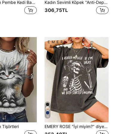
INAWLY Kadın Pembe Kedi Baskılı Rahat Yuvarlak Yaka Tişört Grafik Tişörtler Kadın Üstleri
Kadın Sevimli Köpek "Anti-Depressant" Baskılı Bisiklet Yaka Kısa Kollu Tişört, Yeni Minimalist Günlük Tatil Stili Örme Kumaş Regular Fit Üst, Yazlık
306,75TL
10
Tişörtleri
EMERY ROSE "İyi miyim?" diye Kendime Sordum İskelet Tişörtü, Alaycı, İğneleyici, Komik Ruh Sağlığı Tişörtü, Vintage Grafik Tişört, Kadın Grafik Tişörtler