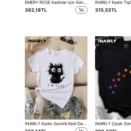
EMERY ROSE Kadınlar için Günlük Yuvarlak Yakalı Yavru Köpek Doodle Baskılı Kısa Kollu Tişört, Yaz İçin Çok Yönlü
INAWLY Kadın Tişör
362,18TL
315,53TL
INAWLY Kadın Sevimli Kedi Desenli Grafik Kısa Kollu Tişört