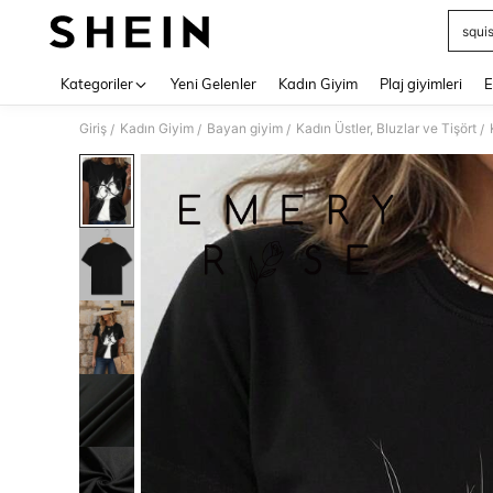
squi
Use up 
Kategoriler
Yeni Gelenler
Kadın Giyim
Plaj giyimleri
E
Giriş
Kadın Giyim
Bayan giyim
Kadın Üstler, Bluzlar ve Tişört
/
/
/
/