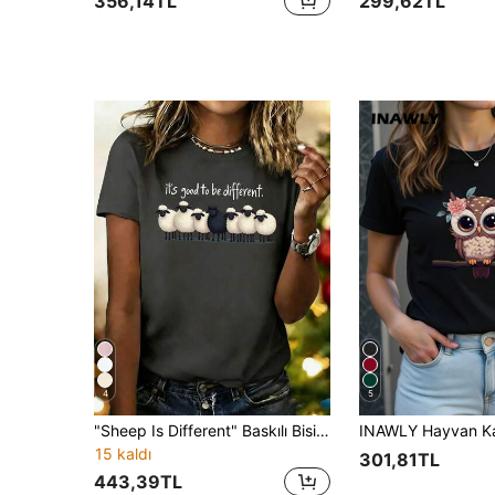
356,14TL
299,62TL
4
5
"Sheep Is Different" Baskılı Bisiklet Yaka Kısa Kollu Kadın Tişört, Yeni Minimalist Sevimli Desenli Günlük Tatil Stili Örme Kumaş Yazlık
15 kaldı
301,81TL
443,39TL