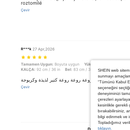
roztomilé
Çevir
R***k
27 Apr,2026
Tamamen Uygun: Boyuta uygun, Yükseklik: 160 cm / 63 in, Ağırlık: 65 
Tamamen Uygun:
Boyuta uygun
Yükseklik:
160 cm / 63 i
KALÇA:
92 cm / 36 in
Bel:
83 cm / 33 in
Büst:
82 cm / 3
SHEIN web sitemiz
sunmayı amaçlamak
روعة روعة روعة كتير لذيذة وكربوجة 😍😍😍😍😍😍
“Tümünü Kabul Et”
Çevir
seçeneğini seçtiği
deneyiminizi tama
çerezleri ayarlay
kesinlikle gerekli
bırakabilirsiniz, 
bilgi edinmek ve i
Topladığımız veril
tıklayın.
Daha Fazla Değerlen