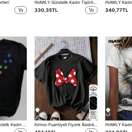
tleri
INAWLY Gündelik Kadın Tişörtleri
330,35TL
340,77TL
INAWLY Çiçek Gündelik Kadın Tişörtleri
Kırmızı Puantiyeli Fiyonk Baskılı %100 Pamuklu Günlük Kısa Kollu Üst, Grafik Tişört, Yumuşak Kumaş, Pamuklu Giyim, Dış Mekan Giyimi, Baskılı Desen, Yazlık Üst, Tatil, Minimalist Seyahat Kıyafeti Siyah
INAWLY Kadın 