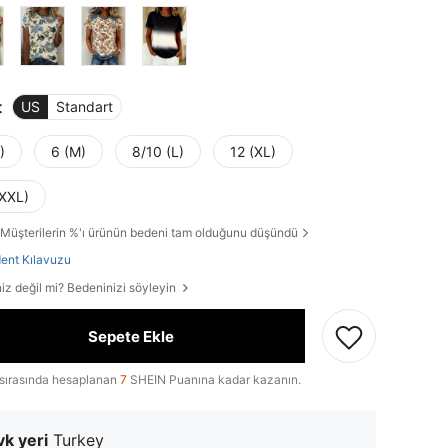
t
US
Standart
)
6 (M)
8/10 (L)
12 (XL)
(XXL)
Müşterilerin %'ı ürünün bedeni tam olduğunu düşündü
ent Kılavuzu
iz değil mi? Bedeninizi söyleyin
Sepete Ekle
sırasında hesaplanan
7
SHEIN Puanına kadar kazanın.
k yeri
Turkey