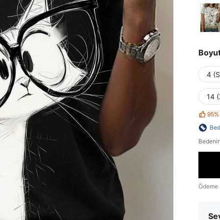
Boyu
4 (S
14 
95%
Bed
Bedenin
Ödeme 
Sev