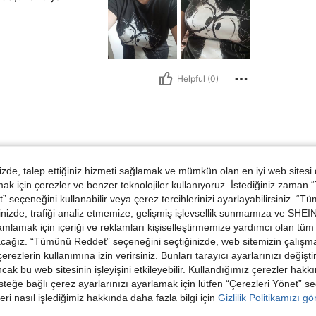
Helpful (0)
kg / 143 lbs, Vücut Şekli: Dikdörtgen, KALÇA: 92 cm / 36 in, Bel: 83 cm / 33 in, 
n
Ağırlık:
65 kg / 143 lbs
Vücut Şekli:
Dikdörtgen
2 in
Renk:
Çok renkli
Boyut:
L
de, talep ettiğiniz hizmeti sağlamak ve mümkün olan en iyi web sitesi
 için çerezler ve benzer teknolojiler kullanıyoruz. İstediğiniz zaman
 seçeneğini kullanabilir veya çerez tercihlerinizi ayarlayabilirsiniz. “T
nizde, trafiği analiz etmemize, gelişmiş işlevsellik sunmamıza ve SHEIN 
mlamak için içeriği ve reklamları kişiselleştirmemize yardımcı olan tüm 
acağız. “Tümünü Reddet” seçeneğini seçtiğinizde, web sitemizin çalışm
 çerezlerin kullanımına izin verirsiniz. Bunları tarayıcı ayarlarınızı değişt
ancak bu web sitesinin işleyişini etkileyebilir. Kullandığımız çerezler hak
Helpful (1)
steğe bağlı çerez ayarlarınızı ayarlamak için lütfen “Çerezleri Yönet” s
eri nasıl işlediğimiz hakkında daha fazla bilgi için
Gizlilik Politikamızı g
dirme Görüntüle