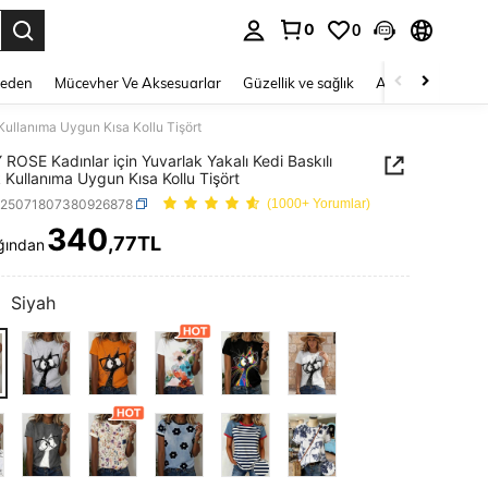
0
0
 to select.
Beden
Mücevher Ve Aksesuarlar
Güzellik ve sağlık
Ayakkabı
Ev T
Kullanıma Uygun Kısa Kollu Tişört
ROSE Kadınlar için Yuvarlak Yakalı Kedi Baskılı
 Kullanıma Uygun Kısa Kollu Tişört
z25071807380926878
(1000+ Yorumlar)
340
,77TL
ğından
ICE AND AVAILABILITY
:
Siyah