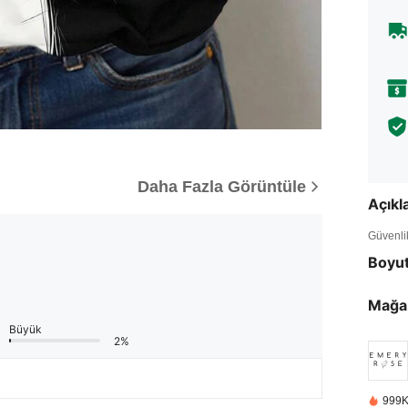
Daha Fazla Görüntüle
Açık
Güvenlik 
Boyu
Mağa
Büyük
2%
999K