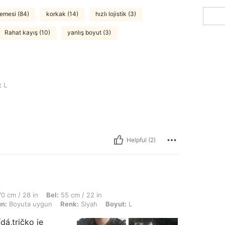
emesi (84)
korkak (14)
hızlı lojistik (3)
Rahat kayış (10)
yanlış boyut (3)
:
L
Helpful (2)
8 in, Bel: 55 cm / 22 in, KALÇA: 80 cm / 31 in, Vücut Şekli: Elma, Tamamen Uygun: 
0 cm / 28 in
Bel:
55 cm / 22 in
n:
Boyuta uygun
Renk:
Siyah
Boyut:
L
dá,tričko je