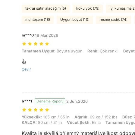
tekrar satın alacağım (5)
koku yok (79)
iyi kumaş malz
muhteşem (18)
Uygun boyut (10)
resme sadık (74)
m***0
18 Mar,2026
Tamamen Uygun: Boyuta uygun, Renk: Çok renkli, Boyut: L
Tamamen Uygun:
Boyuta uygun
Renk:
Çok renkli
Boyut
👍
Çevir
b***1
Deneme Raporu
2 Jun,2026
Yükseklik: 165 cm / 65 in, Ağırlık: 69 kg / 152 lbs, Büst: 70 cm / 2
Yükseklik:
165 cm / 65 in
Ağırlık:
69 kg / 152 lbs
Büst:
7
KALÇA:
80 cm / 31 in
Vücut Şekli:
Elma
Tamamen Uygu
Kvalita je skvělá,příjemný materiál,velikost odpoví