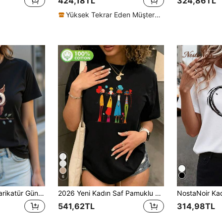
424,18TL
324,86TL
Yüksek Tekrar Eden Müşteriler
6
INAWLY Hayvan Karikatür Gündelik Kadın Tişörtleri
2026 Yeni Kadın Saf Pamuklu Tişört - Bol Kesim, Bisiklet Yaka, Baskılı Kısa Kollu Üst. Yumuşak Dokulu, Günlük Günlük Giyim İçin Temel Siyah Yazlık
NostaNoir Kadı
541,62TL
314,98TL