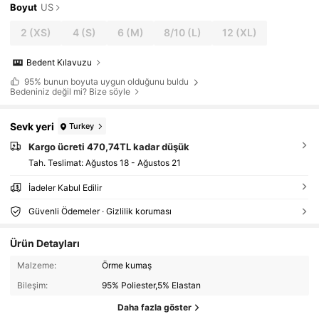
Boyut
US
2
(XS)
4
(S)
6
(M)
8/10
(L)
12
(XL)
Bedent Kılavuzu
95%
bunun boyuta uygun olduğunu buldu
Bedeniniz değil mi? Bize söyle
Sevk yeri
Turkey
Kargo ücreti 470,74TL kadar düşük
Tah. Teslimat:
Ağustos 18 - Ağustos 21
İadeler Kabul Edilir
Güvenli Ödemeler · Gizlilik koruması
Ürün Detayları
Malzeme:
Örme kumaş
Bileşim:
95% Poliester,5% Elastan
Daha fazla göster