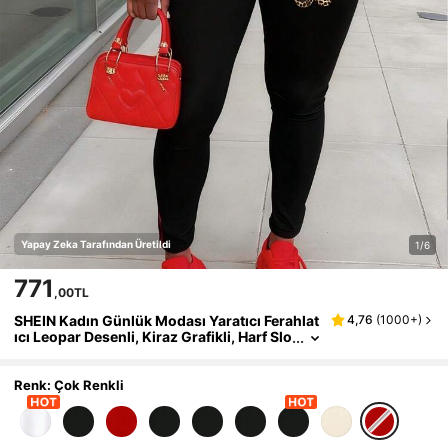
Yapay Zeka Tarafından Üretildi
1/6
771
,00TL
SHEIN Kadın Günlük Modası Yaratıcı Ferahlat
4,76
(
1000+
)
ıcı Leopar Desenli, Kiraz Grafikli, Harf Slo
gan Baskılı Günlük Stil Yuvarlak Yakalı Te
mel Kısa Kollu Tişört ve Tayt Takımı, Rahat He
r Mevsim Çok Yönlü Kıyafet
Renk: Çok Renkli