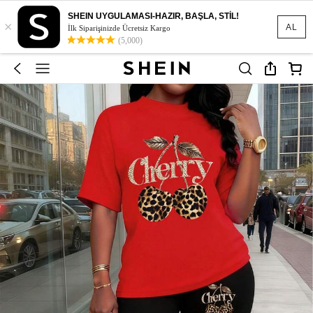
SHEIN UYGULAMASI-HAZIR, BAŞLA, STİL!
×
AL
İlk Siparişinizde Ücretsiz Kargo
(5,000)