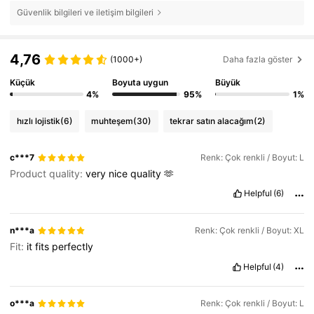
Güvenlik bilgileri ve iletişim bilgileri
4,76
(1000+)
Daha fazla göster
Küçük
Boyuta uygun
Büyük
4%
95%
1%
hızlı lojistik
(6)
muhteşem
(30)
tekrar satın alacağım
(2)
c***7
Renk: Çok renkli / Boyut: L
Product quality:
very
nice
quality
🫶
Helpful
(6)
n***a
Renk: Çok renkli / Boyut: XL
Fit:
it
fits
perfectly
Helpful
(4)
o***a
Renk: Çok renkli / Boyut: L