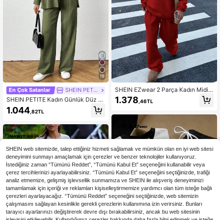
545K Takipçiler
4,81
19
SHEIN EZwear 2 Parça Kadın Midilli
En Çok Satanlar
SHEIN PETITE
Desenli V Yakalı Büyük Boy Kabarık
1.378
SHEIN PETITE Kadın Günlük Düz R
,46TL
Polar Elastik Bol Sweatshirt ve Eşof
enk Gömlek ve Pantolon 2 Parça Ta
1.044
man Altı Takımı, Sonbahar/Kış
,82TL
kım, Minyon Kadınlar İçin
SHEIN web sitemizde, talep ettiğiniz hizmeti sağlamak ve mümkün olan en iyi web sitesi
deneyimini sunmayı amaçlamak için çerezler ve benzer teknolojiler kullanıyoruz.
İstediğiniz zaman “Tümünü Reddet”, “Tümünü Kabul Et” seçeneğini kullanabilir veya
çerez tercihlerinizi ayarlayabilirsiniz. “Tümünü Kabul Et” seçeneğini seçtiğinizde, trafiği
analiz etmemize, gelişmiş işlevsellik sunmamıza ve SHEIN ile alışveriş deneyiminizi
tamamlamak için içeriği ve reklamları kişiselleştirmemize yardımcı olan tüm isteğe bağlı
çerezleri ayarlayacağız. “Tümünü Reddet” seçeneğini seçtiğinizde, web sitemizin
çalışmasını sağlayan kesinlikle gerekli çerezlerin kullanımına izin verirsiniz. Bunları
tarayıcı ayarlarınızı değiştirerek devre dışı bırakabilirsiniz, ancak bu web sitesinin
işleyişini etkileyebilir. Kullandığımız çerezler hakkında daha fazla bilgi edinmek ve isteğe