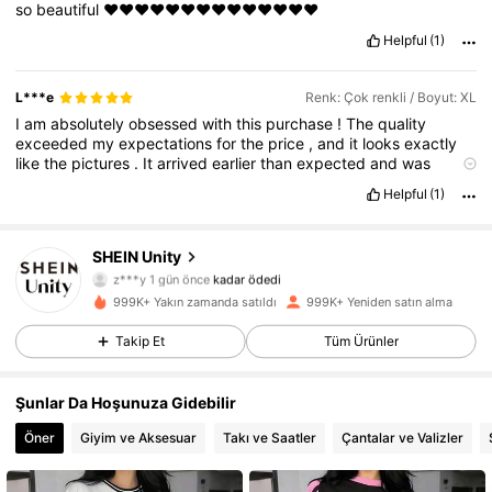
so
beautiful
❤️❤️❤️❤️❤️❤️❤️❤️❤️❤️❤️❤️❤️❤️
Helpful
(1)
L***e
Renk: Çok renkli / Boyut: XL
I
am
absolutely
obsessed
with
this
purchase
!
The
quality
exceeded
my
expectations
for
the
price
,
and
it
looks
exactly
like
the
pictures
.
It
arrived
earlier
than
expected
and
was
packaged
perfectly
.
I
’
ve
already
received
so
many
Helpful
(1)
compliments
—
definitely
a
10
/
10
must
-
have
for
your
cart
!
Please
like
for
points
!
✨
SHEIN Unity
545K Takipçiler
4,81
z***y
1 gün önce
kadar ödedi
999K+ Yakın zamanda satıldı
999K+ Yeniden satın alma
545K Takipçiler
4,81
Takip Et
Tüm Ürünler
Şunlar Da Hoşunuza Gidebilir
545K Takipçiler
4,81
Öner
Giyim ve Aksesuar
Takı ve Saatler
Çantalar ve Valizler
545K Takipçiler
4,81