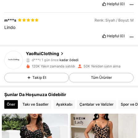
Helpful
(0)
m***s
Renk: Siyah / Boyut: M
Lindo
Helpful
(0)
10K Takipçiler
4,75
YaoRuiClothing
d***t
1 gün önce
kadar ödedi
c***b
19 saat önce
'i takip etti
120K Yakın zamanda satıldı
50K Yeniden satın alma
10K Takipçiler
4,75
Takip Et
Tüm Ürünler
10K Takipçiler
4,75
Şunlar Da Hoşunuza Gidebilir
Öner
Takı ve Saatler
Ayakkabı
Çantalar ve Valizler
Spor ve 
10K Takipçiler
4,75
10K Takipçiler
4,75