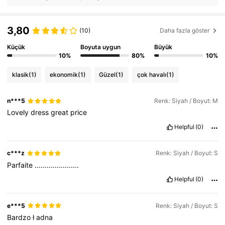
3,80
(10)
Daha fazla göster
Küçük
Boyuta uygun
Büyük
10%
80%
10%
klasik
(1)
ekonomik
(1)
Güzel
(1)
çok havalı
(1)
n***5
Renk: Siyah / Boyut: M
Lovely
dress
great
price
Helpful
(0)
c***z
Renk: Siyah / Boyut: S
Parfaite
......................
Helpful
(0)
e***5
Renk: Siyah / Boyut: S
Bardzo
ł
adna