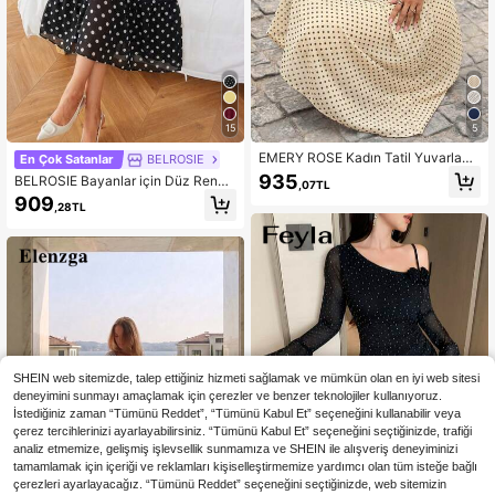
15
5
EMERY ROSE Kadın Tatil Yuvarlak
En Çok Satanlar
BELROSIE
Yaka Taç Yaprak Kol Puantiyeli Bas
935
BELROSIE Bayanlar için Düz Renk
,07TL
kılı Bel Bağlamalı Elbise
Sade Günlük Kolsuz Elbise Tatil Kıy
909
,28TL
afetleri
SHEIN web sitemizde, talep ettiğiniz hizmeti sağlamak ve mümkün olan en iyi web sitesi
deneyimini sunmayı amaçlamak için çerezler ve benzer teknolojiler kullanıyoruz.
İstediğiniz zaman “Tümünü Reddet”, “Tümünü Kabul Et” seçeneğini kullanabilir veya
çerez tercihlerinizi ayarlayabilirsiniz. “Tümünü Kabul Et” seçeneğini seçtiğinizde, trafiği
analiz etmemize, gelişmiş işlevsellik sunmamıza ve SHEIN ile alışveriş deneyiminizi
tamamlamak için içeriği ve reklamları kişiselleştirmemize yardımcı olan tüm isteğe bağlı
çerezleri ayarlayacağız. “Tümünü Reddet” seçeneğini seçtiğinizde, web sitemizin