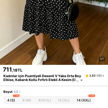
1/7
711
,18TL
Kadınlar için Puantiyeli Desenli V Yaka Orta Boy
3,80
(
10
)
Elbise, Kabarık Kollu Fırfırlı Etekli A Kesim El
bise, Şık Günlük Giyim Anneler Günü Tatil İlk
bahar/Yaz Elbisesi Siyah
Boyut
US
3 left
3 left
4
(S)
6
(M)
8/10
(L)
12
(XL)
14
(XXL)