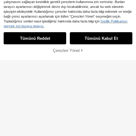
çalışmasını sağlayan kesinlikle gerekli çerezlerin kullanımına izin verirsiniz. Bunları
tarayıcı ayarlarınızı değiştirerek devre dışı bırakabilirsiniz, ancak bu web sitesinin
işleyişini etkileyebilir. Kullandığımız çerezler hakkında daha fazla bilgi edinmek ve isteğe
13
En Çok Satanlar
Feyla
bağlı çerez ayarlarınızı ayarlamak için lütfen “Çerezleri Yönet” seçeneğini seçin.
Feyla Yeni Tasarım Asimetrik Y
En Çok Satanlar
#Yazlık Elbiseler
NEW
Topladığımız verileri nasıl işlediğimiz hakkında daha fazla bilgi için
Gizlilik Politikamızı
aka 3D Çiçek Dekoru Büzgülü Bel
1.302
Elenzga Yazlık Fırfırlı Kısa Kollu Çiç
görmek için buraya tıklayın.
,19TL
Şık Lüks Ziyafet Elbisesi
ek Desenli Maksi Elbise, Plaj ve Mü
860
,99TL
zik Festivali İçin
Tümünü Reddet
Tümünü Kabul Et
Çerezleri Yönet
SEPETE EKLE
En Çok Satanlar
SHEIN PETITE
SHEIN PETITE Kadın Küçük Çiçek
En Çok Satanlar
Sea Starshine