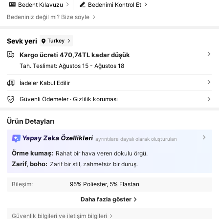
Bedent Kılavuzu
Bedenimi Kontrol Et
Bedeniniz değil mi? Bize söyle
Sevk yeri
Turkey
Kargo ücreti 470,74TL kadar düşük
Tah. Teslimat:
Ağustos 15 - Ağustos 18
İadeler Kabul Edilir
Güvenli Ödemeler · Gizlilik koruması
Ürün Detayları
Yapay Zeka Özellikleri
ayrıntılara dayalı olarak oluşturulan
Örme kumaş:
Rahat bir hava veren dokulu örgü.
Zarif, boho:
Zarif bir stil, zahmetsiz bir duruş.
Bileşim:
95% Poliester, 5% Elastan
Daha fazla göster
Güvenlik bilgileri ve iletişim bilgileri