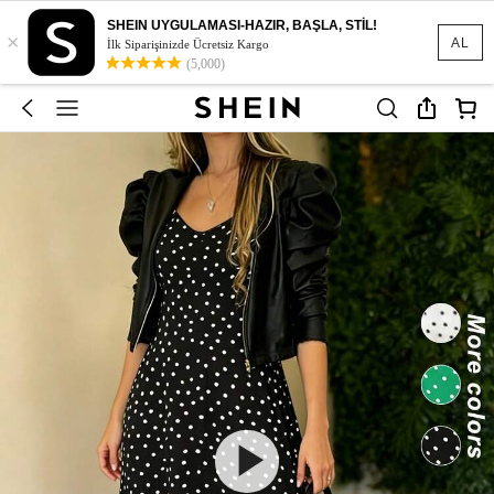
SHEIN UYGULAMASI-HAZIR, BAŞLA, STİL!
×
AL
İlk Siparişinizde Ücretsiz Kargo
(5,000)