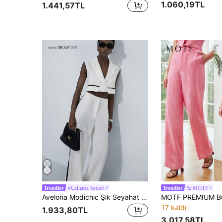
1.060,19TL
1.441,57TL
#Çalışma Setleri
MOTF
Trendler
Trendler
Aveloria Modichic Şık Seyahat Kıyafeti: Cep Kapağı Tasarımına Sahip V Yaka Kolsuz Ceket, Bol Kesim Geniş Paça Pantolon, Renk Bloklu Siyah Kenarlı Kadın İş Elbisesi
17 kaldı
1.933,80TL
3.017,58TL