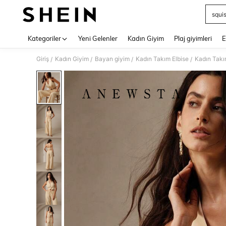
squi
Use up 
Kategoriler
Yeni Gelenler
Kadın Giyim
Plaj giyimleri
E
Giriş
Kadın Giyim
Bayan giyim
Kadın Takım Elbise
Kadın Takı
/
/
/
/