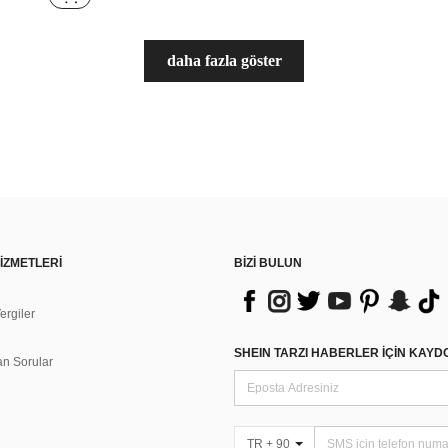
daha fazla göster
İZMETLERİ
BİZİ BULUN
rgiler
n
SHEIN TARZI HABERLER IÇIN KAY
an Sorular
TR + 90