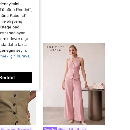
 deneyimini
 “Tümünü Reddet”,
ümünü Kabul Et”
ile alışveriş
isteğe bağlı
asını sağlayan
irerek devre dışı
kında daha fazla
eçeneğini seçin.
örmek için buraya
Reddet
 Kahverengi Takımlar
#Resmi Etkinlik Su
Trendler