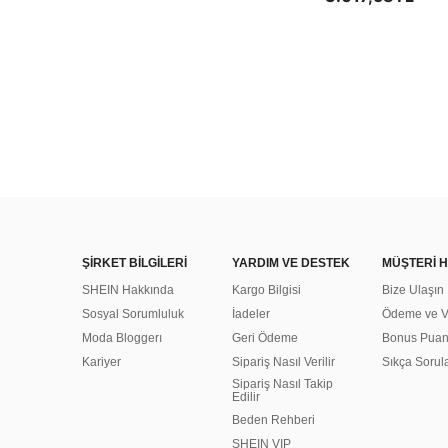
ŞİRKET BİLGİLERİ
YARDIM VE DESTEK
MÜŞTERİ H
SHEIN Hakkında
Kargo Bilgisi
Bize Ulaşın
Sosyal Sorumluluk
İadeler
Ödeme ve Ve
Moda Bloggerı
Geri Ödeme
Bonus Pua
Kariyer
Sipariş Nasıl Verilir
Sıkça Sorul
Sipariş Nasıl Takip
Edilir
Beden Rehberi
SHEIN VIP