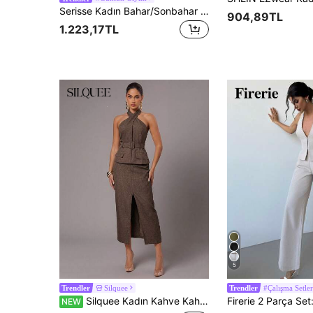
Serisse Kadın Bahar/Sonbahar Düz Renk Tek Sıralı Düğmeli Blazer Yelek ve Pantolon Günlük İş Takımı
904,89TL
1.223,17TL
5
Silquee
#Çalışma Setler
Trendler
Trendler
Silquee Kadın Kahve Kahverengi Kemerli Boyundan Askılı Üst ve Etek Takımı, İş Yemeği, Ofis ve Günlük Giyim İçin Uygun Zarif İş Kıyafeti, Sonbahar
NEW