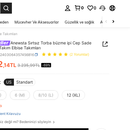
0
0
 to select.
Beden
Mücevher Ve Aksesuarlar
Güzellik ve sağlık
Ayakkabı
Ev T
e Takımları
dler
Anewsta Sırtsız Torba büzme ipi Cep Sade
Takım Elbise Takımları
z2403064357456816
(2 Yorumlar)
2
,14TL
3.235,99TL
-69%
ICE AND AVAILABILITY
t
US
Standart
)
6 (M)
8/10 (L)
12 (XL)
ldı
ent Kılavuzu
iz değil mi? Bedeninizi söyleyin