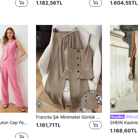
1.182,56TL
1.604,55TL
Franclia Şık Minimalist Günlük Kullanım İçin Askılı Bluz ve Yan Cepli Pantolon Takımı
Rosy
Trendler
MOTF PREMIUM Buton Cep Fermuar Sade Kadın Takım Elbise Pantolon
1.161,71TL
1.188,60TL