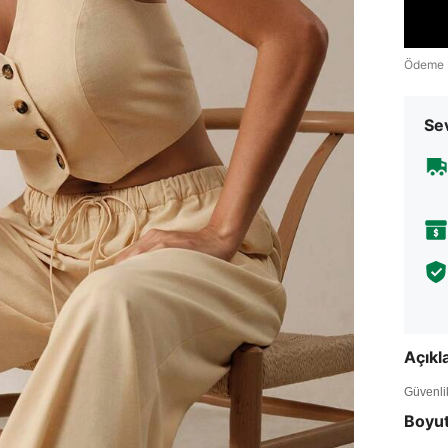
Ödeme 
Sev
Açık
Güvenlik 
Boyu