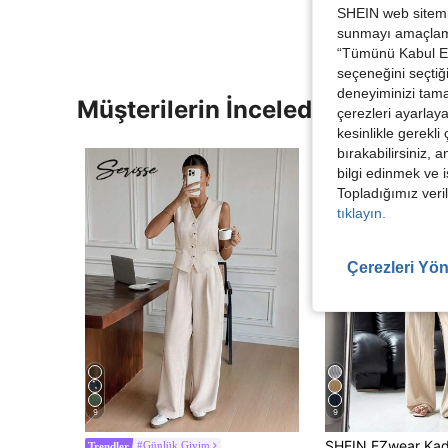
SHEIN web sitemiz
sunmayı amaçlamak
“Tümünü Kabul Et”
seçeneğini seçtiği
deneyiminizi tama
Müşterilerin İncelediği Diğer Ür
çerezleri ayarlay
kesinlikle gerekli
bırakabilirsiniz, 
bilgi edinmek ve i
Topladığımız veril
tıklayın.
Çerezleri Yön
9
9
#Günlük Giyim
Trendler