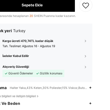
Sepete Ekle
sırasında hesaplanan
20
SHEIN Puanına kadar kazanın.
k yeri
Turkey
Kargo ücreti 470,74TL kadar düşük
Tah. Teslimat:
Ağustos 16 - Ağustos 19
İadeler Kabul Edilir
Alışveriş Güvenliği
Güvenli Ödemeler
Gizlilik koruması
lama
Halter Yaka,43% Keten,30% Poliester,15% Viskoz,Buton,Sırtsız,Asimetrik
bilgileri ve iletişim bilgileri
t Ve Beden
4,85
11K
4M