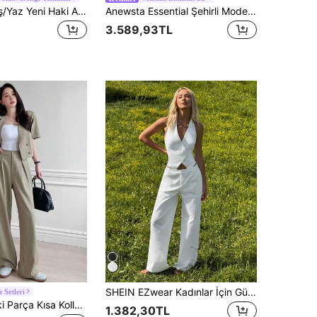
Maija 2025 Kış/Yaz Yeni Haki Asimetrik Kesim Asimetrik Omuzlu Halter Yaka Önden Bağlamalı Açık Tek Sıralı Düğmeli Kadın Blazer Yelek, Modern Zarif Parti Şehir İşe Gidiş Ofis Randevu Buluşma Konser Sahne Performansı Brunch Çay Partisi Havalimanı Çok Amaçlı Yaz Tatil Tatil Kombini
Anewsta Essential Şehirli Modern Günlük Çok Yönlü Düz Pembe Halter Yaka Kolsuz Yelek Blazer + Yüksek Bel Dökümlü Uzun Pantolon Kadın Takım Seti
3.589,93TL
SHEIN EZwear Kadınlar İçin Günlük Beyaz Takım Elbise Seti: Sonbahar/Kış Aylarında %100 Pamuklu Kolsuz Askılı Üst ve Rahat Geniş Paça Pantolon
 Setleri
DAZY Kadın İki Parça Kısa Kollu Takım Elbise Ceket ve Pantolon Rahat Bol İşe Gidiş-Dönüş Seti İş Kıyafeti
1.382,30TL