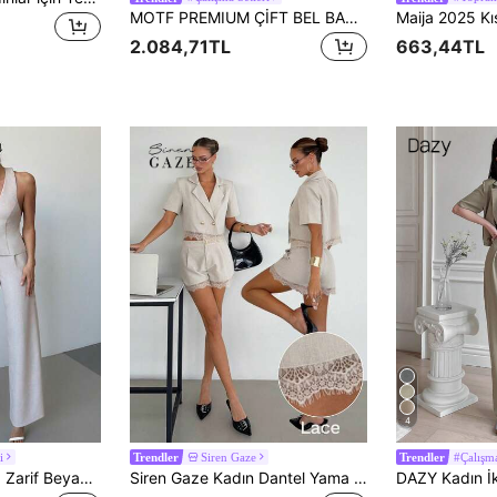
MOTF PREMIUM ÇİFT BEL BAĞLAMALI KETEN YELEK, İLKBAHAR/YAZ
2.084,71TL
663,44TL
4
i
Siren Gaze
#Çalışma
Trendler
Trendler
Firerie 2 Parça Set: Zarif Beyaz Yazlık Keten Yelek ve Yüksek Bel Geniş Paça Pantolon, Kadınlar İçin Brunch, Günlük, İş ve İşe Gidiş Kombini, Mezuniyet ve Öğretmen Kıyafeti
Siren Gaze Kadın Dantel Yama Detaylı Çentikli Yaka Kısa Kollu Üst ve Şort Günlük Günlük İki Parçalı Set