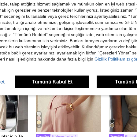
de, talep ettiğiniz hizmeti sağlamak ve mümkün olan en iyi web sitesi
 için çerezler ve benzer teknolojiler kullanıyoruz. İstediğiniz zaman
 seçeneğini kullanabilir veya çerez tercihlerinizi ayarlayabilirsiniz. “T
nizde, trafiği analiz etmemize, gelişmiş işlevsellik sunmamıza ve SHEIN 
mlamak için içeriği ve reklamları kişiselleştirmemize yardımcı olan tüm 
ünler
acağız. “Tümünü Reddet” seçeneğini seçtiğinizde, web sitemizin çalışm
 çerezlerin kullanımına izin verirsiniz. Bunları tarayıcı ayarlarınızı değişt
ancak bu web sitesinin işleyişini etkileyebilir. Kullandığımız çerezler hak
steğe bağlı çerez ayarlarınızı ayarlamak için lütfen “Çerezleri Yönet” s
eri nasıl işlediğimiz hakkında daha fazla bilgi için
Gizlilik Politikamızı g
et
Tümünü Kabul Et
Tümünü 
4
SHEIN EZwear Kadınlar için Tek Düğmeli Yelek ve Pantolon Takım Elbise, Sonbahar/Kış İçin Düz Renk
#Çalışma Setleri
#Toprak
Trendler
Trendler