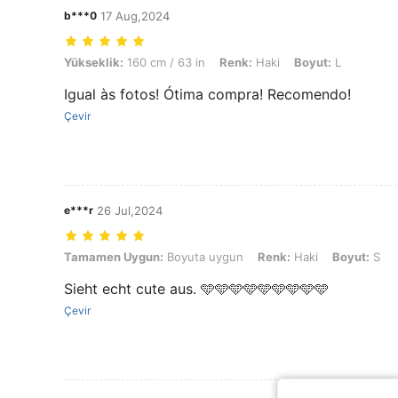
b***0
17 Aug,2024
Yükseklik: 160 cm / 63 in, Renk: Haki, Boyut: L
Yükseklik:
160 cm / 63 in
Renk:
Haki
Boyut:
L
Igual às fotos! Ótima compra! Recomendo!
Çevir
e***r
26 Jul,2024
Tamamen Uygun: Boyuta uygun, Renk: Haki, Boyut: S
Tamamen Uygun:
Boyuta uygun
Renk:
Haki
Boyut:
S
Sieht echt cute aus. 🩵🩵🩵🩵🩵🩵🩵🩵🩵
Çevir