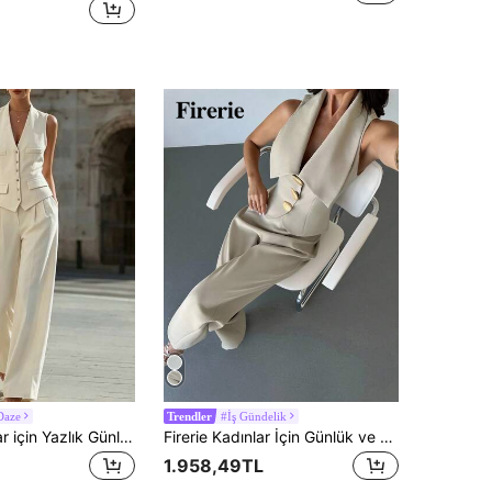
Daze
#İş Gündelik
Trendler
SHEIN Kadınlar için Yazlık Günlük Rahat V Yaka Kolsuz Açık Önlü Konforlu Sahte Cepli Yüksek Bel Geniş Paçalı Pantolon İki Parça Takım, Tatil, İş ve Günlük Kullanım İçin Uygundur
Firerie Kadınlar İçin Günlük ve Şık Kayısı Rengi Suni Keten Geniş Paça Pantolon Takımı, İşe Gidip Gelmek ve Şık Görünüm İçin Mükemmel. /Kadın Sonbahar Kıyafetleri/Kadınlar İçin Okula Dönüş Kıyafetleri/Kadınlar İçin Öğretmen Kıyafetleri/Öğretmen Kıyafetleri/İş Gündelik Kadın/İş Görüşmeleri/Entelektüel Kadın Kıyafetleri/Metal Düğmeli Babydoll Üst/Babydoll Üst
1.958,49TL