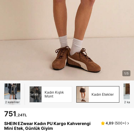
1/5
Kadın Kışlık
Kadın Etekler
Satıldı
Mont
2
kalemler
2
kale
751
,24TL
SHEIN EZwear Kadın PU Kargo Kahverengi
4,89
(
500+
)
Mini Etek, Günlük Giyim