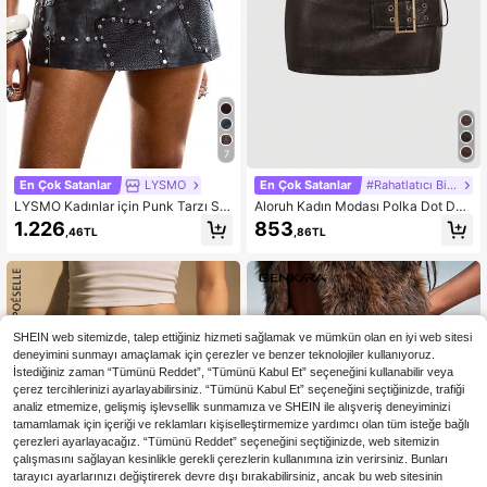
7
En Çok Satanlar
LYSMO
En Çok Satanlar
#Rahatlatıcı Bir Randevu Gecesi
LYSMO Kadınlar için Punk Tarzı Siy
Aloruh Kadın Modası Polka Dot Dek
ah Perçin Detaylı Mini Etek
or Vücuda Oturan Etek
1.226
853
,46TL
,86TL
SHEIN web sitemizde, talep ettiğiniz hizmeti sağlamak ve mümkün olan en iyi web sitesi
deneyimini sunmayı amaçlamak için çerezler ve benzer teknolojiler kullanıyoruz.
İstediğiniz zaman “Tümünü Reddet”, “Tümünü Kabul Et” seçeneğini kullanabilir veya
çerez tercihlerinizi ayarlayabilirsiniz. “Tümünü Kabul Et” seçeneğini seçtiğinizde, trafiği
analiz etmemize, gelişmiş işlevsellik sunmamıza ve SHEIN ile alışveriş deneyiminizi
tamamlamak için içeriği ve reklamları kişiselleştirmemize yardımcı olan tüm isteğe bağlı
çerezleri ayarlayacağız. “Tümünü Reddet” seçeneğini seçtiğinizde, web sitemizin
çalışmasını sağlayan kesinlikle gerekli çerezlerin kullanımına izin verirsiniz. Bunları
tarayıcı ayarlarınızı değiştirerek devre dışı bırakabilirsiniz, ancak bu web sitesinin