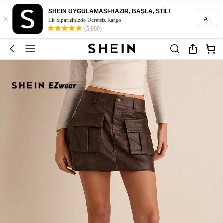
SHEIN UYGULAMASI-HAZIR, BAŞLA, STİL!
×
AL
İlk Siparişinizde Ücretsiz Kargo
(5,000)