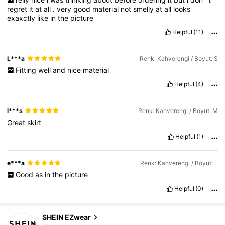
regret
it
at
all
.
very
good
material
not
smelly
at
all
looks
exaxctly
like
in
the
picture
Helpful
(11)
L***a
Renk: Kahverengi / Boyut: S
Fitting
well
and
nice
material
Helpful
(4)
l***s
Renk: Kahverengi / Boyut: M
Great
skirt
Helpful
(1)
e***a
Renk: Kahverengi / Boyut: L
Good
as
in
the
picture
Helpful
(0)
1.9M Takipçiler
4,85
SHEIN EZwear