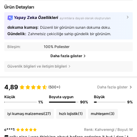
Ürün Detayları
Yapay Zeka Özellikleri
ayrıntılara dayalı olarak oluşturulan
dokuma kumaş:
Düzenli bir görünüm sunan dokuma doku.
Gündelik:
Zahmetsiz çekiciliğe sahip gündelik bir görünüm.
Bileşim:
100% Poliester
Daha fazla göster
Güvenlik bilgileri ve iletişim bilgileri
4,89
(500+)
Daha fazla göster
Küçük
Boyuta uygun
Büyük
1%
90%
9%
iyi kumaş malzemesi
(27)
hızlı lojistik
(1)
muhteşem
(3)
c***1
Renk: Kahverengi / Boyut: M
relly
nice
i
was
thinking
about
before
ordering
it
but
i
don
’
t