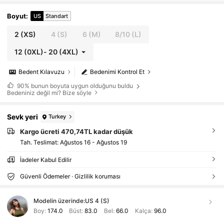
Boyut
:
US
Standart
2
(XS)
4
(S)
6
(M)
8/10
(L)
12
(0XL)
-
20
(4XL)
Bedent Kılavuzu
Bedenimi Kontrol Et
90%
bunun boyuta uygun olduğunu buldu
Bedeniniz değil mi? Bize söyle
Sevk yeri
Turkey
Kargo ücreti 470,74TL kadar düşük
Tah. Teslimat:
Ağustos 16 - Ağustos 19
İadeler Kabul Edilir
Güvenli Ödemeler · Gizlilik koruması
Modelin üzerinde:
US 4 (S)
Boy:
174.0
Büst:
83.0
Bel:
66.0
Kalça:
96.0