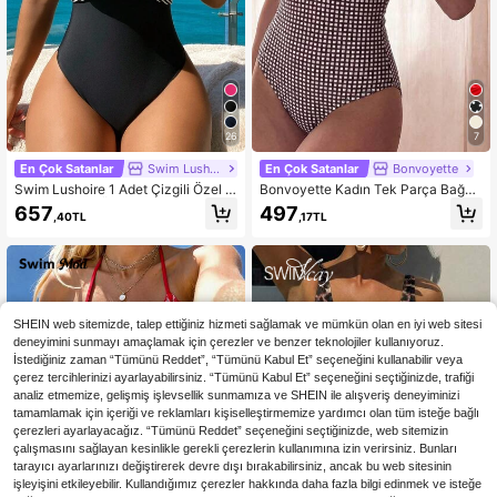
26
7
En Çok Satanlar
Swim Lushoire
En Çok Satanlar
Bonvoyette
Swim Lushoire 1 Adet Çizgili Özel K
Bonvoyette Kadın Tek Parça Bağcı
umaş Çapraz Ön Tek Parça Mayo Y
klı Derin V Yaka Balensiz Bikini Tan
657
497
,40TL
,17TL
az
k Mayo
SHEIN web sitemizde, talep ettiğiniz hizmeti sağlamak ve mümkün olan en iyi web sitesi
deneyimini sunmayı amaçlamak için çerezler ve benzer teknolojiler kullanıyoruz.
İstediğiniz zaman “Tümünü Reddet”, “Tümünü Kabul Et” seçeneğini kullanabilir veya
çerez tercihlerinizi ayarlayabilirsiniz. “Tümünü Kabul Et” seçeneğini seçtiğinizde, trafiği
analiz etmemize, gelişmiş işlevsellik sunmamıza ve SHEIN ile alışveriş deneyiminizi
tamamlamak için içeriği ve reklamları kişiselleştirmemize yardımcı olan tüm isteğe bağlı
çerezleri ayarlayacağız. “Tümünü Reddet” seçeneğini seçtiğinizde, web sitemizin
çalışmasını sağlayan kesinlikle gerekli çerezlerin kullanımına izin verirsiniz. Bunları
tarayıcı ayarlarınızı değiştirerek devre dışı bırakabilirsiniz, ancak bu web sitesinin
işleyişini etkileyebilir. Kullandığımız çerezler hakkında daha fazla bilgi edinmek ve isteğe