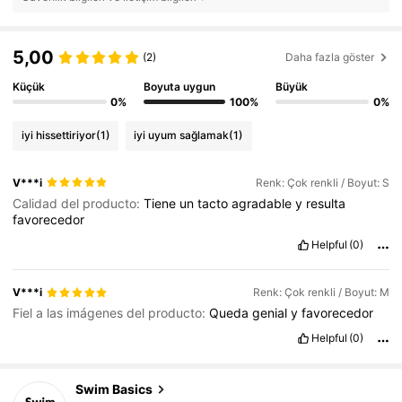
5,00
(2)
Daha fazla göster
Küçük
Boyuta uygun
Büyük
0%
100%
0%
iyi hissettiriyor
(1)
iyi uyum sağlamak
(1)
V***i
Renk: Çok renkli / Boyut: S
Calidad del producto:
Tiene
un
tacto
agradable
y
resulta
favorecedor
Helpful
(0)
V***i
Renk: Çok renkli / Boyut: M
Fiel a las imágenes del producto:
Queda
genial
y
favorecedor
Helpful
(0)
Swim Basics
136K Takipçiler
4,86