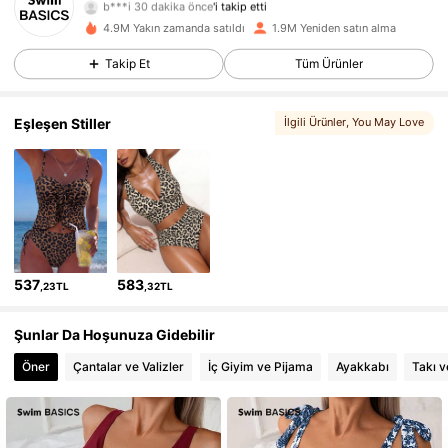
b***i
30 dakika önce
'i takip etti
4.9M Yakın zamanda satıldı
1.9M Yeniden satın alma
136K Takipçiler
4,86
Takip Et
Tüm Ürünler
136K Takipçiler
4,86
Eşleşen Stiller
İlgili Ürünler
, You May Love
136K Takipçiler
4,86
136K Takipçiler
4,86
136K Takipçiler
4,86
537
583
,23TL
,32TL
136K Takipçiler
4,86
Şunlar Da Hoşunuza Gidebilir
136K Takipçiler
4,86
Öner
Çantalar ve Valizler
İç Giyim ve Pijama
Ayakkabı
Takı v
136K Takipçiler
4,86
136K Takipçiler
4,86