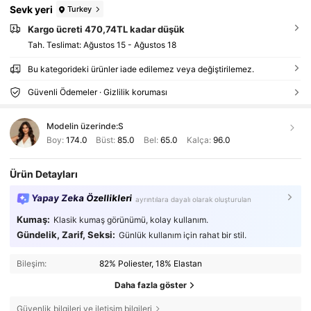
Sevk yeri
Turkey
Kargo ücreti 470,74TL kadar düşük
Tah. Teslimat:
Ağustos 15 - Ağustos 18
Bu kategorideki ürünler iade edilemez veya değiştirilemez.
Güvenli Ödemeler · Gizlilik koruması
Modelin üzerinde:
S
Boy:
174.0
Büst:
85.0
Bel:
65.0
Kalça:
96.0
Ürün Detayları
Yapay Zeka Özellikleri
ayrıntılara dayalı olarak oluşturulan
Kumaş:
Klasik kumaş görünümü, kolay kullanım.
Gündelik, Zarif, Seksi:
Günlük kullanım için rahat bir stil.
Bileşim:
82% Poliester, 18% Elastan
Daha fazla göster
Güvenlik bilgileri ve iletişim bilgileri