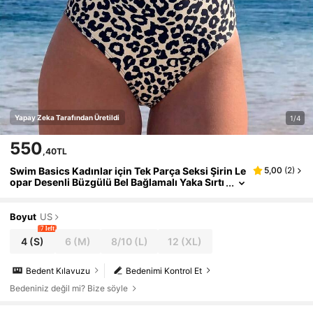
Yapay Zeka Tarafından Üretildi
1/4
550
,40TL
Swim Basics Kadınlar için Tek Parça Seksi Şirin Le
5,00
(
2
)
opar Desenli Büzgülü Bel Bağlamalı Yaka Sırtı
Açık Mayo, Zarif Plaj Tatili Günlük Giyim, Pop
üler Sevgililer Günü Hediyesi
Boyut
US
7 left
4
(S)
6
(M)
8/10
(L)
12
(XL)
Bedent Kılavuzu
Bedenimi Kontrol Et
Bedeniniz değil mi? Bize söyle