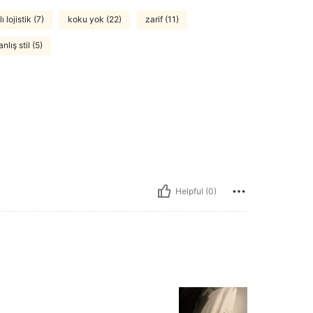
lı lojistik (7)
koku yok (22)
zarif (11)
anlış stil (5)
Helpful (0)