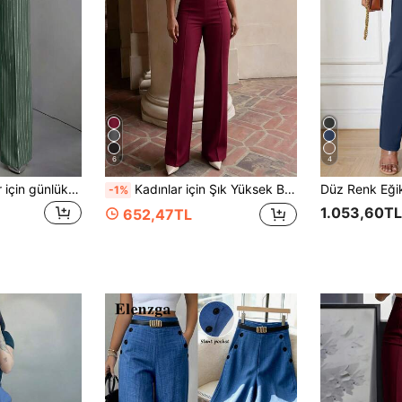
6
4
ANCHOSE Kadınlar için günlük kullanıma uygun, lastik bel detaylı, yeşil ve beyaz çizgili pantolon, ilkbahar ve yaz ayları için idealdir.
Kadınlar için Şık Yüksek Bel Geniş Paçalı Pantolon, Çeşitli Renk Seçenekleri Mevcut
-1%
1.053,60TL
652,47TL