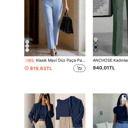
5
Klasik Mavi Düz Paça Pantolon, Kadın Orta Yüksek Bel Fermuarlı Cepli Şık İş Günlük Pantolon
-15%
940,01TL
819,83TL