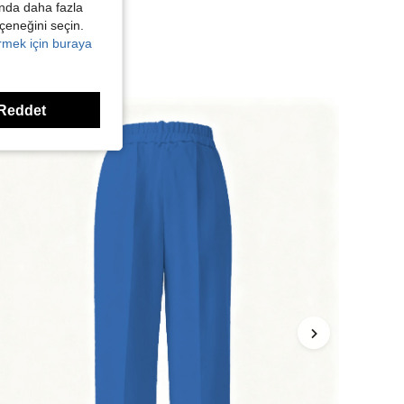
kında daha fazla
eçeneğini seçin.
örmek için buraya
Reddet