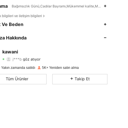
lama
Bağımsızlık Günü,Cadılar Bayramı,Mükemmel kalite,Makinede yıkama ve
bilgileri ve iletişim bilgileri
4,63
17
2.1K
t Ve Beden
4,63
17
2.1K
za Hakkında
4,63
17
2.1K
kawani
j***b
göz atıyor
4,63
17
2.1K
Derecelendirme
Ürünler
Takipçiler
 Yakın zamanda satıldı
5K+ Yeniden satın alma
4,63
17
2.1K
Tüm Ürünler
Takip Et
4,63
17
2.1K
4,63
17
2.1K
4,63
17
2.1K
4,63
17
2.1K