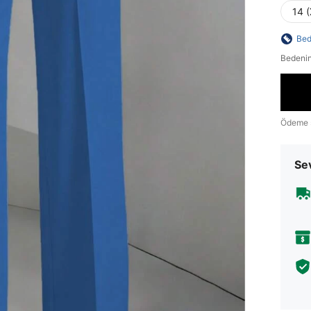
14 
Bed
Bedenin
Ödeme 
Sev