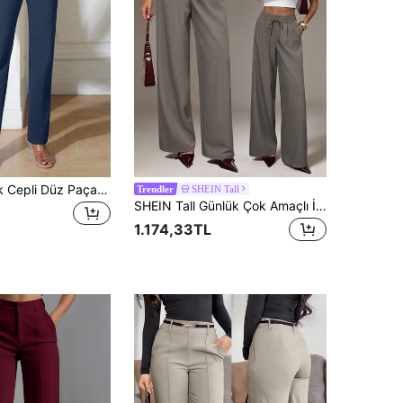
Düz Renk Eğik Cepli Düz Paça Pantolon İlkbahar Şıklığı
SHEIN Tall
Trendler
SHEIN Tall Günlük Çok Amaçlı İşe Gidiş Düz Kesim Düz Renk Pantolon
1.174,33TL