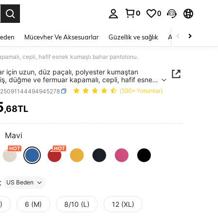
0
0
 to select.
Beden
Mücevher Ve Aksesuarlar
Güzellik ve sağlık
Ayakkabı
Ev T
apamalı, cepli, hafif esnek kumaşlı bahar pantolonu.
ar için uzun, düz paçalı, polyester kumaştan
miş, düğme ve fermuar kapamalı, cepli, hafif esnek
ı bahar pantolonu.
z25091144494945278
(500+ Yorumlar)
5
,68TL
ICE AND AVAILABILITY
:
Mavi
t
US Beden
)
6 (M)
8/10 (L)
12 (XL)