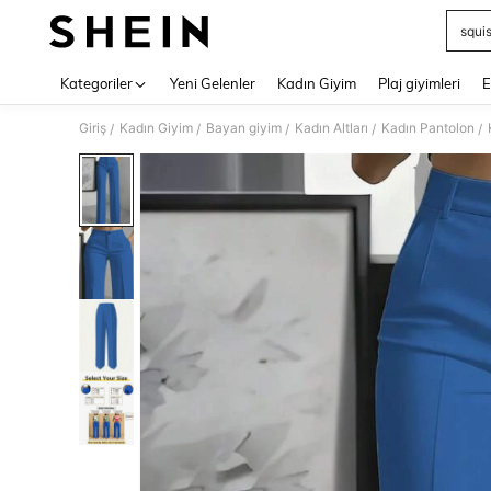
squi
Use up 
Kategoriler
Yeni Gelenler
Kadın Giyim
Plaj giyimleri
E
Giriş
Kadın Giyim
Bayan giyim
Kadın Altları
Kadın Pantolon
/
/
/
/
/