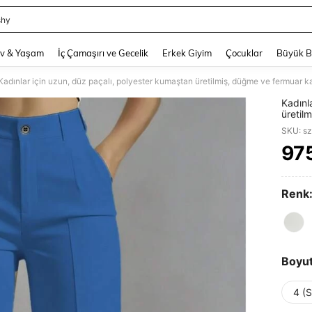
shy
and down arrow keys to navigate search Son arama and Keşif Arama. Press Enter
v & Yaşam
İç Çamaşırı ve Gecelik
Erkek Giyim
Çocuklar
Büyük 
Kadınlar için uzun, düz paçalı, polyester kumaştan üretilmiş, düğme ve fermuar k
Kadınl
üretil
kumaşl
SKU: s
97
PR
Renk
Boyu
4 (S