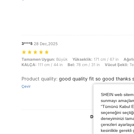
3***5
28 Dec,2025
Tamamen Uygun: Büyük, Yükseklik: 171 cm / 67 in, Ağırlık: 85 kg / 18
Tamamen Uygun:
Büyük
Yükseklik:
171 cm / 67 in
Ağırl
KALÇA:
111 cm / 44 in
Bel:
78 cm / 31 in
Vücut Şekli:
Te
Product quality
:
good quality fit so good thanks s
Çevir
SHEIN web sitemiz
sunmayı amaçlamak
“Tümünü Kabul Et”
seçeneğini seçtiği
Daha Fazla Değerlen
deneyiminizi tama
çerezleri ayarlay
kesinlikle gerekli