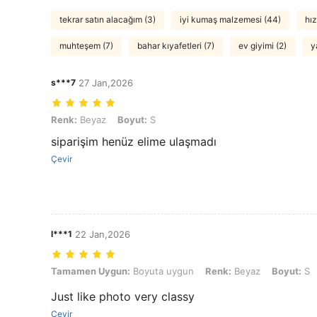
tekrar satın alacağım (3)
iyi kumaş malzemesi (44)
hız
muhteşem (7)
bahar kıyafetleri (7)
ev giyimi (2)
y
s***7
27 Jan,2026
Renk: Beyaz, Boyut: S
Renk:
Beyaz
Boyut:
S
siparişim henüz elime ulaşmadı
Çevir
l***1
22 Jan,2026
Tamamen Uygun: Boyuta uygun, Renk: Beyaz, Boyut: S
Tamamen Uygun:
Boyuta uygun
Renk:
Beyaz
Boyut:
S
Just like photo very classy
Çevir