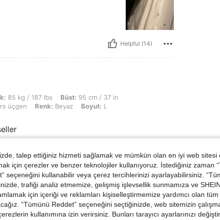
Helpful (14)
7 lbs, Büst: 95 cm / 37 in, KALÇA: 111 cm / 44 in, Bel: 78 cm / 31 in, Vücut Şekli
ık:
85 kg / 187 lbs
Büst:
95 cm / 37 in
rs üçgen
Renk:
Beyaz
Boyut:
L
eller
de, talep ettiğiniz hizmeti sağlamak ve mümkün olan en iyi web sitesi
 için çerezler ve benzer teknolojiler kullanıyoruz. İstediğiniz zaman
Helpful (8)
 seçeneğini kullanabilir veya çerez tercihlerinizi ayarlayabilirsiniz. “T
nizde, trafiği analiz etmemize, gelişmiş işlevsellik sunmamıza ve SHEIN 
dirme Görüntüle
mlamak için içeriği ve reklamları kişiselleştirmemize yardımcı olan tüm 
acağız. “Tümünü Reddet” seçeneğini seçtiğinizde, web sitemizin çalışm
 çerezlerin kullanımına izin verirsiniz. Bunları tarayıcı ayarlarınızı değişt