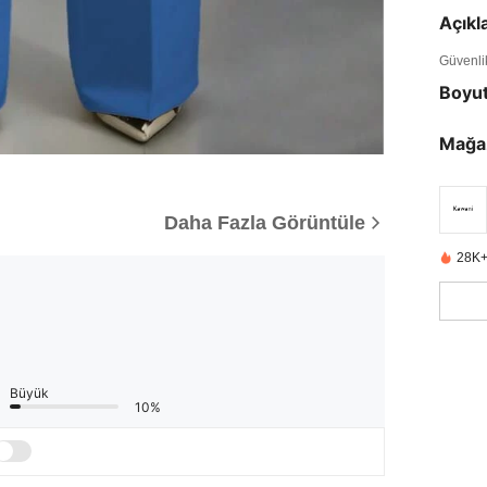
Açık
Güvenlik 
Boyu
Mağa
Daha Fazla Görüntüle
28K+
Büyük
10%