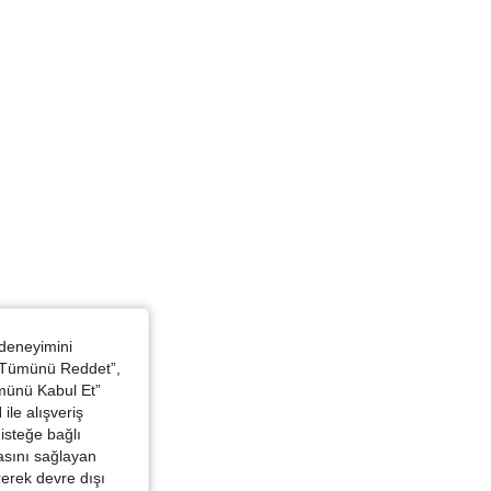
: Ters üçgen, Renk: Beyaz, Boyut: L
 deneyimini
 “Tümünü Reddet”,
ümünü Kabul Et”
ile alışveriş
isteğe bağlı
asını sağlayan
irerek devre dışı