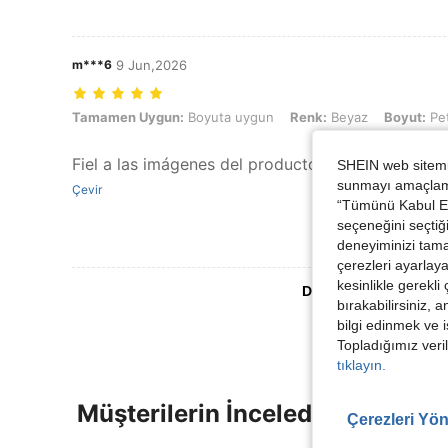
m***6
9 Jun,2026
Tamamen Uygun: Boyuta uygun, Renk: Beyaz, Boyut: Petite S
Tamamen Uygun:
Boyuta uygun
Renk:
Beyaz
Boyut:
Pet
Fiel a las imágenes del producto
:
Muy bonito tela
SHEIN web sitemiz
sunmayı amaçlamak
Çevir
“Tümünü Kabul Et”
seçeneğini seçtiği
deneyiminizi tama
çerezleri ayarlay
kesinlikle gerekli
Daha Fazla Değerlen
bırakabilirsiniz, 
bilgi edinmek ve i
Topladığımız veril
tıklayın.
Müşterilerin İncelediği Diğer Ür
Çerezleri Yön