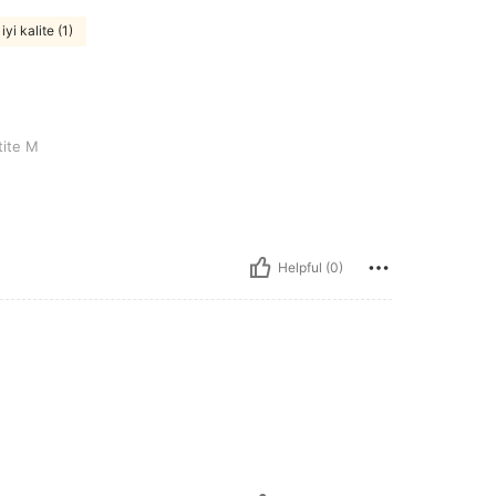
iyi kalite (1)
ite M
Helpful (0)