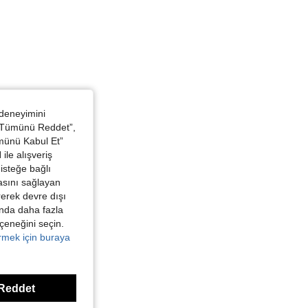
 deneyimini
 “Tümünü Reddet”,
ümünü Kabul Et”
ile alışveriş
isteğe bağlı
asını sağlayan
irerek devre dışı
kında daha fazla
eçeneğini seçin.
örmek için buraya
Reddet