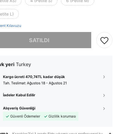
etite XS)
4 (Petite S)
6 (Petite M)
etite L)
ent Kılavuzu
, ürün tükendi.
SATILDI
k yeri
Turkey
Kargo ücreti 470,74TL kadar düşük
Tah. Teslimat:
Ağustos 18 - Ağustos 21
İadeler Kabul Edilir
Alışveriş Güvenliği
Güvenli Ödemeler
Gizlilik koruması
lama
Kazaklar,2'si 1 arada,Elde yıkama veya profesyonel kuru temizleme