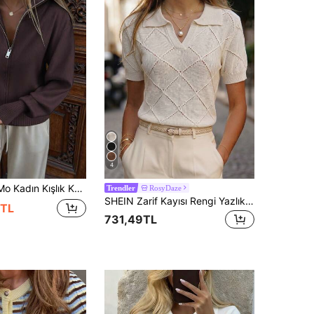
4
k Kadın Giyim, Uzun Kollu Fermuarlı Örme Hırka, Okula Dönüş Temel Sonbahar
RosyDaze
Trendler
SHEIN Zarif Kayısı Rengi Yazlık Kadın Slim Fit Açılı Yakalı Kısa Kollu Yünlü Elmas Kareli Delikli Örgü Üst, Fransız Stili İş ve Günlük Bluz
6TL
731,49TL