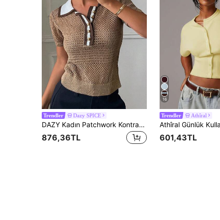
16
Dazy SPICE
Athîral
Trendler
Trendler
DAZY Kadın Patchwork Kontrast Renkli Polo Yakalı Delikli İnce Örme Üst, Günlük Yaz Tatili ve Okul Üstü
876,36TL
601,43TL