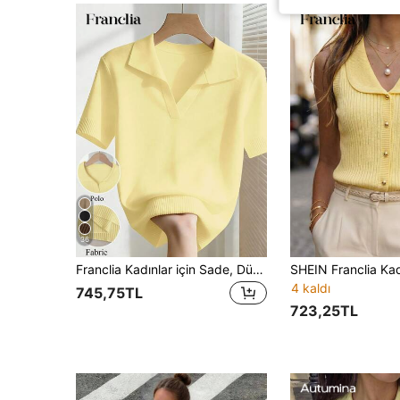
36
Franclia Kadınlar için Sade, Düz Renk, Devrik Yakalı, Kısa Kollu, Günlük Kullanıma Uygun, İlkbahar ve Yaz Aylarında Giyilebilecek Çok Yönlü Örme Bluz.
4 kaldı
745,75TL
723,25TL