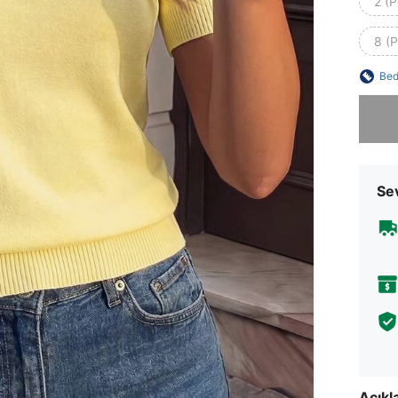
2 (P
8 (P
Bed
Üzgünüm
Sev
Açık