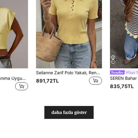
Selianne Zarif Polo Yakalı, Renkli Düğme Detaylı, Kısa Kollu Kadın Kazak, İlkbahar/Yaz Yeni Ürün
#Örgü T
Trendler
Athîral Günlük Kullanıma Uygun, Çok Yönlü, Düz Renk, Önü Düğmeli Örme Yelek
891,72TL
835,75TL
daha fazla göster