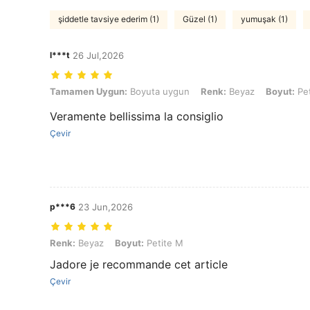
şiddetle tavsiye ederim (1)
Güzel (1)
yumuşak (1)
l***t
26 Jul,2026
Tamamen Uygun: Boyuta uygun, Renk: Beyaz, Boyut: Petite M
Tamamen Uygun:
Boyuta uygun
Renk:
Beyaz
Boyut:
Pet
Veramente bellissima la consiglio
Çevir
p***6
23 Jun,2026
Renk: Beyaz, Boyut: Petite M
Renk:
Beyaz
Boyut:
Petite M
Jadore je recommande cet article
Çevir