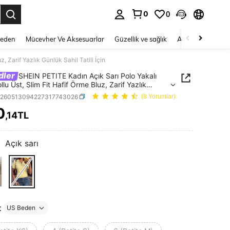
0
0
 to select.
Beden
Mücevher Ve Aksesuarlar
Güzellik ve sağlık
Ayakkabı
Ev T
, Zarif Yazlık Günlük Sahil Tatili İçin
dler
SHEIN PETITE Kadın Açık Sarı Polo Yakalı
llu Üst, Slim Fit Hafif Örme Bluz, Zarif Yazlık
Sahil Tatili İçin
z260513094227317743026
(8 Yorumlar)
0
,14TL
ICE AND AVAILABILITY
:
Açık sarı
t
US Beden