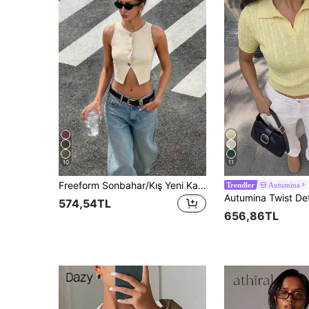
10
11
Freeform Sonbahar/Kış Yeni Kadın Kolsuz Yelek, Zarif Şık Üst Segment Romantik İş Günlük Tatil Mezuniyet Sezonu Bağımsızlık Günü, Kalıbı Dar, Bir Beden Büyük Seçmeniz Önerilir
Autumina
Trendler
574,54TL
656,86TL