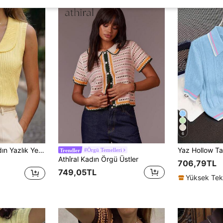
6
SHEIN Franclia Kadın Yazlık Yeni Fransız Zarif Yakalı Fitilli Zayıflatıcı Kolsuz Örme Üst, Yazlık Üst, Kadın Plaj Kıyafeti, Dışarı Çıkma Üstü, Kadın Zarif Üst, Kadın Tatil Kıyafeti, Kadın Sosyal Üst, Ön Düğmeli Örme Yelek, Açık Sarı Yelek, Kadın İşe Gidiş Kıyafeti, Sarı Üst
#Örgü Temelleri
Trendler
Athîral Kadın Örgü Üstler
706,79TL
749,05TL