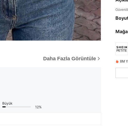
Güvenlik 
Boyu
Mağa
Daha Fazla Görüntüle
8M Y
Büyük
12%