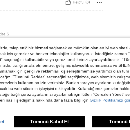
Helpful (0)
ite S
 suave
de, talep ettiğiniz hizmeti sağlamak ve mümkün olan en iyi web sitesi
 için çerezler ve benzer teknolojiler kullanıyoruz. İstediğiniz zaman
 seçeneğini kullanabilir veya çerez tercihlerinizi ayarlayabilirsiniz. “T
nizde, trafiği analiz etmemize, gelişmiş işlevsellik sunmamıza ve SHEIN 
Helpful (0)
mlamak için içeriği ve reklamları kişiselleştirmemize yardımcı olan tüm 
acağız. “Tümünü Reddet” seçeneğini seçtiğinizde, web sitemizin çalışm
 çerezlerin kullanımına izin verirsiniz. Bunları tarayıcı ayarlarınızı değişt
dirme Görüntüle
ancak bu web sitesinin işleyişini etkileyebilir. Kullandığımız çerezler hak
steğe bağlı çerez ayarlarınızı ayarlamak için lütfen “Çerezleri Yönet” s
eri nasıl işlediğimiz hakkında daha fazla bilgi için
Gizlilik Politikamızı g
ünler
et
Tümünü Kabul Et
Tümünü 