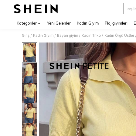
squi
Use up 
Kategoriler
Yeni Gelenler
Kadın Giyim
Plaj giyimleri
E
Giriş
Kadın Giyim
Bayan giyim
Kadın Triko
Kadın Örgü Üstler
/
/
/
/