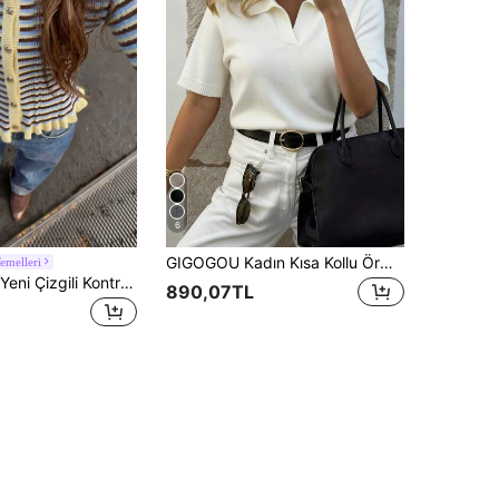
6
GIGOGOU Kadın Kısa Kollu Örme Tişört, Rahat Yumuşak Günlük Balıkçı Yaka Kazak Üst, İlkbahar/Yaz Beyaz
emelleri
SEREN Bahar Yeni Çizgili Kontrast Renkli Yuvarlak Yaka Düğmeli Uzun Kollu Örme Hırka, Slim Fit Vücudu Saran Fırfırlı Etek Uçlu Uzun Kollu Örme Kazak, Fransız Vintage Tatlı ve Çekici Stil
890,07TL