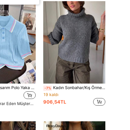
Yaz Hollow Tasarım Polo Yaka Rahat Kolej Stili Çok Yönlü Niş Örgü Üstler
Kadın Sonbahar/Kış Örme Balıkçı Yaka Kazak, 3/4 Kol, Standart Boy Pullover
-7%
19 kaldı
906,54TL
Yüksek Tekrar Eden Müşteriler