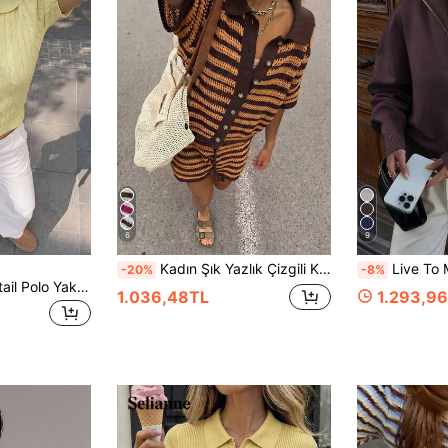
6
9
Kadın Şık Yazlık Çizgili Kısa Kollu Tek Sıralı Düğmeli Örme Hırka ve Örme Şort Takımı, Tatil ve Plaj Tatili İçin Uygun
Live To Mo Kadın Kışlık Kazak, İş Günlü
-20%
-8%
Autumina Twist Detail Polo Yaka Sarı Örme Üst, Minimalist Moda Günlük Giyim
1.036,48TL
1.293,9