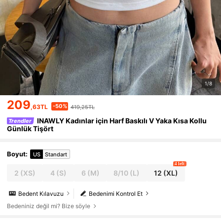
1/8
209
-50%
,63TL
419,25TL
INAWLY Kadınlar için Harf Baskılı V Yaka Kısa Kollu
Trendler
Günlük Tişört
Boyut
:
US
Standart
4 left
2
(XS)
4
(S)
6
(M)
8/10
(L)
12
(XL)
Bedent Kılavuzu
Bedenimi Kontrol Et
Bedeniniz değil mi? Bize söyle