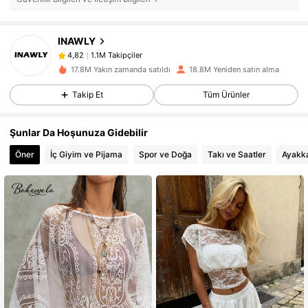
1.1M Takipçiler
4,82
INAWLY
1.1M Takipçiler
4,82
17.8M Yakın zamanda satıldı
18.8M Yeniden satın alma
1.1M Takipçiler
4,82
Takip Et
Tüm Ürünler
1.1M Takipçiler
4,82
Şunlar Da Hoşunuza Gidebilir
Öner
İç Giyim ve Pijama
Spor ve Doğa
Takı ve Saatler
Ayakk
1.1M Takipçiler
4,82
1.1M Takipçiler
4,82
1.1M Takipçiler
4,82
1.1M Takipçiler
4,82
1.1M Takipçiler
4,82