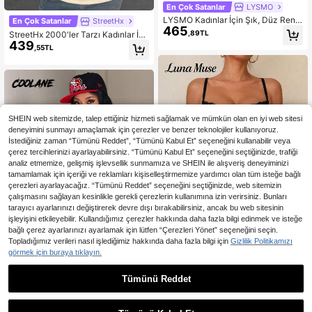
En Çok Satanlar
LYSMO
LYSMO Kadınlar İçin Şık, Düz Renkl
En Çok Satanlar
StreetHx
465
i, Seksi, Derin V Yakalı, Kısa Kollu Ti
,89TL
StreetHx 2000'ler Tarzı Kadınlar İçi
şört
439
n Günlük Sokak Giyim Grafik Baskıl
,55TL
ı Tişörtler, Vücuda Oturan Kadın Tiş
örtü, İlkbahar/Sonbahar
SHEIN web sitemizde, talep ettiğiniz hizmeti sağlamak ve mümkün olan en iyi web sitesi
deneyimini sunmayı amaçlamak için çerezler ve benzer teknolojiler kullanıyoruz.
İstediğiniz zaman “Tümünü Reddet”, “Tümünü Kabul Et” seçeneğini kullanabilir veya
çerez tercihlerinizi ayarlayabilirsiniz. “Tümünü Kabul Et” seçeneğini seçtiğinizde, trafiği
analiz etmemize, gelişmiş işlevsellik sunmamıza ve SHEIN ile alışveriş deneyiminizi
tamamlamak için içeriği ve reklamları kişiselleştirmemize yardımcı olan tüm isteğe bağlı
çerezleri ayarlayacağız. “Tümünü Reddet” seçeneğini seçtiğinizde, web sitemizin
çalışmasını sağlayan kesinlikle gerekli çerezlerin kullanımına izin verirsiniz. Bunları
tarayıcı ayarlarınızı değiştirerek devre dışı bırakabilirsiniz, ancak bu web sitesinin
işleyişini etkileyebilir. Kullandığımız çerezler hakkında daha fazla bilgi edinmek ve isteğe
bağlı çerez ayarlarınızı ayarlamak için lütfen “Çerezleri Yönet” seçeneğini seçin.
Topladığımız verileri nasıl işlediğimiz hakkında daha fazla bilgi için
Gizlilik Politikamızı
görmek için buraya tıklayın.
En Çok Satanlar
Luna Muse
Luna Muse Kadın İlkbahar/Yaz
Tümünü Reddet
En Çok Satanlar
Coolane
NEW
Yeni Kontrast Dantelli Askılı Büstiye
13 kaldı
Coolane Kadın Yazlık Günlük
NEW
r Üst, Court Stil Balenli Slim Fit Kors
498
300
Sokak Stili Spor Giyim Siyah ve Kır
,81TL
,17TL
e, Y2K Seksi Göz Alıcı, Asimetrik Et