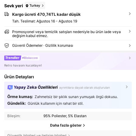
Sevk yeri
Turkey
Kargo ücreti 470,74TL kadar düşük
Tah. Teslimat:
Ağustos 16 - Ağustos 19
Promosyonel veya temizlik satışları nedeniyle bu ürün iade veya
değişim kabul etmez.
Güvenli Ödemeler · Gizlilik koruması
Trendler
#Blokecore
Retro havasını kucaklayın!
Ürün Detayları
Yapay Zeka Özellikleri
ayrıntılara dayalı olarak oluşturulan
Örme kumaş:
Zahmetsiz bir şıklık sunan yumuşak örgü dokusu.
Gündelik:
Günlük kullanım için rahat bir stil.
Bileşim:
95% Poliester, 5% Elastan
Daha fazla göster
Güvenlik bilgileri ve iletişim bilgileri