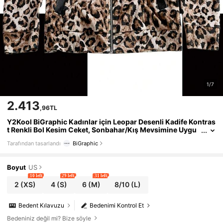
1/7
2.413
,96TL
Y2Kool BiGraphic Kadınlar için Leopar Desenli Kadife Kontras
t Renkli Bol Kesim Ceket, Sonbahar/Kış Mevsimine Uygu
n, Y2K Okula Dönüş Sokak Stili Kışlık Günlük Şık Koleksiy
Tarafından tasarlandı
BiGraphic
on Yeni Yıl
Boyut
US
10 left
29 left
31 left
2
(XS)
4
(S)
6
(M)
8/10
(L)
Bedent Kılavuzu
Bedenimi Kontrol Et
Bedeniniz değil mi? Bize söyle