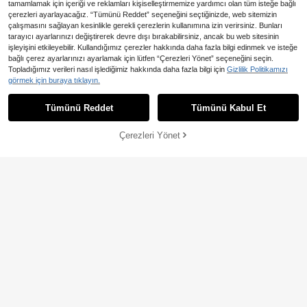
tamamlamak için içeriği ve reklamları kişiselleştirmemize yardımcı olan tüm isteğe bağlı
çerezleri ayarlayacağız. “Tümünü Reddet” seçeneğini seçtiğinizde, web sitemizin
çalışmasını sağlayan kesinlikle gerekli çerezlerin kullanımına izin verirsiniz. Bunları
tarayıcı ayarlarınızı değiştirerek devre dışı bırakabilirsiniz, ancak bu web sitesinin
işleyişini etkileyebilir. Kullandığımız çerezler hakkında daha fazla bilgi edinmek ve isteğe
Kadın Sonbahar/Kış Zarif Günlük Di
bağlı çerez ayarlarınızı ayarlamak için lütfen “Çerezleri Yönet” seçeneğini seçin.
k Yaka Kontrast Renk Yama Desenli
1.459
En Çok Satanlar
SHEIN PETITE
,13TL
-14%
Topladığımız verileri nasıl işlediğimiz hakkında daha fazla bilgi için
Gizlilik Politikamızı
Trençkot - Ön Düğmeli, Kemerli, Bol
SHEIN PETITE Kadın Sonbaha
Kesim, Yan Cepli
görmek için buraya tıklayın.
NEW
r Moda Günlük Ceket
2.456
,76TL
-4%
Tümünü Reddet
Tümünü Kabul Et
Çerezleri Yönet
SEPETE EKLE
Franclia Kadın Moda Patchwork Yü
n Dikişli Ekose Kapüşonlu Kısa Kah
1.764