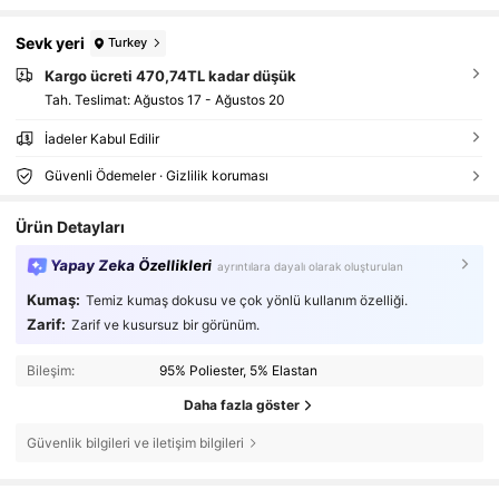
Sevk yeri
Turkey
Kargo ücreti 470,74TL kadar düşük
Tah. Teslimat:
Ağustos 17 - Ağustos 20
İadeler Kabul Edilir
Güvenli Ödemeler · Gizlilik koruması
Ürün Detayları
Yapay Zeka Özellikleri
ayrıntılara dayalı olarak oluşturulan
Kumaş:
Temiz kumaş dokusu ve çok yönlü kullanım özelliği.
Zarif:
Zarif ve kusursuz bir görünüm.
Bileşim:
95% Poliester, 5% Elastan
Daha fazla göster
Güvenlik bilgileri ve iletişim bilgileri
42K Takipçiler
4,78