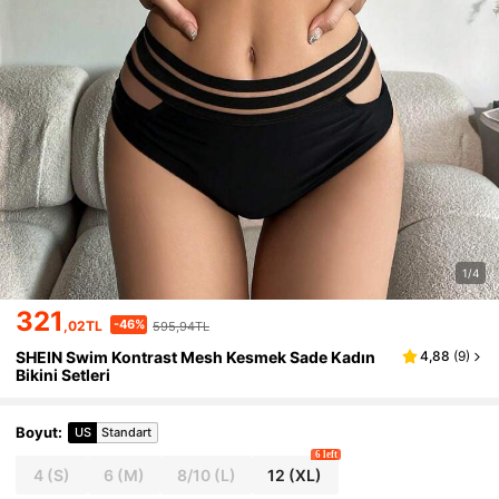
1/4
321
-46%
,02TL
595,94TL
SHEIN Swim Kontrast Mesh Kesmek Sade Kadın
4,88
(
9
)
Bikini Setleri
Boyut
:
US
Standart
6 left
4
(S)
6
(M)
8/10
(L)
12
(XL)