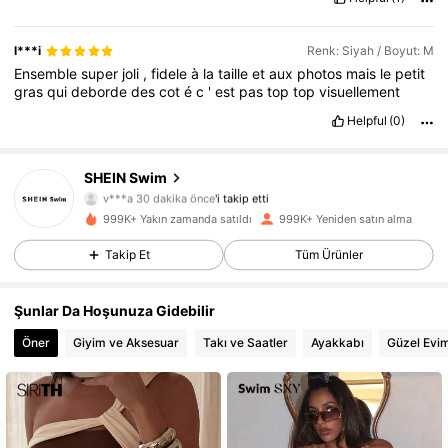
l***i
Renk: Siyah / Boyut: M
Ensemble
super
joli
,
fidele
à
la
taille
et
aux
photos
mais
le
petit
gras
qui
deborde
des
cot
é
c
'
est
pas
top
top
visuellement
Helpful
(0)
SHEIN Swim
414K Takipçiler
4,88
v***a
30 dakika önce
'i takip etti
999K+ Yakın zamanda satıldı
999K+ Yeniden satın alma
414K Takipçiler
4,88
Takip Et
Tüm Ürünler
414K Takipçiler
4,88
Şunlar Da Hoşunuza Gidebilir
414K Takipçiler
4,88
Öner
Giyim ve Aksesuar
Takı ve Saatler
Ayakkabı
Güzel Evi
414K Takipçiler
4,88
414K Takipçiler
4,88