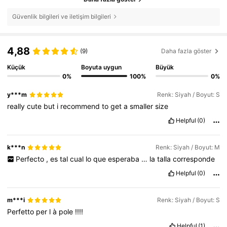
Güvenlik bilgileri ve iletişim bilgileri
4,88
(9)
Daha fazla göster
Küçük
Boyuta uygun
Büyük
0%
100%
0%
y***m
Renk: Siyah / Boyut: S
really
cute
but
i
recommend
to
get
a
smaller
size
Helpful
(0)
k***n
Renk: Siyah / Boyut: M
Perfecto
,
es
tal
cual
lo
que
esperaba
…
la
talla
corresponde
Helpful
(0)
m***i
Renk: Siyah / Boyut: S
Perfetto
per
l
à
pole
!!!!
Helpful
(1)