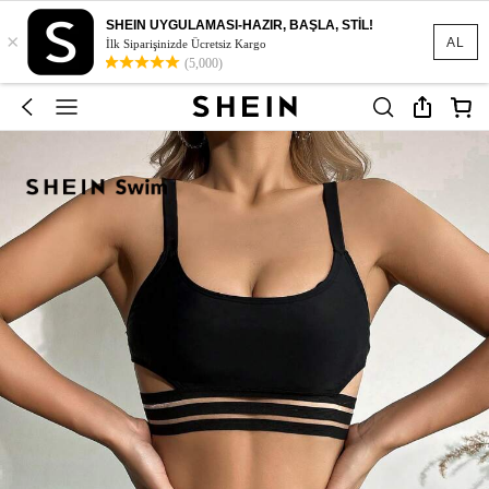
SHEIN UYGULAMASI-HAZIR, BAŞLA, STİL!
×
AL
İlk Siparişinizde Ücretsiz Kargo
(5,000)