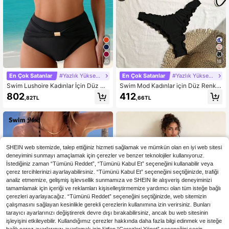
10
18
En Çok Satanlar
#Yazlık Yüksek Bel
En Çok Satanlar
#Yazlık Yüksek Bel
Swim Lushoire Kadınlar İçin Düz Re
Swim Mod Kadınlar için Düz Renk S
nk Çapraz Bağcıklı Seksi İki Parça
eksi Yüksek Esnek Fırfırlı Bikini Takı
802
412
,82TL
,66TL
Bikini Seti Plaj Tatil Yaz İçin
mı, Yaz Tatili İçin
SHEIN web sitemizde, talep ettiğiniz hizmeti sağlamak ve mümkün olan en iyi web sitesi
deneyimini sunmayı amaçlamak için çerezler ve benzer teknolojiler kullanıyoruz.
İstediğiniz zaman “Tümünü Reddet”, “Tümünü Kabul Et” seçeneğini kullanabilir veya
çerez tercihlerinizi ayarlayabilirsiniz. “Tümünü Kabul Et” seçeneğini seçtiğinizde, trafiği
analiz etmemize, gelişmiş işlevsellik sunmamıza ve SHEIN ile alışveriş deneyiminizi
tamamlamak için içeriği ve reklamları kişiselleştirmemize yardımcı olan tüm isteğe bağlı
çerezleri ayarlayacağız. “Tümünü Reddet” seçeneğini seçtiğinizde, web sitemizin
çalışmasını sağlayan kesinlikle gerekli çerezlerin kullanımına izin verirsiniz. Bunları
tarayıcı ayarlarınızı değiştirerek devre dışı bırakabilirsiniz, ancak bu web sitesinin
işleyişini etkileyebilir. Kullandığımız çerezler hakkında daha fazla bilgi edinmek ve isteğe