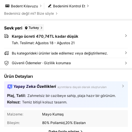
Bedent Kılavuzu
Bedenimi Kontrol Et
Bedeniniz değil mi? Bize söyle
Sevk yeri
Turkey
Kargo ücreti 470,74TL kadar düşük
Tah. Teslimat:
Ağustos 18 - Ağustos 21
Bu kategorideki ürünler iade edilemez veya değiştirilemez.
Güvenli Ödemeler · Gizlilik koruması
Ürün Detayları
Yapay Zeka Özellikleri
ayrıntılara dayalı olarak oluşturulan
Plaj, Tatil:
Zahmetsiz bir cazibeye sahip, plaja hazır bir görünüm.
Kolsuz:
Temiz bitişli kolsuz tasarım.
Malzeme:
Mayo Kumaş
Bileşim:
80% Poliamid,20% Elastan
Daha fazla göster