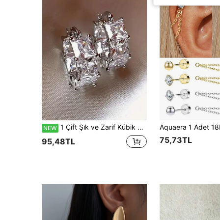
1 Çift Şık ve Zarif Kübik Zirkonya Küpe, Kadınların Günlük, Parti ve Tatil Kullanımı İçin Uygun
NEW
75,73TL
95,48TL