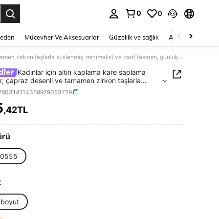
0
0
 to select.
Beden
Mücevher Ve Aksesuarlar
Güzellik ve sağlık
Ayakkabı
Ev T
Kadınlar için altın kaplama kare saplama küpeler, çapraz desenli ve tamamen zirkon taşlarla süslenmiş, minimalist ve zarif tasarım, günlük kullanım ve iş kıyafetleri için uygun, moda tutkunları için ideal bir hediye.
dler
Kadınlar için altın kaplama kare saplama
r, çapraz desenli ve tamamen zirkon taşlarla
miş, minimalist ve zarif tasarım, günlük kullanım ve
j260314114358979053729
fetleri için uygun, moda tutkunları için ideal bir
5
.
,42TL
ICE AND AVAILABILITY
ürü
0555
t
 boyut