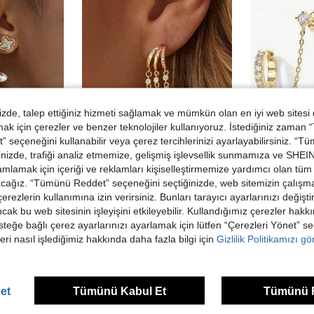
de, talep ettiğiniz hizmeti sağlamak ve mümkün olan en iyi web sitesi
 için çerezler ve benzer teknolojiler kullanıyoruz. İstediğiniz zaman
 seçeneğini kullanabilir veya çerez tercihlerinizi ayarlayabilirsiniz. “T
nizde, trafiği analiz etmemize, gelişmiş işlevsellik sunmamıza ve SHEIN 
6TL tasarruf
mlamak için içeriği ve reklamları kişiselleştirmemize yardımcı olan tüm 
4
edin
acağız. “Tümünü Reddet” seçeneğini seçtiğinizde, web sitemizin çalışm
XLOO
CHE
Trendler
Trendler
 çerezlerin kullanımına izin verirsiniz. Bunları tarayıcı ayarlarınızı değişt
ve Şirin, Günlük Kullanım ve Toplantılar İçin Uygun
Kadın Küpe, 14K Altın Kaplama Halka Küpe, Zarif Üç Katmanlı Sallantılı Küpe, Hipoalerjenik Huggie Küpe, Şık Kadın Stili
-3%
ancak bu web sitesinin işleyişini etkileyebilir. Kullandığımız çerezler hak
119,63TL
183,28TL
steğe bağlı çerez ayarlarınızı ayarlamak için lütfen “Çerezleri Yönet” s
eri nasıl işlediğimiz hakkında daha fazla bilgi için
Gizlilik Politikamızı g
et
Tümünü Kabul Et
Tümünü 