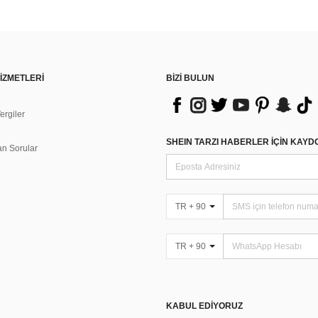
İZMETLERİ
BİZİ BULUN
rgiler
n
SHEIN TARZI HABERLER IÇIN KAY
an Sorular
TR + 90
TR + 90
KABUL EDIYORUZ