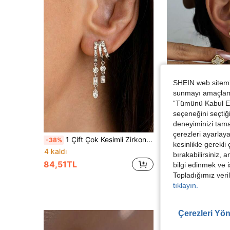
SHEIN web sitemiz
sunmayı amaçlamak
“Tümünü Kabul Et”
seçeneğini seçtiği
15,3
deneyiminizi tama
çerezleri ayarlay
1 Çift Çok Kesimli Zirkon Taşlı Çift Katlı C Şeklinde Sallantılı Küpe Kancası, Gümüş Uzun Geometrik Püsküllü Küpe, Havalı Atmosferli Kulak Takısı
EVELLE
-38%
Trendler
kesinlikle gerekli
18 Ayar Altın Kaplama Dört Yapraklı Yonca Küpeler, Zarif 
-5%
4 kaldı
bırakabilirsiniz, 
268,34TL
84,51TL
bilgi edinmek ve i
Topladığımız veril
tıklayın.
Çerezleri Yön