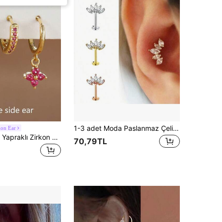
1-3 adet Moda Paslanmaz Çelik Kübik Zirkonyum Taç Küpe, Kıkırdak/Tragus Takı, Dudak Halkası, Kadınlar İçin Vücut Piercing Aksesuarları
ion Ear
3 Parça/Set 4 Yapraklı Zirkon Çiçek Küpe Seti, Kadın Stili, 18K Altın Kaplama Hipoalerjenik Kıkırdak Halkası ve Stud Kıkırdak Piercing Takısı, Günlük Kullanıma Uygun
70,79TL