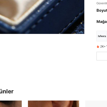
Güvenlik 
Boyu
Mağa
2K+ 
ünler