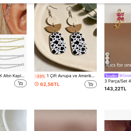
25
Aquaera 1 Adet 18K Altın Kaplama 4 Tırnaklı Zirkonya Taşlı Hipoaerjenik Delikli Küpe Zincir Kolye Ucu Düz Arkalı Kıkırdak Helix Piercing İnce Mücevher
1 Çift Avrupa ve Amerikan Tarzı Vintage Geometrik Yama Desenli Siyah Beyaz Benekli Küpe, Kadınlar İçin Moda Kişiselleştirilmiş Deri Sallantılı Küpe, Zarif Çok Yönlü Takı/Çok Katmanlı El Yapımı Detaylı/Kız Arkadaş veya Arkadaş İçin Hediye/Feminen Vahşi/Yumuşak Deri Malzeme
Curat
-23%
Trendler
62,56TL
143,22TL