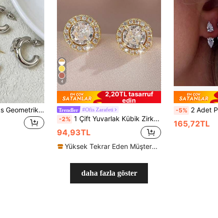
4
2,20TL tasarruf
edin
Yeni Ürün Zarif Lüks Geometrik Harf Tasarımlı Kadın Küpeleri
2 Adet Paslanmaz Çelik Beyaz Zirkony
#Ofis Zarafeti
-5%
Trendler
1 Çift Yuvarlak Kübik Zirkon Taşlı Çivi Küpe, Kadınlar İçin Uygun, Gelinlik ile Kombinlenebilir, Randevu Hediyesi
-2%
165,72TL
94,93TL
Yüksek Tekrar Eden Müşteriler
daha fazla göster