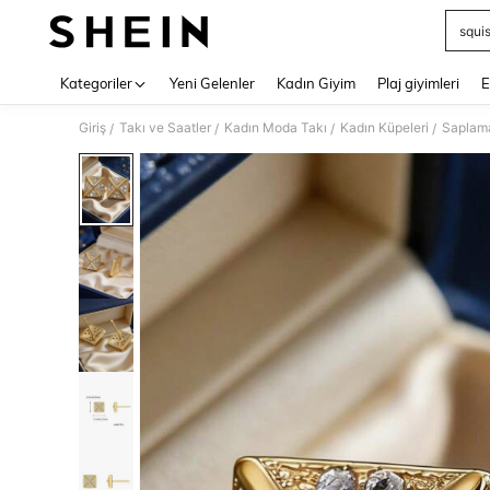
squi
Use up 
Kategoriler
Yeni Gelenler
Kadın Giyim
Plaj giyimleri
E
Giriş
Takı ve Saatler
Kadın Moda Takı
Kadın Küpeleri
Saplam
/
/
/
/