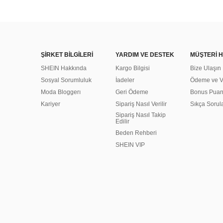
ŞİRKET BİLGİLERİ
YARDIM VE DESTEK
MÜŞTERİ H
SHEIN Hakkında
Kargo Bilgisi
Bize Ulaşın
Sosyal Sorumluluk
İadeler
Ödeme ve Ve
Moda Bloggerı
Geri Ödeme
Bonus Pua
Kariyer
Sipariş Nasıl Verilir
Sıkça Sorul
Sipariş Nasıl Takip
Edilir
Beden Rehberi
SHEIN VIP