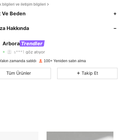
bilgileri ve iletişim bilgileri
t Ve Beden
4,78
477
1.2K
za Hakkında
4,78
477
1.2K
4,78
477
1.2K
Arbora
Trendler
s***1
göz atıyor
4,78
477
1.2K
Yakın zamanda satıldı
100+ Yeniden satın alma
4,78
477
1.2K
Tüm Ürünler
Takip Et
4,78
477
1.2K
4,78
477
1.2K
4,78
477
1.2K
4,78
477
1.2K