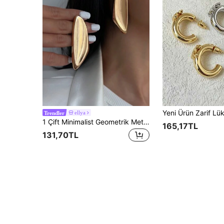
ellya
Trendler
1 Çift Minimalist Geometrik Metal Altın ve Gümüş Küpe, Vintage Stil Kalın Takı, Kadınların Günlük Kıyafetlerine Uygun Aksesuar Seti
165,17TL
131,70TL