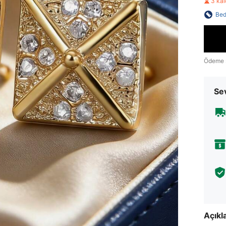
3 ka
Bed
Ödeme 
Sev
Açık