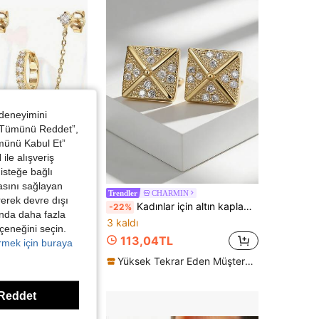
4,78
477
1.2K
 deneyimini
 “Tümünü Reddet”,
ümünü Kabul Et”
ile alışveriş
isteğe bağlı
asını sağlayan
NG YUER
CHARMIN
Trendler
irerek devre dışı
Kadınlar İçin 14 Ayar Altın Kaplama Bohem Tarzı Zincir Küpeler, CZ Saplamalı Çift Delinmiş Damla Küpeler, Vintage Moda Klipsli Küpeler, Yıl Boyu Hediye Olarak Uygun
Kadınlar için altın kaplama kare saplı küpeler, çapraz metal çizgiler, tamamen kübik zirkon taşlarla kaplı ve inci dokulu kenarlara sahip. Minimalist ve zarif tasarım, günlük kullanım ve ofis için uygun, şık bir hediye fikri.
-22%
kında daha fazla
3 kaldı
eçeneğini seçin.
113,04TL
örmek için buraya
Yüksek Tekrar Eden Müşteriler
Reddet