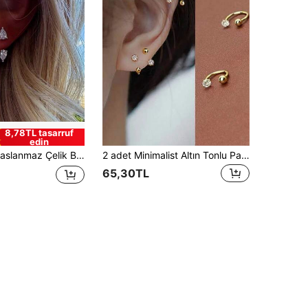
8,78TL tasarruf
edin
alı Vidalı Kıkırdak Helix Küpe, Kadınlar İçin Akrilik Medikal Çelik Küpe
2 adet Minimalist Altın Tonlu Paslanmaz Çelik C Şeklinde Kübik Zirkonyum Küpe, Kadınların Günlük Giyimine Uygun
65,30TL