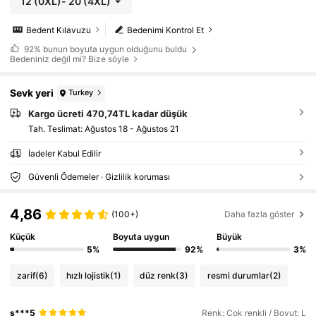
12
(0XL)
-
20
(4XL)
Bedent Kılavuzu
Bedenimi Kontrol Et
92%
bunun boyuta uygun olduğunu buldu
Bedeniniz değil mi? Bize söyle
Sevk yeri
Turkey
Kargo ücreti 470,74TL kadar düşük
Tah. Teslimat:
Ağustos 18 - Ağustos 21
İadeler Kabul Edilir
Güvenli Ödemeler · Gizlilik koruması
4,86
(100+)
Daha fazla göster
Küçük
Boyuta uygun
Büyük
5%
92%
3%
zarif
(6)
hızlı lojistik
(1)
düz renk
(3)
resmi durumlar
(2)
s***5
Renk: Çok renkli / Boyut: L