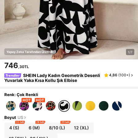
Yapay Zeka Tarafından Üretildi
1/7
746
,30TL
SHEIN Lady Kadın Geometrik Desenli
4,86
(
100+
)
Trendler
Yuvarlak Yaka Kısa Kollu Şık Elbise
Renk: Çok Renkli
Boyut
US
15 left
28 left
39 left
4
(S)
6
(M)
8/10
(L)
12
(XL)