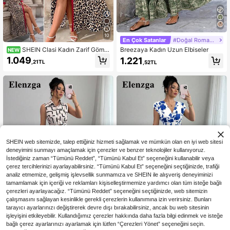
10
En Çok Satanlar
#Doğal Romantizm
SHEIN Clasi Kadın Zarif Gömle
Breezaya Kadın Uzun Elbiseler
NEW
k Yakalı Kemerli Gömlek Elbise
1.049
1.221
,21TL
,52TL
SHEIN web sitemizde, talep ettiğiniz hizmeti sağlamak ve mümkün olan en iyi web sitesi
deneyimini sunmayı amaçlamak için çerezler ve benzer teknolojiler kullanıyoruz.
İstediğiniz zaman “Tümünü Reddet”, “Tümünü Kabul Et” seçeneğini kullanabilir veya
çerez tercihlerinizi ayarlayabilirsiniz. “Tümünü Kabul Et” seçeneğini seçtiğinizde, trafiği
analiz etmemize, gelişmiş işlevsellik sunmamıza ve SHEIN ile alışveriş deneyiminizi
tamamlamak için içeriği ve reklamları kişiselleştirmemize yardımcı olan tüm isteğe bağlı
çerezleri ayarlayacağız. “Tümünü Reddet” seçeneğini seçtiğinizde, web sitemizin
çalışmasını sağlayan kesinlikle gerekli çerezlerin kullanımına izin verirsiniz. Bunları
tarayıcı ayarlarınızı değiştirerek devre dışı bırakabilirsiniz, ancak bu web sitesinin
10
işleyişini etkileyebilir. Kullandığımız çerezler hakkında daha fazla bilgi edinmek ve isteğe
bağlı çerez ayarlarınızı ayarlamak için lütfen “Çerezleri Yönet” seçeneğini seçin.
En Çok Satanlar
Elenzga