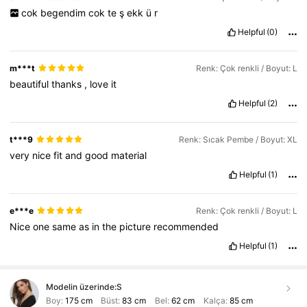
cok
begendim
cok
te
ş
ekk
ü
r
Helpful
(0)
m***t
Renk: Çok renkli / Boyut: L
beautiful
thanks
,
love
it
Helpful
(2)
t***9
Renk: Sıcak Pembe / Boyut: XL
very
nice
fit
and
good
material
Helpful
(1)
e***e
Renk: Çok renkli / Boyut: L
Nice
one
same
as
in
the
picture
recommended
Helpful
(1)
Modelin üzerinde:
S
Boy:
175 cm
Büst:
83 cm
Bel:
62 cm
Kalça:
85 cm