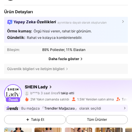
Ürün Detayları
Yapay Zeka Özellikleri
ayrıntılara dayalı olarak oluşturulan
Örme kumaş:
Örgü hissi veren, rahat bir görünüm.
Gündelik:
Rahat ve kolayca kombinlenebilir.
Bileşim:
89% Poliester, 11% Elastan
Daha fazla göster
Güvenlik bilgileri ve iletişim bilgileri
604K Takipçiler
4,79
SHEIN Lady
b***b
3 saat önce
'i takip etti
M***a
göz atıyor
604K Takipçiler
4,79
2M Yakın zamanda satıldı
1.5M Yeniden satın alma
Takipçi
Bu mağaza
「Trendler Mağazası」
olarak seçildi
604K Takipçiler
4,79
Takip Et
Tüm Ürünler