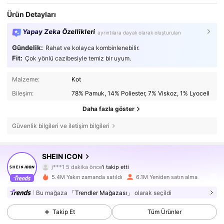
Ürün Detayları
Yapay Zeka Özellikleri
ayrıntılara dayalı olarak oluşturulan
Gündelik:
Rahat ve kolayca kombinlenebilir.
Fit:
Çok yönlü cazibesiyle temiz bir uyum.
Malzeme:
Kot
Bileşim:
78% Pamuk, 14% Poliester, 7% Viskoz, 1% Lyocell
Daha fazla göster
Güvenlik bilgileri ve iletişim bilgileri
1.8M Takipçiler
4,84
SHEIN ICON
j***1
5 dakika önce
'i takip etti
W***a
göz atıyor
1.8M Takipçiler
4,84
5.4M Yakın zamanda satıldı
6.1M Yeniden satın alma
Bu mağaza
「Trendler Mağazası」
olarak seçildi
1.8M Takipçiler
4,84
Takip Et
Tüm Ürünler