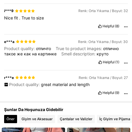
i***9
Renk: Orta Yıkama / Boyut: 32
1.8M Takipçiler
4,84
Nice
fit
.
True
to
size
Helpful
(8)
e***a
Renk: Orta Yıkama / Boyut: 30
Product quality:
отличто
True to product images:
отлично
такое
же
как
на
картинке
Smell description:
круто
Helpful
(1)
r***e
Renk: Orta Yıkama / Boyut: 27
Product quality:
great
material
and
length
Helpful
(9)
Şunlar Da Hoşunuza Gidebilir
Öner
Giyim ve Aksesuar
Çantalar ve Valizler
İç Giyim ve Pijama