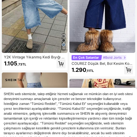
11
Y2K Vintage Yıkanmış Kedi Bıyığı C
En Çok Satanlar
#Bold Jorts
epli Geniş Paçalı Bermuda Kot Şort,
1.105
COUREZ Düşük Bel, Bol Kesim Kot
,73TL
Günlük Capri Pantolon Yazlık
Şort, Pamuklu Y2K Yazlık Geniş Pa
1.290
,11TL
çalı Bol Kot Şort, İlkbahar
SHEIN web sitemizde, talep ettiğiniz hizmeti sağlamak ve mümkün olan en iyi web sitesi
deneyimini sunmayı amaçlamak için çerezler ve benzer teknolojiler kullanıyoruz.
İstediğiniz zaman “Tümünü Reddet”, “Tümünü Kabul Et” seçeneğini kullanabilir veya
çerez tercihlerinizi ayarlayabilirsiniz. “Tümünü Kabul Et” seçeneğini seçtiğinizde, trafiği
analiz etmemize, gelişmiş işlevsellik sunmamıza ve SHEIN ile alışveriş deneyiminizi
tamamlamak için içeriği ve reklamları kişiselleştirmemize yardımcı olan tüm isteğe bağlı
çerezleri ayarlayacağız. “Tümünü Reddet” seçeneğini seçtiğinizde, web sitemizin
çalışmasını sağlayan kesinlikle gerekli çerezlerin kullanımına izin verirsiniz. Bunları
tarayıcı ayarlarınızı değiştirerek devre dışı bırakabilirsiniz, ancak bu web sitesinin