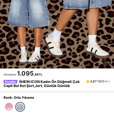
1/10
1.095
,86TL
Gönderen
SHEIN ICON Kadın Ön Düğmeli Çok
4,87
(
500+
)
Trendler
Cepli Bol Kot Şort,Jort, Günlük Günlük
Renk: Orta Yıkama