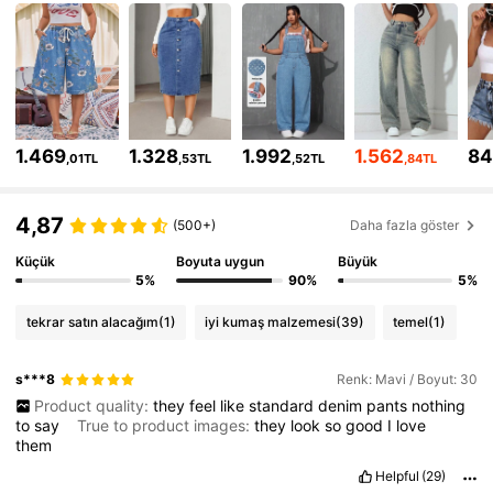
1.8M Takipçiler
4,84
1.8M Takipçiler
4,84
1.469
1.328
1.992
1.562
84
,01TL
,53TL
,52TL
,84TL
1.8M Takipçiler
4,84
4,87
(500+)
Daha fazla göster
1.8M Takipçiler
4,84
Küçük
Boyuta uygun
Büyük
5%
90%
5%
tekrar satın alacağım
(1)
iyi kumaş malzemesi
(39)
temel
(1)
1.8M Takipçiler
4,84
s***8
Renk: Mavi / Boyut: 30
Product quality:
they
feel
like
standard
denim
pants
nothing
1.8M Takipçiler
4,84
to
say
True to product images:
they
look
so
good
I
love
them
Helpful
(29)
1.8M Takipçiler
4,84