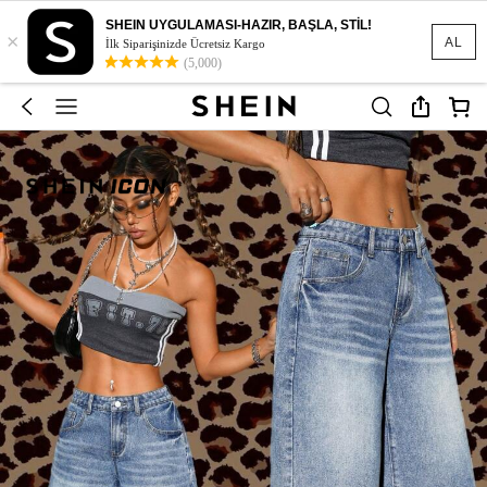
SHEIN UYGULAMASI-HAZIR, BAŞLA, STİL!
×
AL
İlk Siparişinizde Ücretsiz Kargo
(5,000)