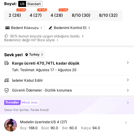
Boyut
:
US
Standart
28 left
30 left
32 left
2
(26)
4
(27)
4
(28)
8/10
(30)
8/10
(32)
Bedent Kılavuzu
Bedenimi Kontrol Et
90%
bunun boyuta uygun olduğunu buldu
Bedeniniz değil mi? Bize söyle
Sevk yeri
Turkey
Kargo ücreti 470,74TL kadar düşük
Tah. Teslimat:
Ağustos 17 - Ağustos 20
İadeler Kabul Edilir
Güvenli Ödemeler · Gizlilik koruması
Trendler
#Bold Jorts
Cesur Kot Şortlar, Parlak Enerji!
Modelin üzerinde:
US 4 (27)
Boy:
168.0
Büst:
90.0
Bel:
60.0
Kalça:
94.0