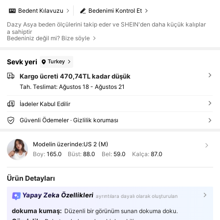
Bedent Kılavuzu
Bedenimi Kontrol Et
Dazy Asya beden ölçülerini takip eder ve SHEIN'den daha küçük kalıplar
a sahiptir
Bedeniniz değil mi? Bize söyle
Sevk yeri
Turkey
Kargo ücreti 470,74TL kadar düşük
Tah. Teslimat:
Ağustos 18 - Ağustos 21
İadeler Kabul Edilir
Güvenli Ödemeler · Gizlilik koruması
Modelin üzerinde:
US 2 (M)
Boy:
165.0
Büst:
88.0
Bel:
59.0
Kalça:
87.0
Ürün Detayları
Yapay Zeka Özellikleri
ayrıntılara dayalı olarak oluşturulan
dokuma kumaş:
Düzenli bir görünüm sunan dokuma doku.