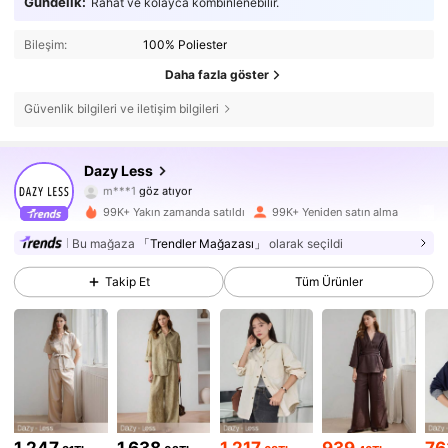
Gündelik:
Rahat ve kolayca kombinlenebilir.
Bileşim:
100% Poliester
Daha fazla göster
Güvenlik bilgileri ve iletişim bilgileri
302K Takipçiler
4,86
Dazy Less
m***1
göz atıyor
302K Takipçiler
4,86
99K+ Yakın zamanda satıldı
99K+ Yeniden satın alma
Bu mağaza
「Trendler Mağazası」
olarak seçildi
302K Takipçiler
4,86
Takip Et
Tüm Ürünler
302K Takipçiler
4,86
302K Takipçiler
4,86
302K Takipçiler
4,86
1.247
1.638
1.217
939
76