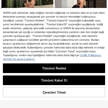
SHEIN web sitemizde, talep ettiğiniz hizmeti sağlamak ve mümkün olan en iyi web sitesi
deneyimini sunmayı amaçlamak için çerezler ve benzer teknolojiler kullanıyoruz.
İstediğiniz zaman “Tümünü Reddet”, “Tümünü Kabul Et” seçeneğini kullanabilir veya
çerez tercihlerinizi ayarlayabilirsiniz. “Tümünü Kabul Et” seçeneğini seçtiğinizde, trafiği
analiz etmemize, gelişmiş işlevsellik sunmamıza ve SHEIN ile alışveriş deneyiminizi
tamamlamak için içeriği ve reklamları kişiselleştirmemize yardımcı olan tüm isteğe bağlı
çerezleri ayarlayacağız. “Tümünü Reddet” seçeneğini seçtiğinizde, web sitemizin
çalışmasını sağlayan kesinlikle gerekli çerezlerin kullanımına izin verirsiniz. Bunları
tarayıcı ayarlarınızı değiştirerek devre dışı bırakabilirsiniz, ancak bu web sitesinin
işleyişini etkileyebilir. Kullandığımız çerezler hakkında daha fazla bilgi edinmek ve isteğe
bağlı çerez ayarlarınızı ayarlamak için lütfen “Çerezleri Yönet” seçeneğini seçin.
Topladığımız verileri nasıl işlediğimiz hakkında daha fazla bilgi için
Gizlilik Politikamızı
görmek için buraya tıklayın.
En Çok Satanlar
Dazy
En Çok Satanlar
Jeta Ari
Tümünü Reddet
DAZY Kadınlar İçin Düz Renk Vücu
Jeta Ari Cep Fermuar Sade Gü
NEW
da Oturan Pileli Yuvarlak Yaka Zarif
ndelik Kadın Pardesü
30 kaldı
926
,84TL
Resmi Yazlık Kolsuz Yelek Ceket
591
,01TL
Tümünü Kabul Et
Çerezleri Yönet
SEPETE EKLE