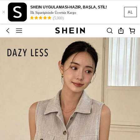
SHEIN UYGULAMASI-HAZIR, BAŞLA, STİL!
×
AL
İlk Siparişinizde Ücretsiz Kargo
(5,000)