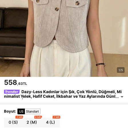
1/5
558
,63TL
Dazy-Less Kadınlar için Şık, Çok Yönlü, Düğmeli, Mi
Trendler
nimalist Yelek, Hafif Ceket, İlkbahar ve Yaz Aylarında Günl
ük Giyim İçin Uygundur
Boyut
:
US
Standart
3 left
4 left
2 left
0
(S)
2
(M)
4
(L)