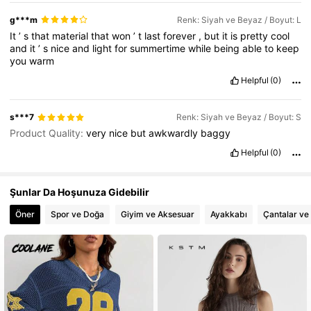
g***m
Renk: Siyah ve Beyaz / Boyut: L
It
’
s
that
material
that
won
’
t
last
forever
,
but
it
is
pretty
cool
and
it
’
s
nice
and
light
for
summertime
while
being
able
to
keep
you
warm
Helpful
(0)
s***7
Renk: Siyah ve Beyaz / Boyut: S
Product Quality:
very
nice
but
awkwardly
baggy
Helpful
(0)
Şunlar Da Hoşunuza Gidebilir
Öner
Spor ve Doğa
Giyim ve Aksesuar
Ayakkabı
Çantalar ve 