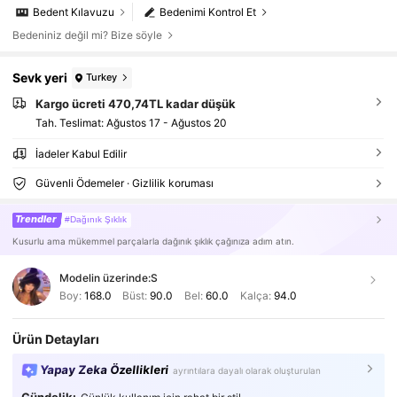
Bedent Kılavuzu
Bedenimi Kontrol Et
Bedeniniz değil mi? Bize söyle
Sevk yeri
Turkey
Kargo ücreti 470,74TL kadar düşük
Tah. Teslimat:
Ağustos 17 - Ağustos 20
İadeler Kabul Edilir
Güvenli Ödemeler · Gizlilik koruması
Trendler
#Dağınık Şıklık
Kusurlu ama mükemmel parçalarla dağınık şıklık çağınıza adım atın.
Modelin üzerinde:
S
Boy:
168.0
Büst:
90.0
Bel:
60.0
Kalça:
94.0
Ürün Detayları
Yapay Zeka Özellikleri
ayrıntılara dayalı olarak oluşturulan
Gündelik: