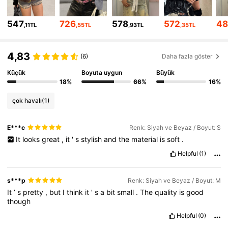
520K Takipçiler
4,79
547
726
578
572
48
,11TL
,55TL
,93TL
,35TL
520K Takipçiler
4,79
4,83
(6)
Daha fazla göster
520K Takipçiler
4,79
Küçük
Boyuta uygun
Büyük
18%
66%
16%
520K Takipçiler
4,79
çok havalı
(1)
520K Takipçiler
4,79
E***c
Renk: Siyah ve Beyaz / Boyut: S
It
looks
great
,
it
'
s
stylish
and
the
material
is
soft
.
Helpful
(1)
s***p
Renk: Siyah ve Beyaz / Boyut: M
It
’
s
pretty
,
but
I
think
it
’
s
a
bit
small
.
The
quality
is
good
though
Helpful
(0)