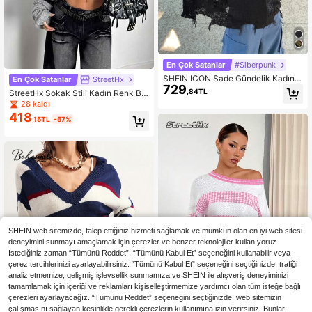
En Çok Satanlar
#Siberpunk
SHEIN ICON Sade Gündelik Kadın K
En Çok Satanlar
StreetHx
729
azak
,84TL
StreetHx Sokak Stili Kadın Renk Blo
klu Büyük Boy Bol Örgü Uzun Kollu
28 kaldı
Kazak Üstü
418
,15TL
-57%
SHEIN web sitemizde, talep ettiğiniz hizmeti sağlamak ve mümkün olan en iyi web sitesi
deneyimini sunmayı amaçlamak için çerezler ve benzer teknolojiler kullanıyoruz.
İstediğiniz zaman “Tümünü Reddet”, “Tümünü Kabul Et” seçeneğini kullanabilir veya
çerez tercihlerinizi ayarlayabilirsiniz. “Tümünü Kabul Et” seçeneğini seçtiğinizde, trafiği
analiz etmemize, gelişmiş işlevsellik sunmamıza ve SHEIN ile alışveriş deneyiminizi
tamamlamak için içeriği ve reklamları kişiselleştirmemize yardımcı olan tüm isteğe bağlı
çerezleri ayarlayacağız. “Tümünü Reddet” seçeneğini seçtiğinizde, web sitemizin
çalışmasını sağlayan kesinlikle gerekli çerezlerin kullanımına izin verirsiniz. Bunları