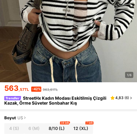
1/6
563
-42%
,57TL
963,61TL
StreetHx Kadın Modası Eskitilmiş Çizgili
4,83
(
6
)
Trendler
Kazak, Örme Süveter Sonbahar Kış
Boyut
US
10 left
7 left
4
(S)
6
(M)
8/10
(L)
12
(XL)