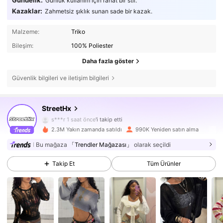
Günlük kullanım için rahat bir stil.
Kazaklar:
Zahmetsiz şıklık sunan sade bir kazak.
Malzeme:
Triko
Bileşim:
100% Poliester
Daha fazla göster
Güvenlik bilgileri ve iletişim bilgileri
520K Takipçiler
4,79
StreetHx
520K Takipçiler
4,79
s***r
1 saat önce
'i takip etti
2.3M Yakın zamanda satıldı
990K Yeniden satın alma
520K Takipçiler
4,79
Bu mağaza
「Trendler Mağazası」
olarak seçildi
520K Takipçiler
4,79
Takip Et
Tüm Ürünler
520K Takipçiler
4,79
520K Takipçiler
4,79