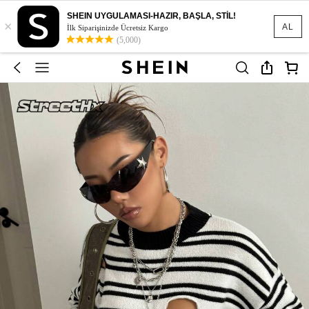
SHEIN UYGULAMASI-HAZIR, BAŞLA, STİL!
×
AL
İlk Siparişinizde Ücretsiz Kargo
(5,000)