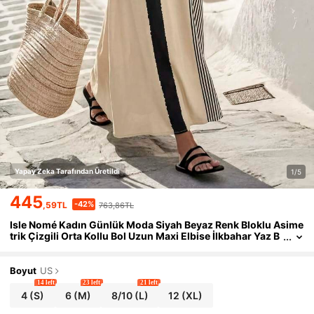
Yapay Zeka Tarafından Üretildi
1/5
445
-42%
,59TL
763,86TL
Isle Nomé Kadın Günlük Moda Siyah Beyaz Renk Bloklu Asime
trik Çizgili Orta Kollu Bol Uzun Maxi Elbise İlkbahar Yaz B
ohem Tatil Rahat V Yaka
Boyut
US
14 left
23 left
21 left
4
(S)
6
(M)
8/10
(L)
12
(XL)