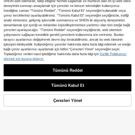
SHEIN web sitemizde, talep ettiğiniz hizmeti sağlamak ve mümkün olan en iyi web sitesi
deneyimini sunmayı amaçlamak için çerezler ve benzer teknolojiler kullanıyoruz.
İstediğiniz zaman “Tümünü Reddet”, “Tümünü Kabul Et” seçeneğini kullanabilir veya
çerez tercihlerinizi ayarlayabilirsiniz. “Tümünü Kabul Et” seçeneğini seçtiğinizde, trafiği
analiz etmemize, gelişmiş işlevsellik sunmamıza ve SHEIN ile alışveriş deneyiminizi
tamamlamak için içeriği ve reklamları kişiselleştirmemize yardımcı olan tüm isteğe bağlı
çerezleri ayarlayacağız. “Tümünü Reddet” seçeneğini seçtiğinizde, web sitemizin
çalışmasını sağlayan kesinlikle gerekli çerezlerin kullanımına izin verirsiniz. Bunları
tarayıcı ayarlarınızı değiştirerek devre dışı bırakabilirsiniz, ancak bu web sitesinin
işleyişini etkileyebilir. Kullandığımız çerezler hakkında daha fazla bilgi edinmek ve isteğe
bağlı çerez ayarlarınızı ayarlamak için lütfen “Çerezleri Yönet” seçeneğini seçin.
Topladığımız verileri nasıl işlediğimiz hakkında daha fazla bilgi için
Gizlilik Politikamızı
görmek için buraya tıklayın.
Tümünü Reddet
En Çok Satanlar
LUMIGAL
Isle Nomé Kadın Moda Günlük Siya
LUMIGAL Kadınlar İçin Sonba
NEW
h & Beyaz Renk Bloklu Çizgili Orta
har/Kış Yeni Kahve Rengi V Yaka D
753
1.367
,44TL
,49TL
Kollu Bol Uzun Elbise Bahar/Yaz Bo
üğmeli Uzun Kollu Bel Oturtan Zayıf
Tümünü Kabul Et
hem Tatil Salaş V Yaka Maxi Elbise
Gösteren Günlük Uzun Elbise, İşe Gi
diş, Randevu ve Tatil İçin Uygun
Çerezleri Yönet
SEPETE EKLE
%42% İNDİRİM!