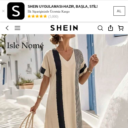
SHEIN UYGULAMASI-HAZIR, BAŞLA, STİL!
×
AL
İlk Siparişinizde Ücretsiz Kargo
(5,000)