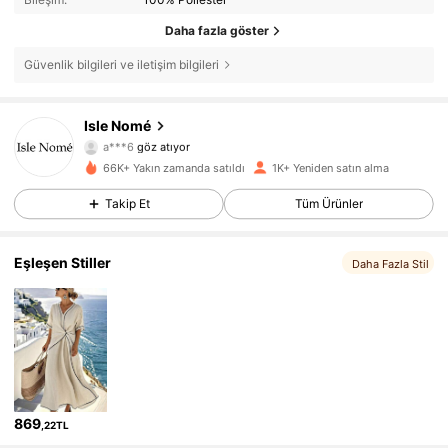
Daha fazla göster
Güvenlik bilgileri ve iletişim bilgileri
1.5K Takipçiler
4,30
Isle Nomé
a***6
göz atıyor
1.5K Takipçiler
4,30
66K+ Yakın zamanda satıldı
1K+ Yeniden satın alma
Takip Et
Tüm Ürünler
1.5K Takipçiler
4,30
Eşleşen Stiller
1.5K Takipçiler
4,30
Daha Fazla Stil
1.5K Takipçiler
4,30
1.5K Takipçiler
4,30
1.5K Takipçiler
4,30
869
,22TL