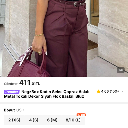
1/6
411
,01TL
Gönderen
NegzBox Kadın Seksi Çapraz Askılı
4,66
(
100+
)
Trendler
Metal Tokalı Dekor Siyah Flok Baskılı Bluz
Boyut
US
37 left
2
(XS)
4
(S)
6
(M)
8/10
(L)