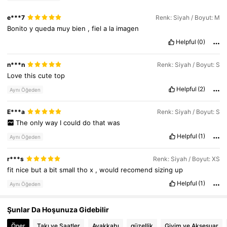
38K Takipçiler
4,76
e***7
Renk: Siyah / Boyut: M
Bonito
y
queda
muy
bien
,
fiel
a
la
imagen
Helpful
(0)
n***n
Renk: Siyah / Boyut: S
Love
this
cute
top
Helpful
(2)
Aynı Öğeden
E***a
Renk: Siyah / Boyut: S
The
only
way
I
could
do
that
was
Helpful
(1)
Aynı Öğeden
r***s
Renk: Siyah / Boyut: XS
fit
nice
but
a
bit
small
tho
x
,
would
recomend
sizing
up
Helpful
(1)
Aynı Öğeden
Şunlar Da Hoşunuza Gidebilir
Öner
Takı ve Saatler
Ayakkabı
güzellik
Giyim ve Aksesuar