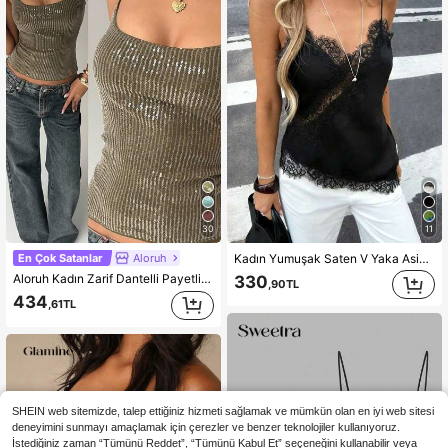
30
11
En Çok Satanlar
Aloruh
Kadın Yumuşak Saten V Yaka Asimetrik Dantel Süslemeli Etek Ucu Dar Kesim Askılı Üst, Yarı Şeffaf Kirpik Dantel Tasarımlı, Randevu Gecesi, Günlük Sokak Stili ve Rahat Atmosfer İçin Uygun, Plaj Tatili Siyah Yazlık, Şık ve Zarif
Aloruh Kadın Zarif Dantelli Payetli Askılı Üst, Slim Fit Pullover Fitilli Cami, Zeytin Yeşili Yazlık 70'ler Kulüp Gece Partisi Disko Günlük Üst
330
,90TL
434
,61TL
SHEIN web sitemizde, talep ettiğiniz hizmeti sağlamak ve mümkün olan en iyi web sitesi
deneyimini sunmayı amaçlamak için çerezler ve benzer teknolojiler kullanıyoruz.
İstediğiniz zaman “Tümünü Reddet”, “Tümünü Kabul Et” seçeneğini kullanabilir veya