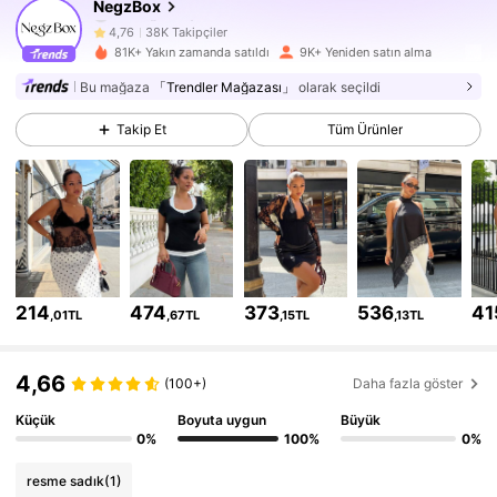
NegzBox
38K Takipçiler
4,76
81K+ Yakın zamanda satıldı
9K+ Yeniden satın alma
38K Takipçiler
4,76
Bu mağaza
「Trendler Mağazası」
olarak seçildi
Takip Et
Tüm Ürünler
38K Takipçiler
4,76
38K Takipçiler
4,76
38K Takipçiler
4,76
38K Takipçiler
4,76
214
474
373
536
41
,01TL
,67TL
,15TL
,13TL
38K Takipçiler
4,76
4,66
(100+)
Daha fazla göster
38K Takipçiler
4,76
Küçük
Boyuta uygun
Büyük
0%
100%
0%
38K Takipçiler
4,76
resme sadık
(1)