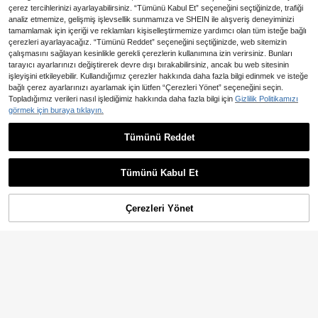
çerez tercihlerinizi ayarlayabilirsiniz. “Tümünü Kabul Et” seçeneğini seçtiğinizde, trafiği
analiz etmemize, gelişmiş işlevsellik sunmamıza ve SHEIN ile alışveriş deneyiminizi
tamamlamak için içeriği ve reklamları kişiselleştirmemize yardımcı olan tüm isteğe bağlı
çerezleri ayarlayacağız. “Tümünü Reddet” seçeneğini seçtiğinizde, web sitemizin
çalışmasını sağlayan kesinlikle gerekli çerezlerin kullanımına izin verirsiniz. Bunları
tarayıcı ayarlarınızı değiştirerek devre dışı bırakabilirsiniz, ancak bu web sitesinin
işleyişini etkileyebilir. Kullandığımız çerezler hakkında daha fazla bilgi edinmek ve isteğe
bağlı çerez ayarlarınızı ayarlamak için lütfen “Çerezleri Yönet” seçeneğini seçin.
Topladığımız verileri nasıl işlediğimiz hakkında daha fazla bilgi için
Gizlilik Politikamızı
görmek için buraya tıklayın.
9
En Çok Satanlar
Sweetra
En Çok Satanlar
Glamine
Sweetra Çok Renkli Minimalist Çok Yönlü Seksi Hot Girl Stili İnce Askılı Kadın Yazlık Yeni Kısa Atlet
NEW
Tümünü Reddet
Glamine Boncuklu Perçin Süslemeli, Plaj Tatili İçin Rahat, Sokak Giyim, Kadınlar İçin Seksi V Yaka Askılı Bluz, Düz Siyah Şık Moda Zarif Parti Parlak Yazlık Askılı Bluz
485
,10TL
625
,03TL
Tümünü Kabul Et
Çerezleri Yönet
SEPETE EKLE