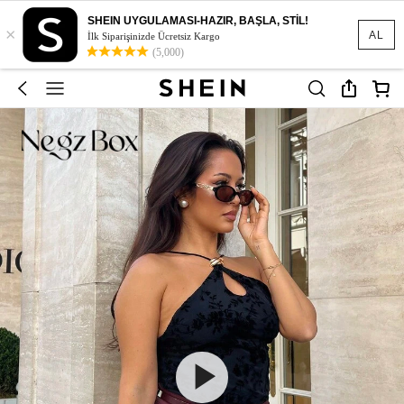
SHEIN UYGULAMASI-HAZIR, BAŞLA, STİL!
×
AL
İlk Siparişinizde Ücretsiz Kargo
(5,000)