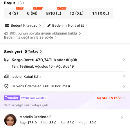
Boyut
US
9 left
23 left
27 left
4
(S)
6
(M)
8/10
(L)
12
(XL)
14
(XXL)
Bedent Kılavuzu
Bedenimi Kontrol Et
96%
bunun boyuta uygun olduğunu buldu
Bedeniniz değil mi? Bize söyle
Sevk yeri
Turkey
Kargo ücreti 470,74TL kadar düşük
Tah. Teslimat:
Ağustos 16 - Ağustos 19
İadeler Kabul Edilir
Güvenli Ödemeler · Gizlilik koruması
Trendler
SıCAK
EN İYİ 8
#Mütevazı Zarafet
Zarif sadeliğin sırları ortaya çıktı.
Modelin üzerinde:
S
Boy:
173.0
Büst:
88.0
Bel:
62.0
Kalça:
89.0