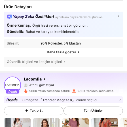
Ürün Detayları
Yapay Zeka Özellikleri
ayrıntılara dayalı olarak oluşturulan
Örme kumaş:
Örgü hissi veren, rahat bir görünüm.
Gündelik:
Rahat ve kolayca kombinlenebilir.
Bileşim:
95% Poliester, 5% Elastan
Daha fazla göster
Güvenlik bilgileri ve iletişim bilgileri
143K Takipçiler
4,84
Lacomfia
4***5
göz atıyor
143K Takipçiler
4,84
500K Yakın zamanda satıldı
280K Yeniden satın alma
143K Takipçiler
4,84
Bu mağaza
「Trendler Mağazası」
olarak seçildi
Takip Et
Tüm Ürünler
143K Takipçiler
4,84