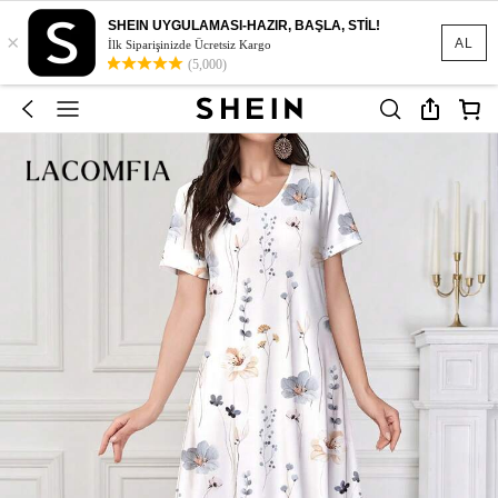
SHEIN UYGULAMASI-HAZIR, BAŞLA, STİL!
×
AL
İlk Siparişinizde Ücretsiz Kargo
(5,000)