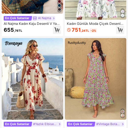
En Çok Satanlar
Al Najma
Al Najma Kadın Kaju Desenli V Yaka
Kadın Günlük Moda Çiçek Desenli
Yarasa Kollu Zarif Arap Elbisesi
V Yaka Kolsuz Elbise, Polyester Ku
751
655
,24TL
-2%
,76TL
maş, Pembe, Zarif
En Çok Satanlar
#Yazlık Elbiseler
En Çok Satanlar
#Vintage Botanik