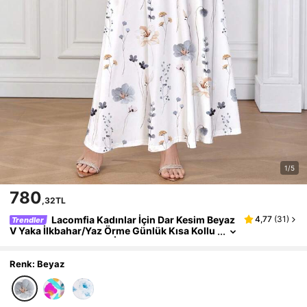
1/5
780
,32TL
Lacomfia Kadınlar İçin Dar Kesim Beyaz
4,77
(
31
)
Trendler
V Yaka İlkbahar/Yaz Örme Günlük Kısa Kollu
Elbise, Dış Giyim veya İçlik Olarak Giyilebilir,
Günlük/İş Elbisesi, Çiçek Desenli, Taze ve Şık, Ka
dınların Günlük Giyimi, Randevular, Günlük Giyi
Renk: Beyaz
m, Partiler, Tatiller, Sevgililer Günü İçin Uygun