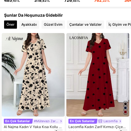
485
318
726
762
36
,10TL
,82TL
,55TL
,22TL
Şunlar Da Hoşunuza Gidebilir
Öner
Ayakkabı
Güzel Evim
Çantalar ve Valizler
İç Giyim ve P
En Çok Satanlar
#Mütevazı Zarafet
En Çok Satanlar
Lacomfia
Al Najma Kadın V Yaka Kısa Kollu Çi
Lacomfia Kadın Zarif Kırmızı Çiçekli
çek Desenli Örgü Elbise, Günlük/İş
Yazlık V Yaka Kısa Kollu Örme Elbis