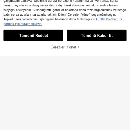
çalışmasını sağlayan kesinlikle gerekli çerezlerin kullanımına izin verirsiniz. Bunları
tarayıcı ayarlarınızı değiştirerek devre dışı bırakabilirsiniz, ancak bu web sitesinin
işleyişini etkileyebilir. Kullandığımız çerezler hakkında daha fazla bilgi edinmek ve isteğe
7
bağlı çerez ayarlarınızı ayarlamak için lütfen “Çerezleri Yönet” seçeneğini seçin.
En Çok Satanlar
#Mütevazı Zarafet
Topladığımız verileri nasıl işlediğimiz hakkında daha fazla bilgi için
Gizlilik Politikamızı
Al Najma Kadınlar için Şık V Yaka Kı
görmek için buraya tıklayın.
sa Kollu Çiçek Desenli Örme Elbise,
730
,94TL
Dış Giyim veya Katmanlı Giyim Olar
Tümünü Reddet
Tümünü Kabul Et
ak Giyilebilir, Randevular, Tatiller, G
ünlük Kullanım, Partiler, Bayramlar, İ
lkbahar/Yaz İçin İdealdir. Kadınlar İç
Çerezleri Yönet
SEPETE EKLE
in Günlük Uzun Elbise Çiçek Desenl
i Elbise Kadın Uzun Elbise Maxi Elbi
se Kadınlar İçin Maxi Elbiseler