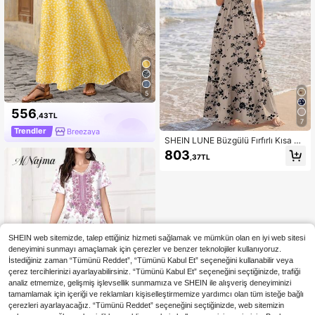
5
556
,43TL
7
Trendler
Breezaya
SHEIN LUNE Büzgülü Fırfırlı Kısa Ko
llu Büzgülü Bel İmparatorluk Uzun
803
,37TL
Uçuşan Elbise Leopar Desenli, Kadı
nlar İçin Şık Bohem Tarzı Rahat Yaz
Plaj Kıyafeti, Kadınlar İçin Gömlek E
lbiseler, Bohem Giysiler
SHEIN web sitemizde, talep ettiğiniz hizmeti sağlamak ve mümkün olan en iyi web sitesi
deneyimini sunmayı amaçlamak için çerezler ve benzer teknolojiler kullanıyoruz.
İstediğiniz zaman “Tümünü Reddet”, “Tümünü Kabul Et” seçeneğini kullanabilir veya
çerez tercihlerinizi ayarlayabilirsiniz. “Tümünü Kabul Et” seçeneğini seçtiğinizde, trafiği
analiz etmemize, gelişmiş işlevsellik sunmamıza ve SHEIN ile alışveriş deneyiminizi
tamamlamak için içeriği ve reklamları kişiselleştirmemize yardımcı olan tüm isteğe bağlı
çerezleri ayarlayacağız. “Tümünü Reddet” seçeneğini seçtiğinizde, web sitemizin