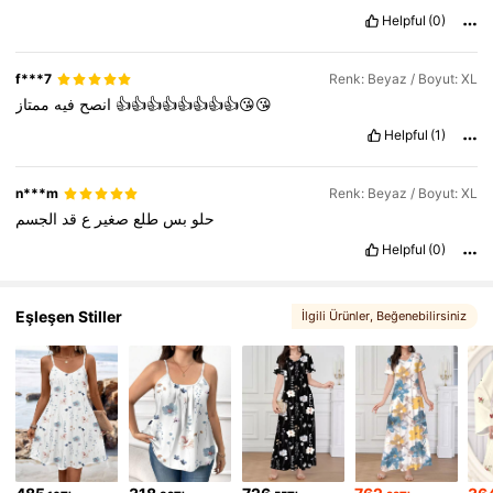
Helpful
(0)
f***7
Renk: Beyaz / Boyut: XL
فيه
انصح
ممتاز
👍👍👍👍👍👍👍👍😘😘
Helpful
(1)
n***m
Renk: Beyaz / Boyut: XL
حلو
بس
طلع
صغير
ع
قد
الجسم
Helpful
(0)
Eşleşen Stiller
İlgili Ürünler
, Beğenebilirsiniz