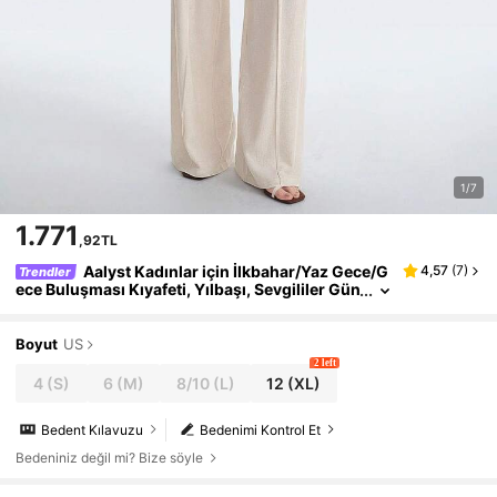
1/7
1.771
,92TL
Aalyst Kadınlar için İlkbahar/Yaz Gece/G
4,57
(
7
)
Trendler
ece Buluşması Kıyafeti, Yılbaşı, Sevgililer Gün
ü, Paskalya, Anneler Günü, Orta Doğu Düğün
Töreni, Şık Günlük İşe Gidiş Geliş Romantik Tatil K
eten Yaka Sargılı Belden Bağlamalı Kolsuz Üst + D
Boyut
US
üz Paçalı Pileli Uzun Pantolon 2 Parça Takım, Cepl
2 left
i, Kayısı, Keten Rengi
4
(S)
6
(M)
8/10
(L)
12
(XL)
Bedent Kılavuzu
Bedenimi Kontrol Et
Bedeniniz değil mi? Bize söyle