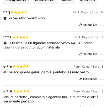
176K Takipçiler
4,78
l***j
Renk: Kayısı / Boyut: M
For
vacation
would
work
.
Helpful
(0)
f***2
Renk: Kayısı / Boyut: L
Bellissimo
Fa
un
figurone
addosso
Vesto
44
-
46
preso
L
Qualità del prodotto:
Buon
materiale
Helpful
(0)
e***o
Renk: Kayısı / Boyut: S
el
chaleco
queda
genial
pero
el
pantalon
es
muy
basto
Helpful
(2)
s***0
Renk: Kayısı / Boyut: S
Misura
perfetto
,
completo
elegantissimo
,
e
di
ottima
qualit
à
veramente
perfetto