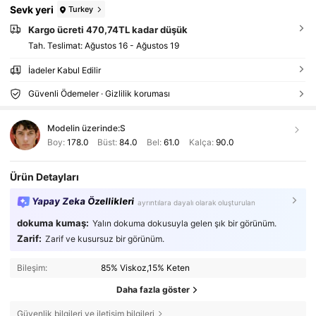
Sevk yeri
Turkey
Kargo ücreti 470,74TL kadar düşük
Tah. Teslimat:
Ağustos 16 - Ağustos 19
İadeler Kabul Edilir
Güvenli Ödemeler · Gizlilik koruması
Modelin üzerinde:
S
Boy:
178.0
Büst:
84.0
Bel:
61.0
Kalça:
90.0
Ürün Detayları
Yapay Zeka Özellikleri
ayrıntılara dayalı olarak oluşturulan
dokuma kumaş:
Yalın dokuma dokusuyla gelen şık bir görünüm.
Zarif:
Zarif ve kusursuz bir görünüm.
Bileşim:
85% Viskoz,15% Keten
Daha fazla göster
Güvenlik bilgileri ve iletişim bilgileri