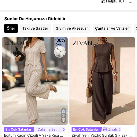
Helpful
(0)
Şunlar Da Hoşunuza Gidebilir
Öner
Takı ve Saatler
Giyim ve Aksesuar
Çantalar ve Valizler
En Çok Satanlar
#Çalışma Setleri
En Çok Satanlar
Zivah
Editum Kadın Çizgili V Yaka Kısa Ko
Zivah Yeni Yazlık Günlük Şık Eski Z