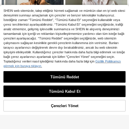
SHEIN web sitemizde, talep ettiğiniz hizmeti sağlamak ve mümkün olan en iyi web sitesi
deneyimini sunmayı amaçlamak için çerezler ve benzer teknolojiler kullanıyoruz.
İstediğiniz zaman “Tümünü Reddet”, “Tümünü Kabul Et” seçeneğini kullanabilir veya
çerez tercihlerinizi ayarlayabilirsiniz. “Tümünü Kabul Et” seçeneğini seçtiğinizde, trafiği
analiz etmemize, gelişmiş işlevsellik sunmamıza ve SHEIN ile alışveriş deneyiminizi
tamamlamak için içeriği ve reklamları kişiselleştirmemize yardımcı olan tüm isteğe bağlı
çerezleri ayarlayacağız. “Tümünü Reddet” seçeneğini seçtiğinizde, web sitemizin
çalışmasını sağlayan kesinlikle gerekli çerezlerin kullanımına izin verirsiniz. Bunları
tarayıcı ayarlarınızı değiştirerek devre dışı bırakabilirsiniz, ancak bu web sitesinin
işleyişini etkileyebilir. Kullandığımız çerezler hakkında daha fazla bilgi edinmek ve isteğe
bağlı çerez ayarlarınızı ayarlamak için lütfen “Çerezleri Yönet” seçeneğini seçin.
Topladığımız verileri nasıl işlediğimiz hakkında daha fazla bilgi için
Gizlilik Politikamızı
görmek için buraya tıklayın.
5
En Çok Satanlar
Pariaura
Pariaura Kadınlar için Şık Günlük As
Tümünü Reddet
En Çok Satanlar
Dazy SPICE
kılı Dantelli Bluz ve Etek İki Parça T
862
DAZY Kadınlar İçin Düz Renk
NEW
,09TL
akım Yazlık Yazlık Kıyafetler Yazlık
Bol Uzun Kollu Gömlek ve Geniş Pa
1.675
Kombinler Kadınlar İçin Yazlık Plaj K
,34TL
ça Pantolonlu Şık Yaz Tatil Kombini
Tümünü Kabul Et
ıyafeti Kadınlar İçin Plaj Kıyafetleri
2 Parça Set
Plaj Kıyafeti Plaj Kıyafetleri Şık Kadı
n Takımı Kadınlar İçin Günlük Takım
lar Kadınlar İçin Günlük Şık Tatil Kıy
Çerezleri Yönet
SEPETE EKLE
afetleri Kadınlar İçin Tatil Kıyafetleri
Yaz Tatili Kıyafetleri Kadınlar İçin Ta
til Kıyafetleri Plaj Tatili Kıyafetleri K
adınlar İçin Beyaz Takım Kadınlar İç
in Beyaz Takım Yeni Gelen Elbise K