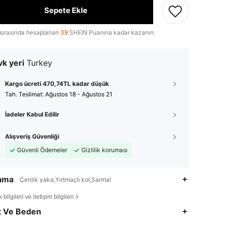
Sepete Ekle
sırasında hesaplanan
39
SHEIN Puanına kadar kazanın.
k yeri
Turkey
Kargo ücreti 470,74TL kadar düşük
Tah. Teslimat:
Ağustos 18 - Ağustos 21
İadeler Kabul Edilir
Alışveriş Güvenliği
Güvenli Ödemeler
Gizlilik koruması
lama
Çentik yaka,Yırtmaçlı kol,Sarmal
bilgileri ve iletişim bilgileri
4,66
1.4K
32K
t Ve Beden