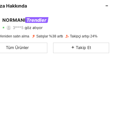
4,66
1.4K
32K
za Hakkında
4,66
1.4K
32K
NORMANI
Trendler
3***5
göz atıyor
4,66
1.4K
32K
Derecelendirme
Ürünler
Takipçiler
Yeniden satın alma
Satışlar %38 arttı
Takipçi artışı 24%
4,66
1.4K
32K
Tüm Ürünler
Takip Et
4,66
1.4K
32K
4,66
1.4K
32K
4,66
1.4K
32K
4,66
1.4K
32K
4,66
1.4K
32K