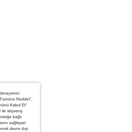
cut Şekli: Üçgen, Renk: pas kahverengi, Boyut: S
 deneyimini
 “Tümünü Reddet”,
ümünü Kabul Et”
ile alışveriş
isteğe bağlı
asını sağlayan
irerek devre dışı