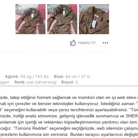
Helpful (1)
 kg / 143 lbs, Büst: 94 cm / 37 in, Bel: 72 cm / 28 in, KALÇA: 107 cm / 42 in, Vü
Ağırlık:
65 kg / 143 lbs
Büst:
94 cm / 37 in
çgen
Renk:
pas kahverengi
Boyut:
S
de, talep ettiğiniz hizmeti sağlamak ve mümkün olan en iyi web sitesi
 için çerezler ve benzer teknolojiler kullanıyoruz. İstediğiniz zaman
 seçeneğini kullanabilir veya çerez tercihlerinizi ayarlayabilirsiniz. “T
nizde, trafiği analiz etmemize, gelişmiş işlevsellik sunmamıza ve SHEIN 
mlamak için içeriği ve reklamları kişiselleştirmemize yardımcı olan tüm 
Helpful (1)
acağız. “Tümünü Reddet” seçeneğini seçtiğinizde, web sitemizin çalışm
 çerezlerin kullanımına izin verirsiniz. Bunları tarayıcı ayarlarınızı değişt