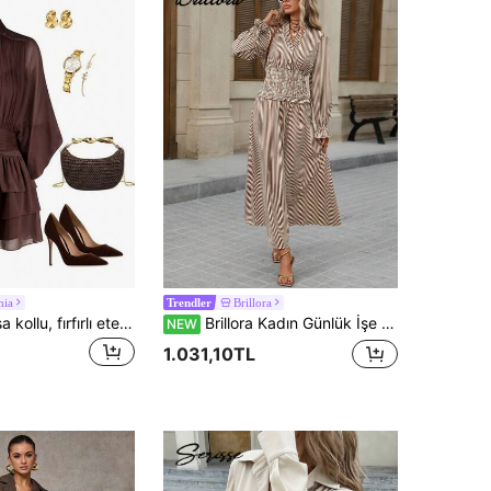
hia
Brillora
Trendler
Lavishia Yarasa kollu, fırfırlı etekli romantik elbise, buluşmalar için uygun.
Brillora Kadın Günlük İşe Gidiş Çizgili Uzun Elbise
NEW
1.031,10TL