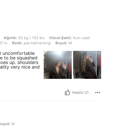
kg / 143 lbs, Vücut Şekli: Kum saati, KALÇA: 100 cm / 39 in, Bel: 68 cm / 27 in,
Ağırlık:
65 kg / 143 lbs
Vücut Şekli:
Kum saati
7 in
Renk:
pas kahverengi
Boyut:
M
ost uncomfortable
ave to be squashed
 goes up. shoulders
ality very nice and
Helpful (2)
Boyut:
M