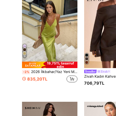
9
19,75TL tasarruf
edin
2026 İlkbahar/Yaz Yeni Moda Saten Seksi İnce Askılı Derin V Yaka Elbise, Parlak ve Büyüleyici Niş Parti Atmosferi Randevu Gecesi Elbisesi, Kadınlar İçin Zarif
Zivah
-2%
Trendler
835,20TL
706,79TL