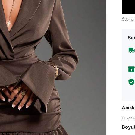
Ödeme 
Sev
Açık
Güvenlik 
Boyu