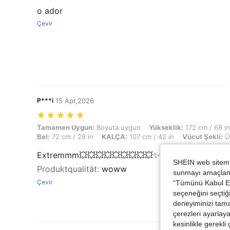
o ador
Çevir
P***i
15 Apr,2026
Tamamen Uygun: Boyuta uygun, Yükseklik: 172 cm / 68 in, Ağırlık: 65
Tamamen Uygun:
Boyuta uygun
Yükseklik:
172 cm / 68 in
Bel:
72 cm / 28 in
KALÇA:
107 cm / 42 in
Vücut Şekli:
Ü
Extremmm💥💥💥💥💥💥💥💥💥✨✨✨✨✨✨✨
SHEIN web sitemiz
Produktqualität
:
woww
sunmayı amaçlamak
Çevir
“Tümünü Kabul Et”
seçeneğini seçtiği
deneyiminizi tama
çerezleri ayarlay
kesinlikle gerekli