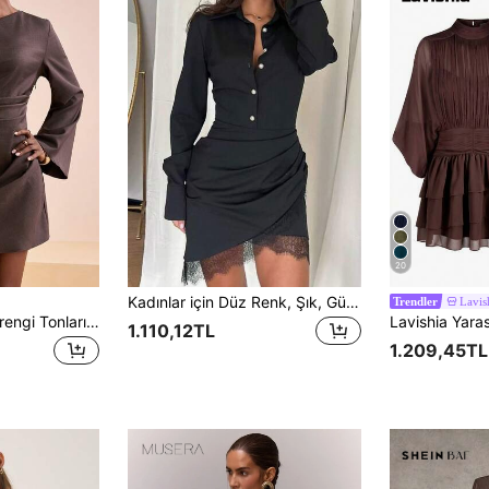
20
Kadınlar için Düz Renk, Şık, Günlük Kullanım İçin Dokuma Kumaş, Önü Düğmeli, Dantel Detaylı, Fırfırlı Bel, Gömlek Yakalı Elbise, Sonbahar ve İlkbahar Aylarında Ofis Giyimi İçin Uygun, Siyah
Lavis
Trendler
Zivah Kadın Kahverengi Tonlarında Sonbahar Şık Gece Dışarı Çıkma ve Akşam Yemeği Mini Elbise, Tek Omuzlu Volanlı Uzun Kollu Asimetrik Elbise
1.110,12TL
1.209,45TL