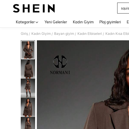
squi
Use up 
Kategoriler
Yeni Gelenler
Kadın Giyim
Plaj giyimleri
E
Giriş
Kadın Giyim
Bayan giyim
Kadın Elbiseleri
Kadın Kısa Elbi
/
/
/
/