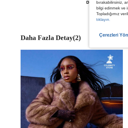
Daha Fazla Değerlen
bırakabilirsiniz, 
bilgi edinmek ve i
Topladığımız veril
tıklayın.
Çerezleri Yön
Daha Fazla Detay(2)