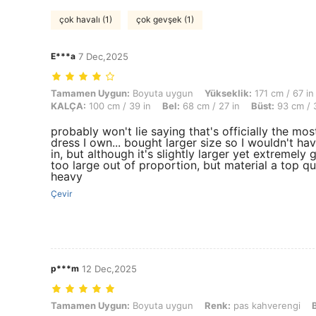
çok havalı (1)
çok gevşek (1)
E***a
7 Dec,2025
Tamamen Uygun: Boyuta uygun, Yükseklik: 171 cm / 67 in, Ağırlık: 65 
Tamamen Uygun:
Boyuta uygun
Yükseklik:
171 cm / 67 in
KALÇA:
100 cm / 39 in
Bel:
68 cm / 27 in
Büst:
93 cm / 3
probably won't lie saying that's officially the m
dress I own... bought larger size so I wouldn't h
in, but although it's slightly larger yet extremely
too large out of proportion, but material a top qu
heavy
Çevir
p***m
12 Dec,2025
Tamamen Uygun: Boyuta uygun, Renk: pas kahverengi, Boyut: M
Tamamen Uygun:
Boyuta uygun
Renk:
pas kahverengi