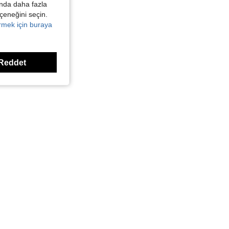
kında daha fazla
eçeneğini seçin.
örmek için buraya
Reddet