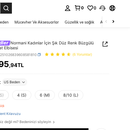
0
0
 to select.
Beden
Mücevher Ve Aksesuarlar
Güzellik ve sağlık
Ayakkabı
Ev T
dler
Normani Kadınlar İçin Şık Düz Renk Büzgülü
t Elbisesi
z251026839608581810
(6 Yorumlar)
895
,94TL
ICE AND AVAILABILITY
t
US Beden
S)
4 (S)
6 (M)
8/10 (L)
aldı
ent Kılavuzu
iz değil mi? Bedeninizi söyleyin