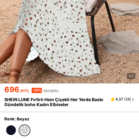
1/7
696
-25%
,91TL
927,39TL
SHEIN LUNE Fırfırlı Hem Çiçekli Her Yerde Baskı
4,57
(
28
)
Gündelik boho Kadın Elbiseler
Renk: Beyaz