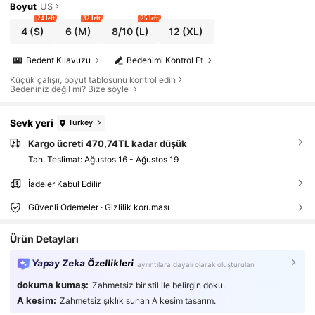
Boyut
US
24 left
32 left
25 left
4
(S)
6
(M)
8/10
(L)
12
(XL)
Bedent Kılavuzu
Bedenimi Kontrol Et
Küçük çalışır, boyut tablosunu kontrol edin
Bedeniniz değil mi? Bize söyle
Sevk yeri
Turkey
Kargo ücreti 470,74TL kadar düşük
Tah. Teslimat:
Ağustos 16 - Ağustos 19
İadeler Kabul Edilir
Güvenli Ödemeler · Gizlilik koruması
Ürün Detayları
Yapay Zeka Özellikleri
ayrıntılara dayalı olarak oluşturulan
dokuma kumaş:
Zahmetsiz bir stil ile belirgin doku.
A kesim:
Zahmetsiz şıklık sunan A kesim tasarım.