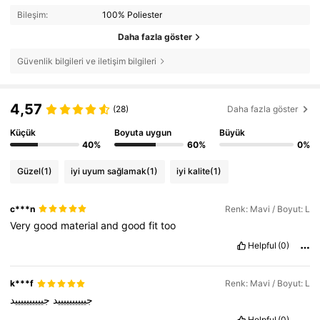
Bileşim:
100% Poliester
Daha fazla göster
Güvenlik bilgileri ve iletişim bilgileri
4,57
(28)
Daha fazla göster
Küçük
Boyuta uygun
Büyük
40%
60%
0%
Güzel
(1)
iyi uyum sağlamak
(1)
iyi kalite
(1)
c***n
Renk: Mavi / Boyut: L
Very
good
material
and
good
fit
too
Helpful
(0)
k***f
Renk: Mavi / Boyut: L
جييييييييييد
جييييييييييد
Helpful
(0)