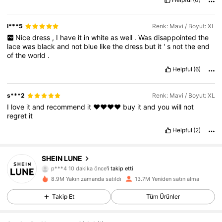
l***5
Renk: Mavi / Boyut: XL
Nice
dress
,
I
have
it
in
white
as
well
.
Was
disappointed
the
lace
was
black
and
not
blue
like
the
dress
but
it
'
s
not
the
end
of
the
world
.
Helpful
(6)
s***2
Renk: Mavi / Boyut: XL
I
love
it
and
recommend
it
❤️❤️❤️❤️
buy
it
and
you
will
not
regret
it
Helpful
(2)
1M Takipçiler
4,85
SHEIN LUNE
p***4
10 dakika önce
'i takip etti
8.9M Yakın zamanda satıldı
13.7M Yeniden satın alma
1M Takipçiler
4,85
Takip Et
Tüm Ürünler
1M Takipçiler
4,85