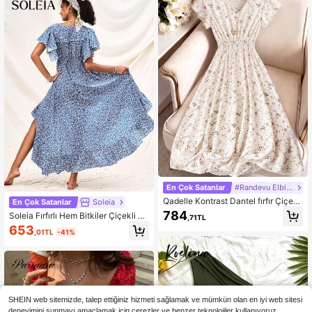
1M Takipçiler
4,85
1M Takipçiler
4,85
En Çok Satanlar
#Randevu Elbisesi
Qadelle Kontrast Dantel fırfır Çiçekli
En Çok Satanlar
Soleia
boho Kadın Elbiseler
784
Soleia Fırfırlı Hem Bitkiler Çiçekli H
,71TL
er Yerde Baskı boho Kadın Elbiseler
653
,01TL
-41%
SHEIN web sitemizde, talep ettiğiniz hizmeti sağlamak ve mümkün olan en iyi web sitesi
deneyimini sunmayı amaçlamak için çerezler ve benzer teknolojiler kullanıyoruz.