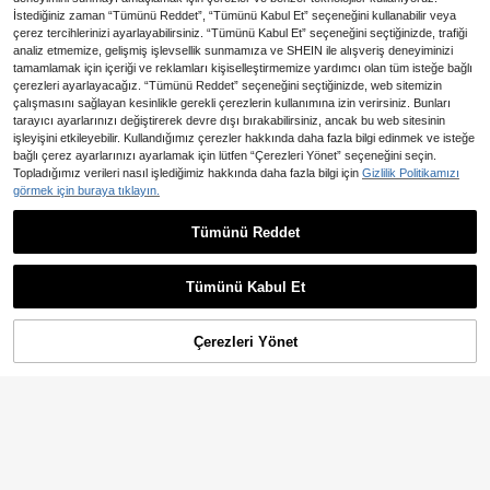
İstediğiniz zaman “Tümünü Reddet”, “Tümünü Kabul Et” seçeneğini kullanabilir veya
çerez tercihlerinizi ayarlayabilirsiniz. “Tümünü Kabul Et” seçeneğini seçtiğinizde, trafiği
analiz etmemize, gelişmiş işlevsellik sunmamıza ve SHEIN ile alışveriş deneyiminizi
tamamlamak için içeriği ve reklamları kişiselleştirmemize yardımcı olan tüm isteğe bağlı
çerezleri ayarlayacağız. “Tümünü Reddet” seçeneğini seçtiğinizde, web sitemizin
çalışmasını sağlayan kesinlikle gerekli çerezlerin kullanımına izin verirsiniz. Bunları
tarayıcı ayarlarınızı değiştirerek devre dışı bırakabilirsiniz, ancak bu web sitesinin
işleyişini etkileyebilir. Kullandığımız çerezler hakkında daha fazla bilgi edinmek ve isteğe
bağlı çerez ayarlarınızı ayarlamak için lütfen “Çerezleri Yönet” seçeneğini seçin.
Topladığımız verileri nasıl işlediğimiz hakkında daha fazla bilgi için
Gizlilik Politikamızı
görmek için buraya tıklayın.
5
Roelina Kadın Yazlık Çiçek De
NEW
senli Egzotik Tatil Stili Zarif Seksi A
606
Tümünü Reddet
En Çok Satanlar
Pariaura
,92TL
simetrik Omuzlu Kolsuz Dar Elbise,
Pariaura Kare Yaka, Bağlamalı Bel,
Tatil Elbisesi, Kadın Zarif Elbise
Kabarık Kollu, Vintage Kırmızı Uzun
937
,82TL
Elbise, Zayıflatıcı, Zarif, Günlük Elbi
Tümünü Kabul Et
se
Çerezleri Yönet
SEPETE EKLE
%25% İNDİRİM!