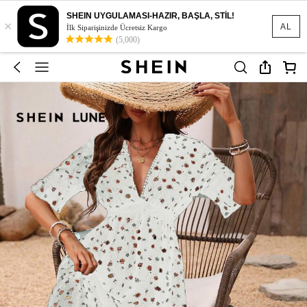
SHEIN UYGULAMASI-HAZIR, BAŞLA, STİL!
×
AL
İlk Siparişinizde Ücretsiz Kargo
(5,000)