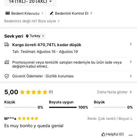
14
(1XL)
-
20
(4XL)
Bedent Kılavuzu
Bedenimi Kontrol Et
Bedeniniz değil mi? Bize söyle
Sevk yeri
Turkey
Kargo ücreti 470,74TL kadar düşük
Tah. Teslimat:
Ağustos 16 - Ağustos 19
Promosyonel veya temizlik satışları nedeniyle bu ürün iade veya
değişim kabul etmez.
Güvenli Ödemeler · Gizlilik koruması
5,00
(1)
Daha fazla göster
Küçük
Boyuta uygun
Büyük
0%
100%
0%
M***a
Renk: Çok renkli / Boyut: L
Es
muy
bonito
y
queda
genial
Helpful
(0)