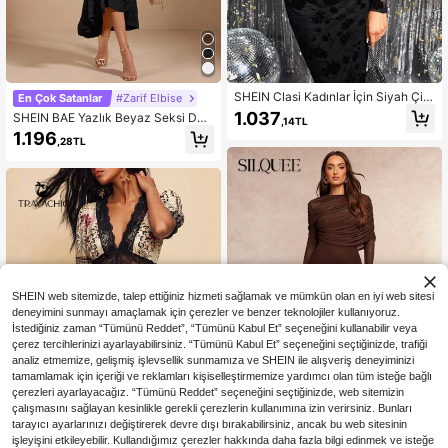
SHEIN Clasi Kadınlar İçin Siyah Çiç
En Çok Satanlar
#Zarif Elbise
ekli Floklu Midi Elbise, Sonbahar/Kı
1.037
SHEIN BAE Yazlık Beyaz Seksi Dok
,14TL
ş Siyah Elbise Uzun Kollu Yılbaşı Ge
ulu Jakarlı Omuzları Açık Maksi Elbi
1.196
cesi Kıyafeti Parti Kadın Kıyafetleri
,28TL
se, Sırtı Boş ve Zarif Balık Kuyruğu
Balıkçı Yaka Yılbaşı Kadın Kıyafeti
Etek Ucu, Toplantılar, Okul Sezonu
Balıkçı Yaka Uzun Kollu
Elbiseleri, Düğün Ziyafetleri, Koktey
l Partileri, Nedime Elbiseleri, Tatil M
aksi Elbiseleri, Korse Elbiseler, Kadı
nlar İçin Yazlık Kıyafetler/İlkbahar G
iysileri/Sevgililer Günü Kıyafeti/Kar
naval/Plaj Tatil Kıyafetleri İçin Şık v
e Uygun
SHEIN web sitemizde, talep ettiğiniz hizmeti sağlamak ve mümkün olan en iyi web sitesi
deneyimini sunmayı amaçlamak için çerezler ve benzer teknolojiler kullanıyoruz.
İstediğiniz zaman “Tümünü Reddet”, “Tümünü Kabul Et” seçeneğini kullanabilir veya
çerez tercihlerinizi ayarlayabilirsiniz. “Tümünü Kabul Et” seçeneğini seçtiğinizde, trafiği
analiz etmemize, gelişmiş işlevsellik sunmamıza ve SHEIN ile alışveriş deneyiminizi
tamamlamak için içeriği ve reklamları kişiselleştirmemize yardımcı olan tüm isteğe bağlı
çerezleri ayarlayacağız. “Tümünü Reddet” seçeneğini seçtiğinizde, web sitemizin
çalışmasını sağlayan kesinlikle gerekli çerezlerin kullanımına izin verirsiniz. Bunları
9
tarayıcı ayarlarınızı değiştirerek devre dışı bırakabilirsiniz, ancak bu web sitesinin
işleyişini etkileyebilir. Kullandığımız çerezler hakkında daha fazla bilgi edinmek ve isteğe
13