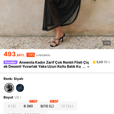
1/13
493
-72%
,88TL
1.757,65TL
Anewsta Kadın Zarif Çok Renkli Fileli Çiç
5,00
(
1
)
Trendler
ek Desenli Yuvarlak Yaka Uzun Kollu Balık Ku
yruğu Etekli Dar Kesim Elbise, Zarif ve Şık, Haf
if ve Yumuşak, Günlük Kullanım, Tatil ve Plaj Etkin
likleri İçin Uygundur
Renk: Siyah
Boyut
US
27 left
21 left
4
(S)
6
(M)
8/10
(L)
12
(XL)