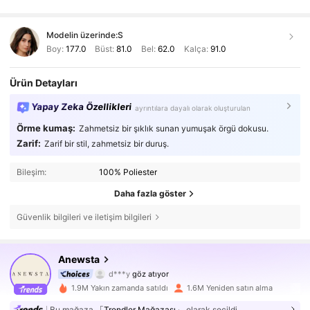
Modelin üzerinde:
S
Boy:
177.0
Büst:
81.0
Bel:
62.0
Kalça:
91.0
Ürün Detayları
Yapay Zeka Özellikleri
ayrıntılara dayalı olarak oluşturulan
Örme kumaş:
Zahmetsiz bir şıklık sunan yumuşak örgü dokusu.
Zarif:
Zarif bir stil, zahmetsiz bir duruş.
Bileşim:
100% Poliester
Daha fazla göster
Güvenlik bilgileri ve iletişim bilgileri
4M Takipçiler
4,85
Anewsta
d***y
göz atıyor
4M Takipçiler
4,85
1.9M Yakın zamanda satıldı
1.6M Yeniden satın alma
Bu mağaza
「Trendler Mağazası」
olarak seçildi