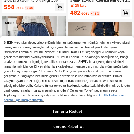
GlowEve Kadın Kalp Nakışlı Cepli G
SHEIN EZwear Kadınlar İçin Günlük
ünlük Kot Şort
Kot Şort, Yaz İçin Uygun
29 kaldı
558
,08TL
-33%
462
,60TL
-48%
SHEIN web sitemizde, talep ettiğiniz hizmeti sağlamak ve mümkün olan en iyi web sitesi
deneyimini sunmayı amaçlamak için çerezler ve benzer teknolojiler kullanıyoruz.
İstediğiniz zaman “Tümünü Reddet”, “Tümünü Kabul Et” seçeneğini kullanabilir veya
çerez tercihlerinizi ayarlayabilirsiniz. “Tümünü Kabul Et” seçeneğini seçtiğinizde, trafiği
analiz etmemize, gelişmiş işlevsellik sunmamıza ve SHEIN ile alışveriş deneyiminizi
tamamlamak için içeriği ve reklamları kişiselleştirmemize yardımcı olan tüm isteğe bağlı
çerezleri ayarlayacağız. “Tümünü Reddet” seçeneğini seçtiğinizde, web sitemizin
çalışmasını sağlayan kesinlikle gerekli çerezlerin kullanımına izin verirsiniz. Bunları
tarayıcı ayarlarınızı değiştirerek devre dışı bırakabilirsiniz, ancak bu web sitesinin
işleyişini etkileyebilir. Kullandığımız çerezler hakkında daha fazla bilgi edinmek ve isteğe
bağlı çerez ayarlarınızı ayarlamak için lütfen “Çerezleri Yönet” seçeneğini seçin.
Topladığımız verileri nasıl işlediğimiz hakkında daha fazla bilgi için
Gizlilik Politikamızı
görmek için buraya tıklayın.
SHEIN Clasi Kadın Günlük Den
NEW
im Etek, Elastik Bel ve Cep Tasarıml
980
Tümünü Reddet
En Çok Satanlar
AiiRZ
,62TL
ı
AiiRZ Yüksek Bel Geniş Paça
NEW
Koyu Yıkama Jean, Altın Düğmeli P
1.344
,44TL
-30%
at ve Kavisli Dikiş Detaylı, Sonbaha
Tümünü Kabul Et
r Kış Etkinlikleri İçin Uygun