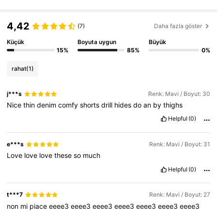
613K Takipçiler
4,78
4,42
(7)
Daha fazla göster
613K Takipçiler
4,78
Küçük
Boyuta uygun
Büyük
15%
85%
0%
613K Takipçiler
4,78
rahat
(1)
613K Takipçiler
4,78
j***s
Renk: Mavi / Boyut: 30
Nice
thin
denim
comfy
shorts
drill
hides
do
an
by
thighs
Helpful
(0)
e***s
Renk: Mavi / Boyut: 31
Love
love
love
these
so
much
Helpful
(0)
t***7
Renk: Mavi / Boyut: 27
non
mi
piace
eeee3
eeee3
eeee3
eeee3
eeee3
eeee3
eeee3