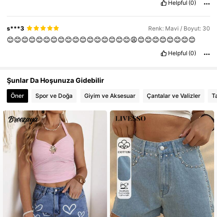
Helpful
(0)
s***3
Renk: Mavi / Boyut: 30
😊😊😊😊😊😊😊😊😊😊😊😊😊😊😊😊😊😩😊😊😊😊😊😊😊😊
Helpful
(0)
Şunlar Da Hoşunuza Gidebilir
Öner
Spor ve Doğa
Giyim ve Aksesuar
Çantalar ve Valizler
T