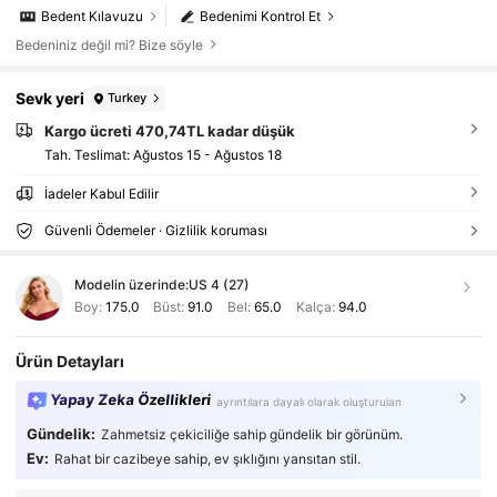
Bedent Kılavuzu
Bedenimi Kontrol Et
Bedeniniz değil mi? Bize söyle
Sevk yeri
Turkey
Kargo ücreti 470,74TL kadar düşük
Tah. Teslimat:
Ağustos 15 - Ağustos 18
İadeler Kabul Edilir
Güvenli Ödemeler · Gizlilik koruması
Modelin üzerinde:
US 4 (27)
Boy:
175.0
Büst:
91.0
Bel:
65.0
Kalça:
94.0
Ürün Detayları
Yapay Zeka Özellikleri
ayrıntılara dayalı olarak oluşturulan
Gündelik:
Zahmetsiz çekiciliğe sahip gündelik bir görünüm.
Ev:
Rahat bir cazibeye sahip, ev şıklığını yansıtan stil.