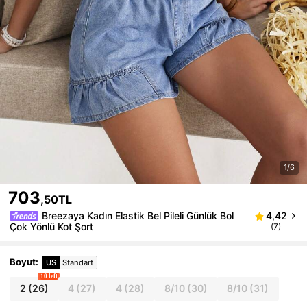
1/6
703
,50TL
Breezaya Kadın Elastik Bel Pileli Günlük Bol
4,42
Çok Yönlü Kot Şort
(7)
Boyut
:
US
Standart
10 left
2
(26)
4
(27)
4
(28)
8/10
(30)
8/10
(31)