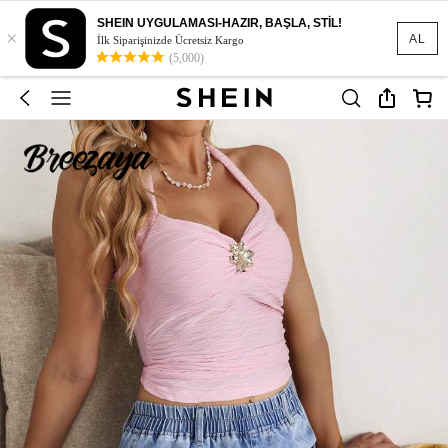
SHEIN UYGULAMASI-HAZIR, BAŞLA, STİL!
×
AL
İlk Siparişinizde Ücretsiz Kargo
(5,000)