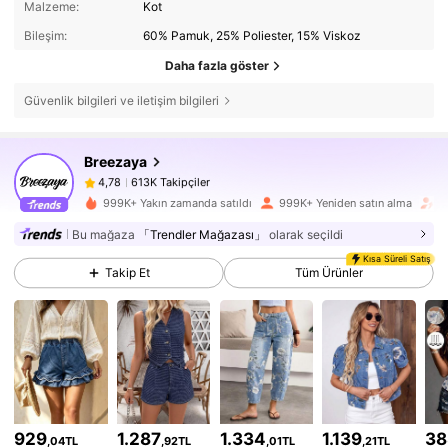
Malzeme:
Kot
Bileşim:
60% Pamuk, 25% Poliester, 15% Viskoz
Daha fazla göster
Güvenlik bilgileri ve iletişim bilgileri
613K Takipçiler
4,78
Breezaya
613K Takipçiler
4,78
999K+ Yakın zamanda satıldı
999K+ Yeniden satın alma
T
613K Takipçiler
4,78
Bu mağaza
「Trendler Mağazası」
olarak seçildi
Kısa Süreli Satış
Takip Et
Tüm Ürünler
613K Takipçiler
4,78
613K Takipçiler
4,78
613K Takipçiler
4,78
613K Takipçiler
4,78
929
1.287
1.334
1.139
38
,04TL
,92TL
,01TL
,21TL