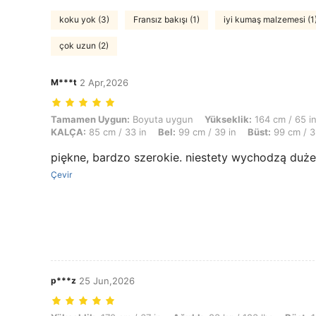
koku yok (3)
Fransız bakışı (1)
iyi kumaş malzemesi (1
çok uzun (2)
M***t
2 Apr,2026
Tamamen Uygun: Boyuta uygun, Yükseklik: 164 cm / 65 in, Ağırlık: 64 
Tamamen Uygun:
Boyuta uygun
Yükseklik:
164 cm / 65 i
KALÇA:
85 cm / 33 in
Bel:
99 cm / 39 in
Büst:
99 cm / 3
piękne, bardzo szerokie. niestety wychodzą duże
Çevir
p***z
25 Jun,2026