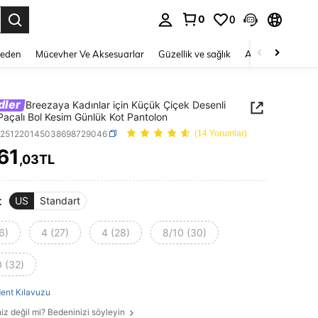
0
0
 to select.
Beden
Mücevher Ve Aksesuarlar
Güzellik ve sağlık
Ayakkabı
Ev T
dler
Breezaya Kadınlar için Küçük Çiçek Desenli
Paçalı Bol Kesim Günlük Kot Pantolon
z251220145038698729046
(14 Yorumlar)
61
,03TL
ICE AND AVAILABILITY
t
US
Standart
6)
4 (27)
4 (28)
8/10 (30)
0 (32)
ent Kılavuzu
iz değil mi? Bedeninizi söyleyin