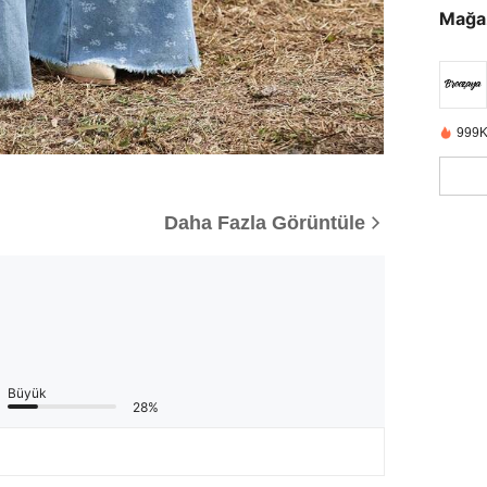
Mağa
999K
Daha Fazla Görüntüle
Büyük
28%