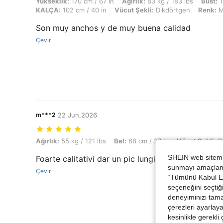
Yükseklik: 170 cm / 67 in, Ağırlık: 83 kg / 183 lbs, Büst: 103 cm / 4
Yükseklik:
170 cm / 67 in
Ağırlık:
83 kg / 183 lbs
Büst:
1
KALÇA:
102 cm / 40 in
Vücut Şekli:
Dikdörtgen
Renk:
M
Son muy anchos y de muy buena calidad
Çevir
m***2
22 Jun,2026
Ağırlık: 55 kg / 121 lbs, Bel: 68 cm / 27 in, Vücut Şekli: Dikdörtgen, 
Ağırlık:
55 kg / 121 lbs
Bel:
68 cm / 27 in
Vücut Şekli:
D
SHEIN web sitemiz
Foarte calitativi dar un pic lungi recomand.
sunmayı amaçlamak
Çevir
“Tümünü Kabul Et”
seçeneğini seçtiği
deneyiminizi tama
çerezleri ayarlay
kesinlikle gerekli