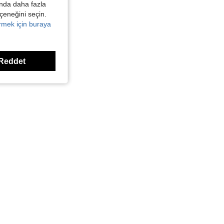
kında daha fazla
eçeneğini seçin.
örmek için buraya
Reddet