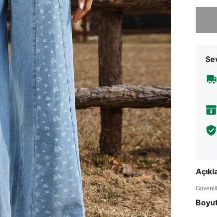
Üzgünüm
Sev
Açık
Güvenlik 
Boyu