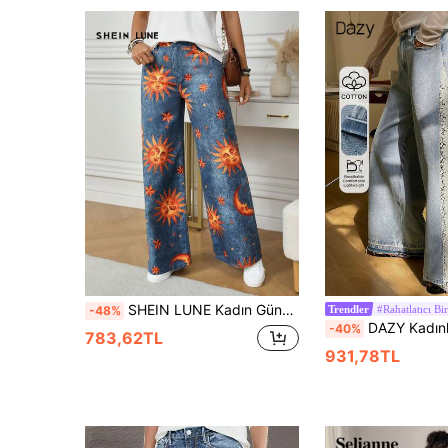
SHEIN LUNE Kadın Güneş Yüzü Baskılı Cepli Geniş Paça Bol Günlük Kot Pantolon
#Rahatlatıcı B
-48%
Trendler
DAZY Kadınlar için Patchwork Renk Bloklu Çiçek Detaylı Bo
-40%
783,62TL
931,78TL