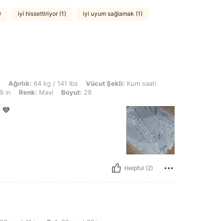
)
iyi hissettiriyor (1)
iyi uyum sağlamak (1)
kg / 141 lbs, Vücut Şekli: Kum saati, KALÇA: 85 cm / 33 in, Bel: 99 cm / 39 in, B
n
Ağırlık:
64 kg / 141 lbs
Vücut Şekli:
Kum saati
9 in
Renk:
Mavi
Boyut:
28
 💙
Helpful (2)