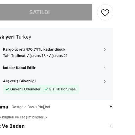
, ürün tükendi.
SATILDI
k yeri
Turkey
Kargo ücreti 470,74TL kadar düşük
Tah. Teslimat:
Ağustos 18 - Ağustos 21
İadeler Kabul Edilir
Alışveriş Güvenliği
Güvenli Ödemeler
Gizlilik koruması
lama
Rastgele Baskı,Plaj,bol
bilgileri ve iletişim bilgileri
4,78
11K
619K
t Ve Beden