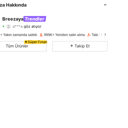
4,78
11K
619K
za Hakkında
4,78
11K
619K
Breezaya
Trendler
a***a
göz atıyor
4,78
11K
619K
Derecelendirme
Ürünler
Takipçiler
+ Yakın zamanda satıldı
999K+ Yeniden satın alma
Takipçi artışı 18%
4,78
11K
619K
Süper Fırsat
Tüm Ürünler
Takip Et
4,78
11K
619K
4,78
11K
619K
4,78
11K
619K
4,78
11K
619K
4,78
11K
619K