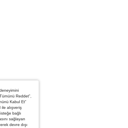
i, Boyut: 32
 deneyimini
 “Tümünü Reddet”,
ümünü Kabul Et”
ile alışveriş
isteğe bağlı
asını sağlayan
irerek devre dışı