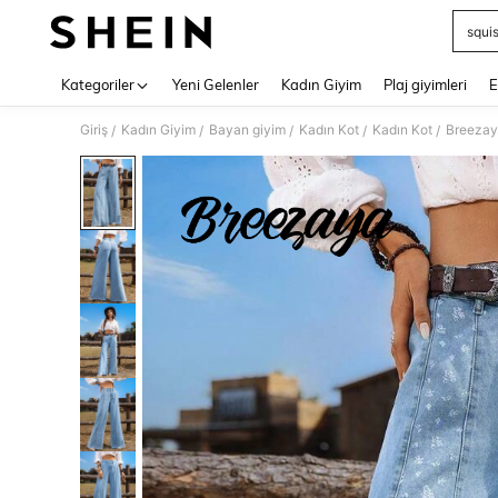
squi
Use up 
Kategoriler
Yeni Gelenler
Kadın Giyim
Plaj giyimleri
E
Giriş
Kadın Giyim
Bayan giyim
Kadın Kot
Kadın Kot
Breezaya
/
/
/
/
/