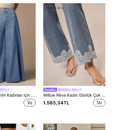
MINA
Willow Rêve
Trendler
COSMINA Denim Kadınlar için Günlük Geniş Paçalı Kot Pantolon, Şık, Mavi Bayan Kot Pantolon, Tek Sıra Düğmeli Tasarım, Rahat Kesim Kot Pantolon, Modaya Uygun, Sokak Fotoğrafçılığı İçin İdeal
Willow Rêve Kadın Günlük Çok Amaçlı Seyahat Kot Pantolonu, Cepli ve Dantel Yama Detaylı
1.585,34TL