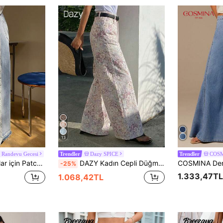
13
ir Randevu Gecesi
Dazy SPICE
COS
Trendler
Trendler
l Paçalı Kot Pantolon, Günlük Yaz Tatil Kot Pantolonu
DAZY Kadın Cepli Düğmeli Tam Baskılı Günlük Çok Amaçlı Seyahat İçin Geniş Paça Denim Jean Pantolon Yazlık
-25%
1.333,47TL
1.068,42TL