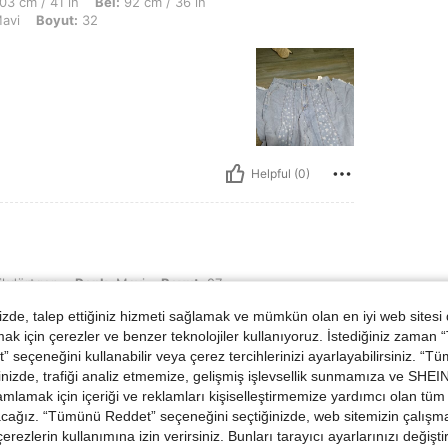
1 in, Bel: 92 cm / 36 in, KALÇA: 102 cm / 40 in, Vücut Şekli: Dikdörtgen, Renk: Mav
03 cm / 41 in
Bel:
92 cm / 36 in
avi
Boyut:
32
Helpful (0)
Renk: Mavi, Boyut: 27
ikdörtgen
Renk:
Mavi
Boyut:
27
de, talep ettiğiniz hizmeti sağlamak ve mümkün olan en iyi web sitesi
 için çerezler ve benzer teknolojiler kullanıyoruz. İstediğiniz zaman
 seçeneğini kullanabilir veya çerez tercihlerinizi ayarlayabilirsiniz. “T
nizde, trafiği analiz etmemize, gelişmiş işlevsellik sunmamıza ve SHEIN 
mlamak için içeriği ve reklamları kişiselleştirmemize yardımcı olan tüm 
acağız. “Tümünü Reddet” seçeneğini seçtiğinizde, web sitemizin çalışm
 çerezlerin kullanımına izin verirsiniz. Bunları tarayıcı ayarlarınızı değişt
Helpful (0)