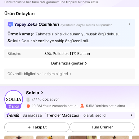
Canlı renklerle her türlü tatil görünümüne tropikal bir hava katın.
Ürün Detayları
Yapay Zeka Özellikleri
ayrıntılara dayalı olarak oluşturulan
Örme kumaş:
Zahmetsiz bir şıklık sunan yumuşak örgü dokusu.
Seksi:
Cesur bir cazibeye sahip özgüvenli stil.
Bileşim:
89% Poliester, 11% Elastan
Daha fazla göster
Güvenlik bilgileri ve iletişim bilgileri
2.4M Takipçiler
4,82
Soleia
c***0
göz atıyor
2.4M Takipçiler
4,82
10.3M Yakın zamanda satıldı
5.5M Yeniden satın alma
2.4M Takipçiler
4,82
Bu mağaza
「Trendler Mağazası」
olarak seçildi
Takip Et
Tüm Ürünler
2.4M Takipçiler
4,82