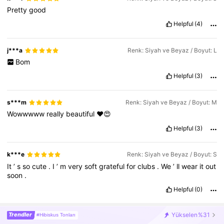
Pretty
good
Helpful
(4)
j***a
Renk: Siyah ve Beyaz / Boyut: L
Bom
Helpful
(3)
s***m
Renk: Siyah ve Beyaz / Boyut: M
Wowwwww
really
beautiful
❤️😍
Helpful
(3)
k***e
Renk: Siyah ve Beyaz / Boyut: S
It
’
s
so
cute
.
I
’
m
very
soft
grateful
for
clubs
.
We
’
ll
wear
it
out
soon
.
Helpful
(0)
Trendler
Yükselen
%31
#Hibiskus Tonları