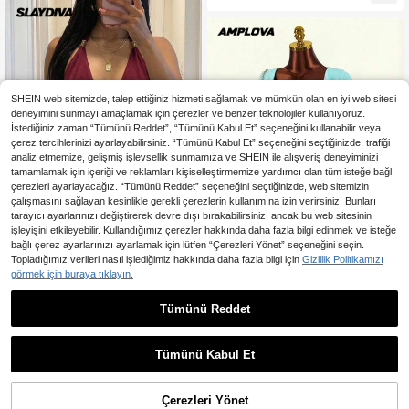
SHEIN web sitemizde, talep ettiğiniz hizmeti sağlamak ve mümkün olan en iyi web sitesi
deneyimini sunmayı amaçlamak için çerezler ve benzer teknolojiler kullanıyoruz.
İstediğiniz zaman “Tümünü Reddet”, “Tümünü Kabul Et” seçeneğini kullanabilir veya
çerez tercihlerinizi ayarlayabilirsiniz. “Tümünü Kabul Et” seçeneğini seçtiğinizde, trafiği
analiz etmemize, gelişmiş işlevsellik sunmamıza ve SHEIN ile alışveriş deneyiminizi
tamamlamak için içeriği ve reklamları kişiselleştirmemize yardımcı olan tüm isteğe bağlı
çerezleri ayarlayacağız. “Tümünü Reddet” seçeneğini seçtiğinizde, web sitemizin
çalışmasını sağlayan kesinlikle gerekli çerezlerin kullanımına izin verirsiniz. Bunları
tarayıcı ayarlarınızı değiştirerek devre dışı bırakabilirsiniz, ancak bu web sitesinin
işleyişini etkileyebilir. Kullandığımız çerezler hakkında daha fazla bilgi edinmek ve isteğe
bağlı çerez ayarlarınızı ayarlamak için lütfen “Çerezleri Yönet” seçeneğini seçin.
Topladığımız verileri nasıl işlediğimiz hakkında daha fazla bilgi için
Gizlilik Politikamızı
En Çok Satanlar
#Sahne Işıklarının Altına Adım Atın
görmek için buraya tıklayın.
Slaydiva Kolye Askısı Metal Süslem
En Çok Satanlar
Amplova
689
eli Geniş Kesimli Dar Kesimli Kırmızı
,23TL
Tümünü Reddet
Amplova Kadınlar için Düz Renk Mi
Kısa Pantolon, Sırt ve Göğüs Bölges
nimalist Kısa Kollu Tulum
12 kaldı
i Açıkta, Yaz Yeni Stili, Seksi Parti,
394
Doğum Günü Ziyafeti, Yaz Partisi Kı
,00TL
-44%
yafeti, Y2K Kız Stili, Sevgililer Günü
Tümünü Kabul Et
Müzik Festivali, Popüler Stil, Kadın
Tek Parça Pantolon -E
Çerezleri Yönet
SEPETE EKLE