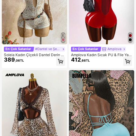
En Çok Satanlar
#Dantel ve Şeffaf Modeller
En Çok Satanlar
Amplova
Soleia Kadın Çiçekli Dantel Derin V
Amplova Kadın Sıcak PU & File Yam
389
412
Yaka Seksi Askılı Tulum
a Sokak Stili Tulum
,06TL
,66TL