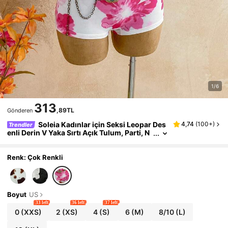
1/6
313
,89TL
Gönderen
Soleia Kadınlar için Seksi Leopar Des
4,74
(
100+
)
Trendler
enli Derin V Yaka Sırtı Açık Tulum, Parti, N
oel, Randevu Gecesi, Gece Kulübü, Plaj, G
emi Turu, Öğleden Sonra Çayı, Bohem Tarzı, T
atil İçin Şık Bodysuit
Renk: Çok Renkli
Boyut
US
33 left
36 left
37 left
0
(XXS)
2
(XS)
4
(S)
6
(M)
8/10
(L)