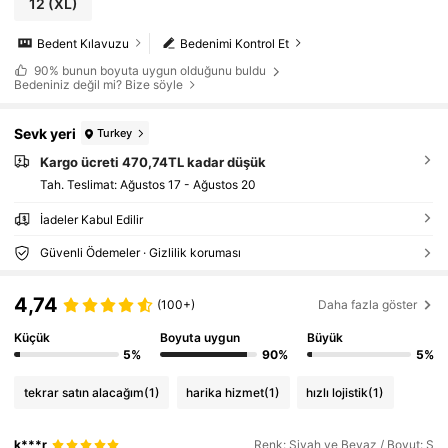
12
(XL)
Bedent Kılavuzu
Bedenimi Kontrol Et
90%
bunun boyuta uygun olduğunu buldu
Bedeniniz değil mi? Bize söyle
Sevk yeri
Turkey
Kargo ücreti 470,74TL kadar düşük
Tah. Teslimat:
Ağustos 17 - Ağustos 20
İadeler Kabul Edilir
Güvenli Ödemeler · Gizlilik koruması
4,74
(100+)
Daha fazla göster
Küçük
Boyuta uygun
Büyük
5%
90%
5%
tekrar satın alacağım
(1)
harika hizmet
(1)
hızlı lojistik
(1)
k***r
Renk: Siyah ve Beyaz / Boyut: S