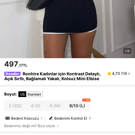
1/6
497
,17TL
Ronhire Kadınlar için Kontrast Detaylı,
4,73
(
19
)
Trendler
Açık Sırtlı, Bağlamalı Yakalı, Kolsuz Mini Elbise
Boyut
:
US
Standart
1 left
2
(XS)
4
(S)
6
(M)
8/10
(L)
Bedent Kılavuzu
Bedenimi Kontrol Et
Bedeniniz değil mi? Bize söyle