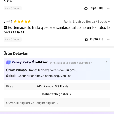
Niice
Helpful
(0)
Aynı Öğeden
c***4
Renk: Siyah ve Beyaz / Boyut: M
Es
demasiado
lindo
quede
encantada
tal
como
en
las
fotos
lo
ped
í
talla
M
Helpful
(2)
Aynı Öğeden
Ürün Detayları
Yapay Zeka Özellikleri
ayrıntılara dayalı olarak oluşturulan
Örme kumaş:
Rahat bir hava veren dokulu örgü.
Seksi:
Cesur bir cazibeye sahip özgüvenli stil.
Bileşim:
94% Pamuk, 6% Elastan
Daha fazla göster
Güvenlik bilgileri ve iletişim bilgileri