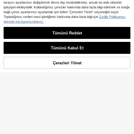
tarayıcı ayarlarınızı değiştirerek devre dışı bırakabilirsiniz, ancak bu web sitesinin
işleyişini etkileyebilir. Kullandığımız çerezler hakkında daha fazla bilgi edinmek ve isteğe
bağlı çerez ayarlarınızı ayarlamak için lütfen “Çerezleri Yönet” seçeneğini seçin.
Topladığımız verileri nasıl işlediğimiz hakkında daha fazla bilgi için
Gizlilik Politikamızı
görmek için buraya tıklayın.
En Çok Satanlar
SHEIN BAE
SHEIN BAE Kadın Kayısı Rengi Dant
Tümünü Reddet
En Çok Satanlar
Opulessa
705
elli Kolsuz Büzgülü Tulum, Dantelli
,69TL
Opulessa Kadın Seksi Randev
NEW
Tulum
763
u Gecesi Güneş Ay Yıldız Desenli B
,31TL
oyundan Bağlamalı Elbise
Tümünü Kabul Et
Çerezleri Yönet
SEPETE EKLE