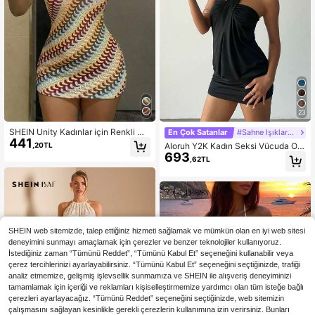
23
SHEIN Unity Kadınlar için Renkli Çi
En Çok Satanlar
#Sahne Işıklarının Altına Adım Atın
441
zgili Tatil Tarzı Asimetrik Omuzlu Vü
,20TL
Aloruh Y2K Kadın Seksi Vücuda Otu
cuda Oturan Mini Elbise
693
ran Askılı Mini Elbise Metal Tokalı D
,62TL
ekor, Siyah, Cesaretli ve Açıklayıcı,
Rave Kıyafetleri Festivali,Kadınlar İ
çin Yazlık Elbiseler
SHEIN web sitemizde, talep ettiğiniz hizmeti sağlamak ve mümkün olan en iyi web sitesi
deneyimini sunmayı amaçlamak için çerezler ve benzer teknolojiler kullanıyoruz.
İstediğiniz zaman “Tümünü Reddet”, “Tümünü Kabul Et” seçeneğini kullanabilir veya
çerez tercihlerinizi ayarlayabilirsiniz. “Tümünü Kabul Et” seçeneğini seçtiğinizde, trafiği
analiz etmemize, gelişmiş işlevsellik sunmamıza ve SHEIN ile alışveriş deneyiminizi
tamamlamak için içeriği ve reklamları kişiselleştirmemize yardımcı olan tüm isteğe bağlı
çerezleri ayarlayacağız. “Tümünü Reddet” seçeneğini seçtiğinizde, web sitemizin
çalışmasını sağlayan kesinlikle gerekli çerezlerin kullanımına izin verirsiniz. Bunları