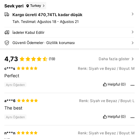
Sevk yeri
Turkey
Kargo ücreti 470,74TL kadar düşük
Tah. Teslimat:
Ağustos 18 - Ağustos 21
İadeler Kabul Edilir
Güvenli Ödemeler · Gizlilik koruması
4,73
(19)
Daha fazla göster
c***s
Renk: Siyah ve Beyaz / Boyut: M
Perfect
Helpful
(0)
Aynı Öğeden
a***6
Renk: Siyah ve Beyaz / Boyut: L
The
best
Helpful
(0)
Aynı Öğeden
n***n
Renk: Siyah ve Beyaz / Boyut: M