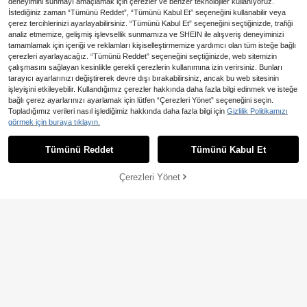
deneyimini sunmayı amaçlamak için çerezler ve benzer teknolojiler kullanıyoruz.
İstediğiniz zaman “Tümünü Reddet”, “Tümünü Kabul Et” seçeneğini kullanabilir veya
çerez tercihlerinizi ayarlayabilirsiniz. “Tümünü Kabul Et” seçeneğini seçtiğinizde, trafiği
analiz etmemize, gelişmiş işlevsellik sunmamıza ve SHEIN ile alışveriş deneyiminizi
tamamlamak için içeriği ve reklamları kişiselleştirmemize yardımcı olan tüm isteğe bağlı
çerezleri ayarlayacağız. “Tümünü Reddet” seçeneğini seçtiğinizde, web sitemizin
çalışmasını sağlayan kesinlikle gerekli çerezlerin kullanımına izin verirsiniz. Bunları
tarayıcı ayarlarınızı değiştirerek devre dışı bırakabilirsiniz, ancak bu web sitesinin
işleyişini etkileyebilir. Kullandığımız çerezler hakkında daha fazla bilgi edinmek ve isteğe
bağlı çerez ayarlarınızı ayarlamak için lütfen “Çerezleri Yönet” seçeneğini seçin.
11
Topladığımız verileri nasıl işlediğimiz hakkında daha fazla bilgi için
Gizlilik Politikamızı
SHEIN Unity İlkbahar/Yaz/Sonbahar
Roelina Kadın Puantiye Desen
görmek için buraya tıklayın.
NEW
Rahat Çizgili Belden Bağlayan Uzu
li Asimetrik Omuzlu Kolsuz Bağlama
554
330
,24TL
,90TL
n Kollu Gömlek, Uzun Kollu Üstler
Detaylı ve Büzgülü Bel Tişört Üst
Tümünü Reddet
Tümünü Kabul Et
Çerezleri Yönet
SEPETE EKLE