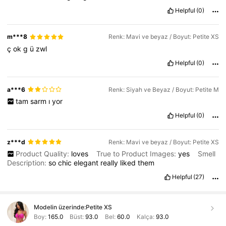
Helpful
(0)
m***8
Renk: Mavi ve beyaz / Boyut: Petite XS
ç
ok
g
ü
zwl
Helpful
(0)
a***6
Renk: Siyah ve Beyaz / Boyut: Petite M
tam
sarm
ı
yor
Helpful
(0)
z***d
Renk: Mavi ve beyaz / Boyut: Petite XS
Product Quality:
loves
True to Product Images:
yes
Smell
Description:
so
chic
elegant
really
liked
them
Helpful
(27)
Modelin üzerinde:
Petite XS
Boy:
165.0
Büst:
93.0
Bel:
60.0
Kalça:
93.0