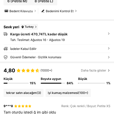
6
(Petite M)
8
(Petite L)
Bedent Kılavuzu
Bedenimi Kontrol Et
Sevk yeri
Turkey
Kargo ücreti 470,74TL kadar düşük
Tah. Teslimat:
Ağustos 16 - Ağustos 19
İadeler Kabul Edilir
Güvenli Ödemeler · Gizlilik koruması
4,80
(1000+)
Daha fazla göster
Küçük
Boyuta uygun
Büyük
15%
84%
1%
tekrar satın alacağım
(3)
iyi kumaş malzemesi
(100+)
9***8
Renk: Çok renkli / Boyut: Petite XS
Tam
oturdu
istedi
ğ
im
gibi
oldu