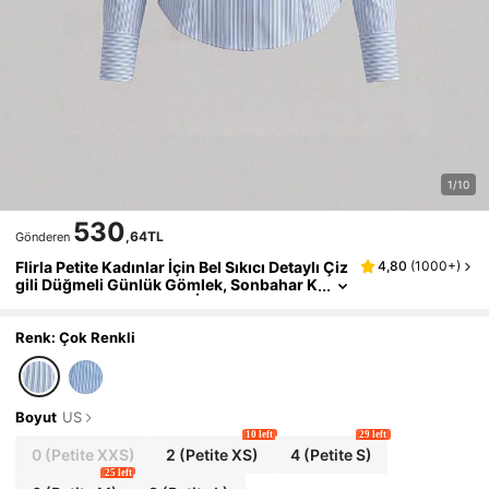
1/10
530
,64TL
Gönderen
Flirla Petite Kadınlar İçin Bel Sıkıcı Detaylı Çiz
4,80
(
1000+
)
gili Düğmeli Günlük Gömlek, Sonbahar K
umaşı, Minyon Kadınlar İçin
Renk: Çok Renkli
Boyut
US
10 left
29 left
0
(Petite XXS)
2
(Petite XS)
4
(Petite S)
25 left