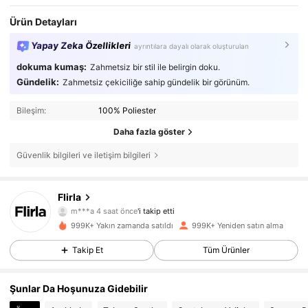
Ürün Detayları
Yapay Zeka Özellikleri
ayrıntılara dayalı olarak oluşturulan
dokuma kumaş:
Zahmetsiz bir stil ile belirgin doku.
Gündelik:
Zahmetsiz çekiciliğe sahip gündelik bir görünüm.
Bileşim:
100% Poliester
Daha fazla göster
Güvenlik bilgileri ve iletişim bilgileri
659K Takipçiler
4,85
Flirla
m***a
4 saat önce
'i takip etti
m***0
göz atıyor
659K Takipçiler
4,85
999K+ Yakın zamanda satıldı
999K+ Yeniden satın alma
Takip Et
Tüm Ürünler
659K Takipçiler
4,85
Şunlar Da Hoşunuza Gidebilir
659K Takipçiler
4,85