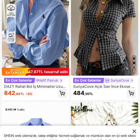
33
37,87TL tasarruf edin
12
En Çok Satanlar
#Hafif Pamuk
En Çok Satanlar
SuriyaCove
DAZY Rahat Bol İş Minimalist Uzun
SuriyaCove Açık Sarı İnce Ekose Ya
Kollu Kadın Bluzları
kalı Kısa Kollu Gömlek
842
484
,88TL
-4%
,55TL
SHEIN web sitemizde, talep ettiğiniz hizmeti sağlamak ve mümkün olan en iyi web sitesi