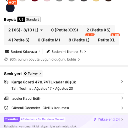
Boyut
:
US
Standart
2
(XS)
-
8/10
(L)
0
(Petite XXS)
2
(Petite XS)
33 left
13 left
4
(Petite S)
6
(Petite M)
8
(Petite L)
Petite XL
Bedent Kılavuzu
Bedenimi Kontrol Et
93%
bunun boyuta uygun olduğunu buldu
Sevk yeri
Turkey
Kargo ücreti 470,74TL kadar düşük
Tah. Teslimat:
Ağustos 17 - Ağustos 20
İadeler Kabul Edilir
Güvenli Ödemeler · Gizlilik koruması
Trendler
Yükselen
%24
#Rahatlatıcı Bir Randevu Gecesi
Rahatlatıcı ve romantik bir akşam için zahmetsiz şıklık.