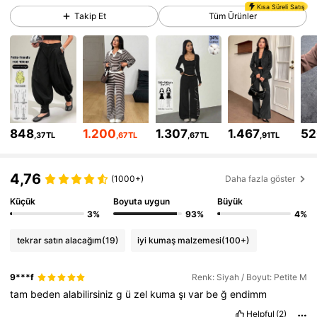
Kısa Süreli Satış
Takip Et
Tüm Ürünler
2.3M Takipçiler
4,83
2.3M Takipçiler
4,83
2.3M Takipçiler
4,83
2.3M Takipçiler
4,83
848
1.200
1.307
1.467
52
,37TL
,67TL
,67TL
,91TL
2.3M Takipçiler
4,83
4,76
(1000+)
Daha fazla göster
2.3M Takipçiler
Küçük
Boyuta uygun
Büyük
4,83
3%
93%
4%
2.3M Takipçiler
4,83
tekrar satın alacağım
(19)
iyi kumaş malzemesi
(100+)
2.3M Takipçiler
4,83
9***f
Renk: Siyah / Boyut: Petite M
tam
beden
alabilirsiniz
g
ü
zel
kuma
şı
var
be
ğ
endimm
Helpful
(2)