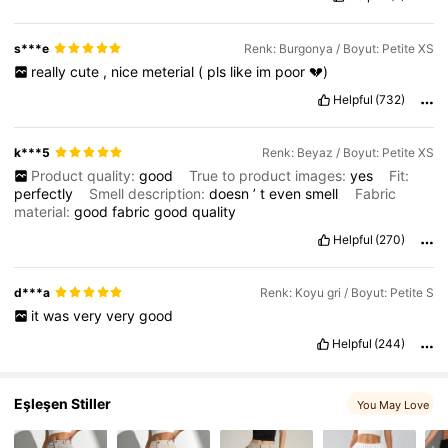
s***e
Renk: Burgonya / Boyut: Petite XS
really
cute
,
nice
meterial
(
pls
like
im
poor
💔)
Helpful
(732)
k***5
Renk: Beyaz / Boyut: Petite XS
Product quality:
good
True to product images:
yes
Fit:
perfectly
Smell description:
doesn
’
t
even
smell
Fabric
material:
good
fabric
good
quality
Helpful
(270)
d***a
Renk: Koyu gri / Boyut: Petite S
it
was
very
very
good
Helpful
(244)
Eşleşen Stiller
You May Love