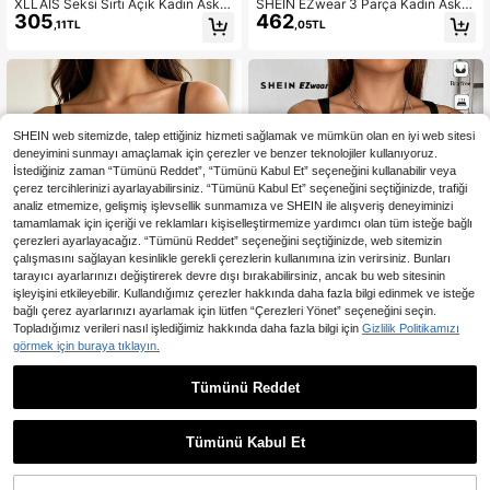
XLLAIS Seksi Sırtı Açık Kadın Askılı
SHEIN EZwear 3 Parça Kadın Askılı
305
462
Üst, Esnek Günlük İnce Askılı Bluz,
Bluz, Vücuda Oturan ve Seksi, Yaz İ
,11TL
,05TL
Yaz Tatili Siyah, Vacationcore
çin Uygun, Okula Dönüş İçin 3'lü Si
yah Askılı Bluz Seti
SHEIN web sitemizde, talep ettiğiniz hizmeti sağlamak ve mümkün olan en iyi web sitesi
deneyimini sunmayı amaçlamak için çerezler ve benzer teknolojiler kullanıyoruz.
İstediğiniz zaman “Tümünü Reddet”, “Tümünü Kabul Et” seçeneğini kullanabilir veya
çerez tercihlerinizi ayarlayabilirsiniz. “Tümünü Kabul Et” seçeneğini seçtiğinizde, trafiği
analiz etmemize, gelişmiş işlevsellik sunmamıza ve SHEIN ile alışveriş deneyiminizi
tamamlamak için içeriği ve reklamları kişiselleştirmemize yardımcı olan tüm isteğe bağlı
çerezleri ayarlayacağız. “Tümünü Reddet” seçeneğini seçtiğinizde, web sitemizin
çalışmasını sağlayan kesinlikle gerekli çerezlerin kullanımına izin verirsiniz. Bunları
tarayıcı ayarlarınızı değiştirerek devre dışı bırakabilirsiniz, ancak bu web sitesinin
işleyişini etkileyebilir. Kullandığımız çerezler hakkında daha fazla bilgi edinmek ve isteğe
bağlı çerez ayarlarınızı ayarlamak için lütfen “Çerezleri Yönet” seçeneğini seçin.
Topladığımız verileri nasıl işlediğimiz hakkında daha fazla bilgi için
Gizlilik Politikamızı
görmek için buraya tıklayın.
13
SHEIN EZwear Kadınlar için Düz Re
Tümünü Reddet
En Çok Satanlar
ONEZUO
301
nk, Günlük Kullanıma Uygun, Çok Y
,81TL
Siyah Ağır Süslemeli Çok Renkli De
önlü Askılı Bluz
944
ğerli Taş ve Strass Balık Kılçığı Askıl
,95TL
-8%
ı Crop Top, Parti Performans Sokak
Tümünü Kabul Et
Stili Vücut Şekillendirici Günlük Bral
et