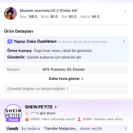
Modelin üzerinde:
US 2 (Petite XS)
Boy:
168.0
Büst:
90.0
Bel:
60.0
Kalça:
94.0
Ürün Detayları
Yapay Zeka Özellikleri
ayrıntılara dayalı olarak oluşturulan
Örme kumaş:
Örgü hissi veren, rahat bir görünüm.
Gündelik:
Günlük kullanım için rahat bir stil.
Bileşim:
94% Poliester, 6% Elastan
Daha fazla göster
Güvenlik bilgileri ve iletişim bilgileri
2.3M Takipçiler
4,83
SHEIN PETITE
i***8
göz atıyor
2.3M Takipçiler
4,83
999K+ Yakın zamanda satıldı
999K+ Yeniden satın alma
2.3M Takipçiler
4,83
Bu mağaza
「Trendler Mağazası」
olarak seçildi