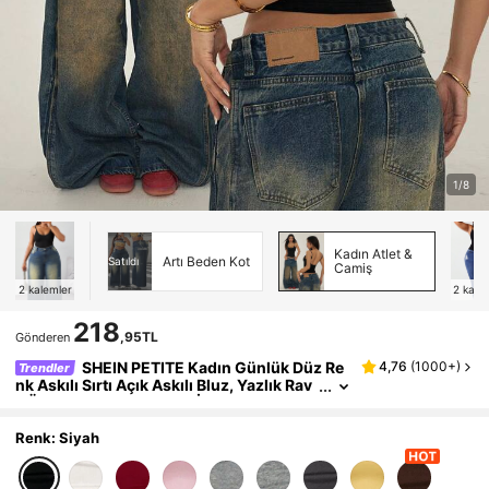
1/8
Kadın Atlet &
Artı Beden Kot
Satıldı
Camiş
2
kalemler
2
kale
218
,95TL
Gönderen
SHEIN PETITE Kadın Günlük Düz Re
4,76
(
1000+
)
Trendler
nk Askılı Sırtı Açık Askılı Bluz, Yazlık Rav
e Üstü, Minyon Kadınlar İçin
Renk: Siyah