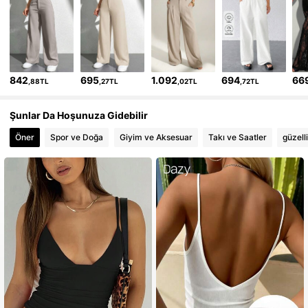
842
695
1.092
694
66
,88TL
,27TL
,02TL
,72TL
Şunlar Da Hoşunuza Gidebilir
Öner
Spor ve Doğa
Giyim ve Aksesuar
Takı ve Saatler
güzell