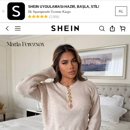
SHEIN UYGULAMASI-HAZIR, BAŞLA, STİL!
×
AL
İlk Siparişinizde Ücretsiz Kargo
(5,000)