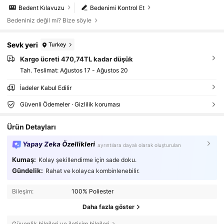
Bedent Kılavuzu
Bedenimi Kontrol Et
Bedeniniz değil mi? Bize söyle
Sevk yeri
Turkey
Kargo ücreti 470,74TL kadar düşük
Tah. Teslimat:
Ağustos 17 - Ağustos 20
İadeler Kabul Edilir
Güvenli Ödemeler · Gizlilik koruması
Ürün Detayları
Yapay Zeka Özellikleri
ayrıntılara dayalı olarak oluşturulan
Kumaş:
Kolay şekillendirme için sade doku.
Gündelik:
Rahat ve kolayca kombinlenebilir.
Bileşim:
100% Poliester
Daha fazla göster
Güvenlik bilgileri ve iletişim bilgileri