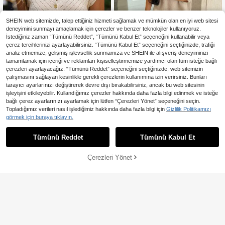
SHEIN web sitemizde, talep ettiğiniz hizmeti sağlamak ve mümkün olan en iyi web sitesi
deneyimini sunmayı amaçlamak için çerezler ve benzer teknolojiler kullanıyoruz.
İstediğiniz zaman “Tümünü Reddet”, “Tümünü Kabul Et” seçeneğini kullanabilir veya
çerez tercihlerinizi ayarlayabilirsiniz. “Tümünü Kabul Et” seçeneğini seçtiğinizde, trafiği
analiz etmemize, gelişmiş işlevsellik sunmamıza ve SHEIN ile alışveriş deneyiminizi
tamamlamak için içeriği ve reklamları kişiselleştirmemize yardımcı olan tüm isteğe bağlı
çerezleri ayarlayacağız. “Tümünü Reddet” seçeneğini seçtiğinizde, web sitemizin
çalışmasını sağlayan kesinlikle gerekli çerezlerin kullanımına izin verirsiniz. Bunları
5
tarayıcı ayarlarınızı değiştirerek devre dışı bırakabilirsiniz, ancak bu web sitesinin
işleyişini etkileyebilir. Kullandığımız çerezler hakkında daha fazla bilgi edinmek ve isteğe
En Çok Satanlar
Balvessa
bağlı çerez ayarlarınızı ayarlamak için lütfen “Çerezleri Yönet” seçeneğini seçin.
Balvessa Kadın Düz Renk Tek Sıralı
Kadın Dökümlü Minimalist Bol
NEW
Topladığımız verileri nasıl işlediğimiz hakkında daha fazla bilgi için
Gizlilik Politikamızı
Düğmeli Günlük Çok Yönlü Hırka
Günlük Düz Renk Örme Kısa Kollu
29 kaldı
674
görmek için buraya tıklayın.
,96TL
Üst
809
,41TL
-14%
Tümünü Reddet
Tümünü Kabul Et
Çerezleri Yönet
SEPETE EKLE