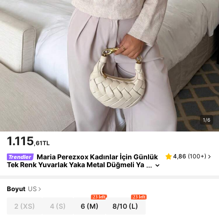
1/6
1.115
,61TL
Maria Perezxox Kadınlar İçin Günlük
4,86
(
100+
)
Trendler
Tek Renk Yuvarlak Yaka Metal Düğmeli Ya
rım Katlı Uzun Kollu Kazak, Sonbahar/Kış,
Havaalanı ve Günlük Giyim, Yeni Yıl, Noel İçin
Şık
Boyut
US
23 left
23 left
2
(XS)
4
(S)
6
(M)
8/10
(L)