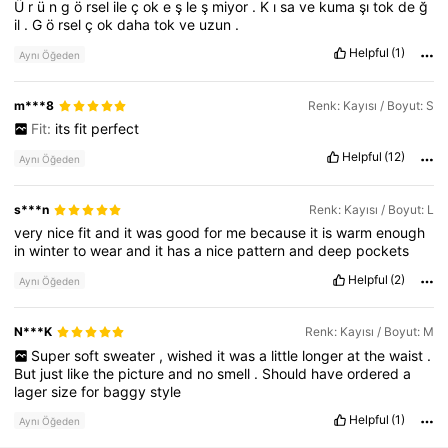
Ü
r
ü
n
g
ö
rsel
ile
ç
ok
e
ş
le
ş
miyor
.
K
ı
sa
ve
kuma
şı
tok
de
ğ
il
.
G
ö
rsel
ç
ok
daha
tok
ve
uzun
.
18K Takipçiler
4,74
Helpful
(1)
Aynı Öğeden
18K Takipçiler
4,74
m***8
Renk: Kayısı / Boyut: S
Fit:
its
fit
perfect
Helpful
(12)
Aynı Öğeden
s***n
Renk: Kayısı / Boyut: L
very
nice
fit
and
it
was
good
for
me
because
it
is
warm
enough
in
winter
to
wear
and
it
has
a
nice
pattern
and
deep
pockets
Helpful
(2)
Aynı Öğeden
N***K
Renk: Kayısı / Boyut: M
Super
soft
sweater
,
wished
it
was
a
little
longer
at
the
waist
.
But
just
like
the
picture
and
no
smell
.
Should
have
ordered
a
lager
size
for
baggy
style
Helpful
(1)
Aynı Öğeden