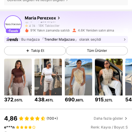
18K Takipçiler
4,74
Maria Perezxox
18K Takipçiler
4,74
91K Yakın zamanda satıldı
4.6K Yeniden satın alma
18K Takipçiler
4,74
Bu mağaza
「Trendler Mağazası」
olarak seçildi
Takip Et
Tüm Ürünler
18K Takipçiler
4,74
18K Takipçiler
4,74
18K Takipçiler
4,74
18K Takipçiler
4,74
372
438
690
915
5
,05TL
,45TL
,88TL
,32TL
18K Takipçiler
4,74
4,86
(100+)
Daha fazla göster
e***n
Renk: Kayısı / Boyut: S
18K Takipçiler
4,74