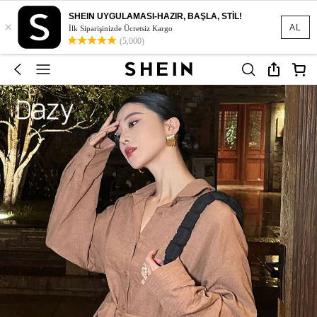
SHEIN UYGULAMASI-HAZIR, BAŞLA, STİL!
×
AL
İlk Siparişinizde Ücretsiz Kargo
(5,000)