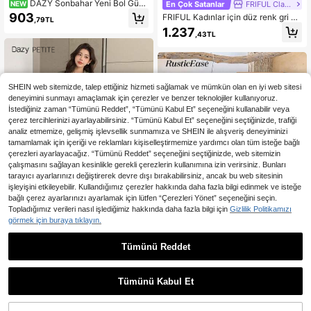
DAZY Sonbahar Yeni Bol Günl
En Çok Satanlar
FRIFUL Classic
NEW
ük Çan Kollu Bağlamalı Bel Üst ve Y
903
FRIFUL Kadınlar için düz renk gri üs
,79TL
üksek Bel Geniş Paça Uzun Pantol
t, belden büzgülü ve düz paçalı pan
1.237
on Kadın 2 Parça Takım
,43TL
tolon, dar kesim iki parçalı takım, ilk
bahar ve yaz aylarında kadınlar için
ev giyim takımı olarak uygundur.
SHEIN web sitemizde, talep ettiğiniz hizmeti sağlamak ve mümkün olan en iyi web sitesi
deneyimini sunmayı amaçlamak için çerezler ve benzer teknolojiler kullanıyoruz.
İstediğiniz zaman “Tümünü Reddet”, “Tümünü Kabul Et” seçeneğini kullanabilir veya
çerez tercihlerinizi ayarlayabilirsiniz. “Tümünü Kabul Et” seçeneğini seçtiğinizde, trafiği
analiz etmemize, gelişmiş işlevsellik sunmamıza ve SHEIN ile alışveriş deneyiminizi
tamamlamak için içeriği ve reklamları kişiselleştirmemize yardımcı olan tüm isteğe bağlı
çerezleri ayarlayacağız. “Tümünü Reddet” seçeneğini seçtiğinizde, web sitemizin
çalışmasını sağlayan kesinlikle gerekli çerezlerin kullanımına izin verirsiniz. Bunları
tarayıcı ayarlarınızı değiştirerek devre dışı bırakabilirsiniz, ancak bu web sitesinin
işleyişini etkileyebilir. Kullandığımız çerezler hakkında daha fazla bilgi edinmek ve isteğe
bağlı çerez ayarlarınızı ayarlamak için lütfen “Çerezleri Yönet” seçeneğini seçin.
Topladığımız verileri nasıl işlediğimiz hakkında daha fazla bilgi için
Gizlilik Politikamızı
görmek için buraya tıklayın.
13
Tümünü Reddet
En Çok Satanlar
Dazy
DAZY Kadın Günlük İşe Gidiş
Rusticease Kadın Leopar Dese
NEW
NEW
Düz Renk Gömlek ve Etek 2 Parça
nli Uzun Kollu Tek Düğmeli Gömlek
1.359
1.207
,81TL
,25TL
Takım
ve Geniş Paça Pantolon Günlük 2 P
Tümünü Kabul Et
arça Takım