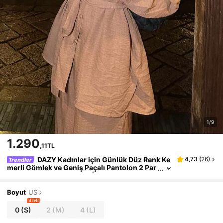
1/9
1.290
,11TL
DAZY Kadınlar için Günlük Düz Renk Ke
4,73
(
26
)
Trendler
merli Gömlek ve Geniş Paçalı Pantolon 2 Par
ça Takım, Bahar Kadınlar İçin Ev Giyim Takım
ları
Boyut
US
4 left
0
(S)
2
(M)
4
(L)