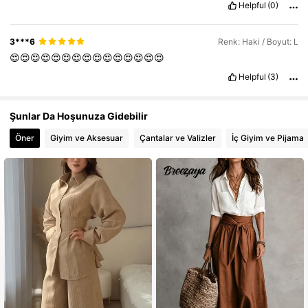
Helpful
(0)
3***6
Renk: Haki / Boyut: L
😍😍😍😍😍😍😍😍😍😍😍😍😍😍😍
Helpful
(3)
Şunlar Da Hoşunuza Gidebilir
Öner
Giyim ve Aksesuar
Çantalar ve Valizler
İç Giyim ve Pijama