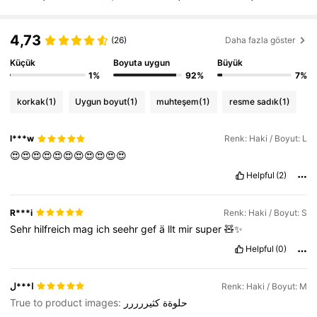
6.6M Takipçiler
4,86
4,73
6.6M Takipçiler
4,86
(26)
Daha fazla göster
Küçük
Boyuta uygun
Büyük
6.6M Takipçiler
4,86
1%
92%
7%
korkak
(1)
Uygun boyut
(1)
muhteşem
(1)
resme sadık
(1)
6.6M Takipçiler
4,86
l***w
Renk: Haki / Boyut: L
6.6M Takipçiler
4,86
😍😍😍😍😍😍😍😍😍😍😍
Helpful
(2)
R***i
Renk: Haki / Boyut: S
Sehr
hilfreich
mag
ich
seehr
gef
ä
llt
mir
super
🧸✨
Helpful
(0)
ا***ل
Renk: Haki / Boyut: M
True to product images:
كثيررررر
حلوةة