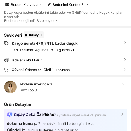
Bedent Kılavuzu
Bedenimi Kontrol Et
Dazy Asya beden ölçülerini takip eder ve SHEIN'den daha küçük kalıplar
a sahiptir
Bedeniniz değil mi? Bize söyle
Sevk yeri
Turkey
Kargo ücreti 470,74TL kadar düşük
Tah. Teslimat:
Ağustos 18 - Ağustos 21
İadeler Kabul Edilir
Güvenli Ödemeler · Gizlilik koruması
Modelin üzerinde:
S
Boy:
166.0
Ürün Detayları
Yapay Zeka Özellikleri
ayrıntılara dayalı olarak oluşturulan
dokuma kumaş:
Zahmetsiz bir stil ile belirgin doku.
Gündelik:
Günlük kullanım için rahat bir stil.