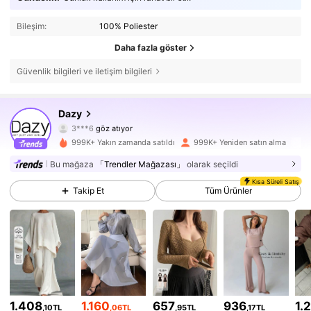
Bileşim:
100% Poliester
Daha fazla göster
Güvenlik bilgileri ve iletişim bilgileri
6.6M Takipçiler
4,86
Dazy
3***6
göz atıyor
6.6M Takipçiler
4,86
999K+ Yakın zamanda satıldı
999K+ Yeniden satın alma
Bu mağaza
「Trendler Mağazası」
olarak seçildi
6.6M Takipçiler
4,86
Kısa Süreli Satış
Takip Et
Tüm Ürünler
6.6M Takipçiler
4,86
6.6M Takipçiler
4,86
6.6M Takipçiler
4,86
1.408
1.160
657
936
1.
,10TL
,06TL
,95TL
,17TL