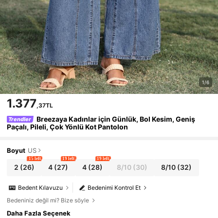
1/6
1.377
,37TL
Breezaya Kadınlar için Günlük, Bol Kesim, Geniş
Trendler
Paçalı, Pileli, Çok Yönlü Kot Pantolon
Boyut
US
15 left
19 left
19 left
2
(26)
4
(27)
4
(28)
8/10
(30)
8/10
(32)
Bedent Kılavuzu
Bedenimi Kontrol Et
Bedeniniz değil mi? Bize söyle
Daha Fazla Seçenek