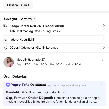
Ekstra uzun
Sevk yeri
Turkey
Kargo ücreti 470,74TL kadar düşük
Tah. Teslimat:
Ağustos 17 - Ağustos 20
İadeler Kabul Edilir
Güvenli Ödemeler · Gizlilik koruması
Modelin üzerinde:
27
Boy:
177.0
Büst:
85.0
Bel:
60.0
Kalça:
90.0
Ürün Detayları
Yapay Zeka Özellikleri
ayrıntılara dayalı olarak oluşturulan
Gündelik:
Günlük kullanım için rahat bir stil.
Cep, Fermuar, Önden Düğmeli:
Hem pratik hem de şık olan cepler,
modayı işlevsellikle birleştirerek kıyafetlerinizi daha kullanışlı hale
getirir.