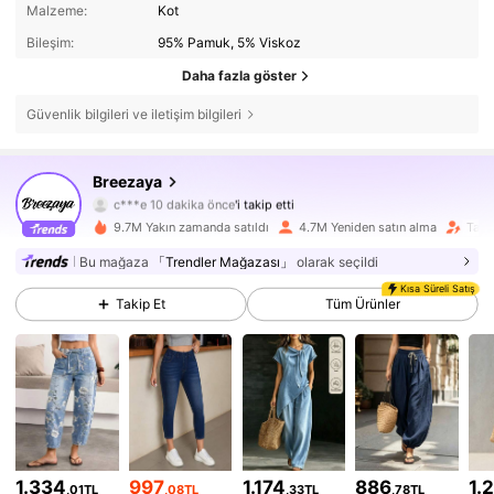
Malzeme:
Kot
Bileşim:
95% Pamuk, 5% Viskoz
Daha fazla göster
Güvenlik bilgileri ve iletişim bilgileri
Breezaya
616K Takipçiler
4,78
c***e
10 dakika önce
'i takip etti
9.7M Yakın zamanda satıldı
4.7M Yeniden satın alma
Takip
616K Takipçiler
4,78
Bu mağaza
「Trendler Mağazası」
olarak seçildi
Kısa Süreli Satış
616K Takipçiler
4,78
Takip Et
Tüm Ürünler
616K Takipçiler
4,78
616K Takipçiler
4,78
616K Takipçiler
4,78
1.334
997
1.174
886
1.
,01TL
,08TL
,33TL
,78TL