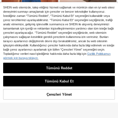
SHEIN web sitemizde, talep ettiğiniz hizmeti sağlamak ve mümkün olan en iyi web sitesi
deneyimini sunmayı amaçlamak için çerezler ve benzer teknolojiler kullanıyoruz.
İstediğiniz zaman “Tümünü Reddet”, “Tümünü Kabul Et” seçeneğini kullanabilir veya
çerez tercihlerinizi ayarlayabilirsiniz. “Tümünü Kabul Et” seçeneğini seçtiğinizde, trafiği
analiz etmemize, gelişmiş işlevsellik sunmamıza ve SHEIN ile alışveriş deneyiminizi
tamamlamak için içeriği ve reklamları kişiselleştirmemize yardımcı olan tüm isteğe bağlı
çerezleri ayarlayacağız. “Tümünü Reddet” seçeneğini seçtiğinizde, web sitemizin
çalışmasını sağlayan kesinlikle gerekli çerezlerin kullanımına izin verirsiniz. Bunları
tarayıcı ayarlarınızı değiştirerek devre dışı bırakabilirsiniz, ancak bu web sitesinin
işleyişini etkileyebilir. Kullandığımız çerezler hakkında daha fazla bilgi edinmek ve isteğe
bağlı çerez ayarlarınızı ayarlamak için lütfen “Çerezleri Yönet” seçeneğini seçin.
Topladığımız verileri nasıl işlediğimiz hakkında daha fazla bilgi için
Gizlilik Politikamızı
görmek için buraya tıklayın.
7
Selianne Kadınlar için Günlük Tatil
Tümünü Reddet
En Çok Satanlar
SHEIN MOD
1.197
ve İşe Gidiş Geliş Düğmeli Pileli Bol
,92TL
SHEIN MOD Kadın Kalp Nakışl
NEW
Paça Kot Pantolon
1.225
ı Denim Üst
,91TL
Tümünü Kabul Et
Çerezleri Yönet
SEPETE EKLE