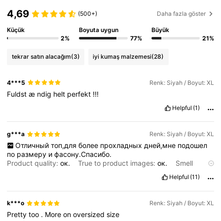
4,69
(500+)
Daha fazla göster
97K Takipçiler
4,79
Küçük
Boyuta uygun
Büyük
2%
77%
21%
97K Takipçiler
4,79
tekrar satın alacağım
(3)
iyi kumaş malzemesi
(28)
97K Takipçiler
4,79
4***5
Renk: Siyah / Boyut: XL
97K Takipçiler
4,79
Fuldst
æ
ndig
helt
perfekt
!!!
Helpful
(1)
g***a
Renk: Siyah / Boyut: XL
Отличный
топ,для
более
прохладных
дней,мне
подошел
по
размеру
и
фасону.Спасибо.
Product quality:
ок.
True to product images:
ок.
Smell
description:
синтетика
Fabric material:
синтетика
Fit:
ок.
Helpful
(11)
k***o
Renk: Siyah / Boyut: XL
Pretty
too
.
More
on
oversized
size