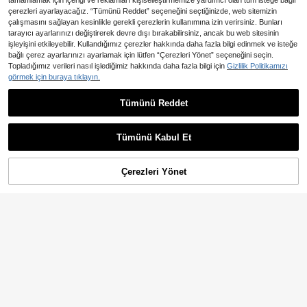
tamamlamak için içeriği ve reklamları kişiselleştirmemize yardımcı olan tüm isteğe bağlı
çerezleri ayarlayacağız. “Tümünü Reddet” seçeneğini seçtiğinizde, web sitemizin
çalışmasını sağlayan kesinlikle gerekli çerezlerin kullanımına izin verirsiniz. Bunları
tarayıcı ayarlarınızı değiştirerek devre dışı bırakabilirsiniz, ancak bu web sitesinin
işleyişini etkileyebilir. Kullandığımız çerezler hakkında daha fazla bilgi edinmek ve isteğe
bağlı çerez ayarlarınızı ayarlamak için lütfen “Çerezleri Yönet” seçeneğini seçin.
Topladığımız verileri nasıl işlediğimiz hakkında daha fazla bilgi için
Gizlilik Politikamızı
görmek için buraya tıklayın.
6
Tümünü Reddet
En Çok Satanlar
Trelyra
En Çok Satanlar
#Dağınık Şıklık
SHEIN Kadınlar İçin Yazlık Festival
FRIFUL Kadın Düz Kahverengi Yuv
ve Dışarı Çıkma Bluzu, Günlük Tem
arlak Yaka Puf Kollu Şeffaf File Bol
372
312
,60TL
-6%
,79TL
el Üst, Tatil Kombini Sosyal Bluz, Be
Günlük Katmanlı Üst
Tümünü Kabul Et
yaz Nakışlı Kumaş Gömlek
Çerezleri Yönet
SEPETE EKLE