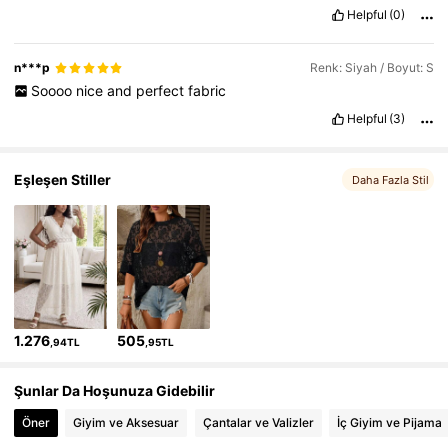
Helpful
(0)
n***p
Renk: Siyah / Boyut: S
Soooo
nice
and
perfect
fabric
Helpful
(3)
Eşleşen Stiller
Daha Fazla Stil
1.276
505
,94TL
,95TL
Şunlar Da Hoşunuza Gidebilir
Öner
Giyim ve Aksesuar
Çantalar ve Valizler
İç Giyim ve Pijama