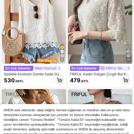
6
29
En Çok Satanlar
#Batı Festivali
En Çok Satanlar
FRIFUL Weekend
Qadelle Kontrast Dantel Sade Günd
FRIFUL Kadın Dalgalı Çizgili Bol Ko
elik Kadın Atlet & Camiş
ntrast Kenarlı Kısa Kollu Tişört, Yazlı
530
479
,09TL
,61TL
k Günlük İnce Kıyafet
SHEIN web sitemizde, talep ettiğiniz hizmeti sağlamak ve mümkün olan en iyi web sitesi
deneyimini sunmayı amaçlamak için çerezler ve benzer teknolojiler kullanıyoruz.
İstediğiniz zaman “Tümünü Reddet”, “Tümünü Kabul Et” seçeneğini kullanabilir veya
çerez tercihlerinizi ayarlayabilirsiniz. “Tümünü Kabul Et” seçeneğini seçtiğinizde, trafiği
analiz etmemize, gelişmiş işlevsellik sunmamıza ve SHEIN ile alışveriş deneyiminizi