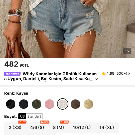
1/7
482
,90TL
Wildy Kadınlar için Günlük Kullanım
4,69
(
500+
)
Trendler
a Uygun, Dantelli, Bol Kesim, Sade Kısa Ko
llu Tişört; Yaz, Tatil, İşe Gidiş Geliş ve Gün
lük Giyim İçin İdeal.
Renk: Kayısı
Boyut
:
US
Standart
2 left
14 left
23 left
2
(XS)
4/6
(S)
8
(M)
10/12
(L)
14
(XL)