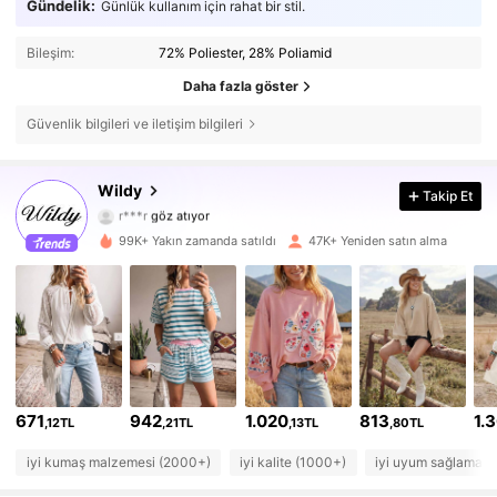
Gündelik:
Günlük kullanım için rahat bir stil.
Bileşim:
72% Poliester, 28% Poliamid
Daha fazla göster
Güvenlik bilgileri ve iletişim bilgileri
97K Takipçiler
4,79
Wildy
Takip Et
r***r
göz atıyor
97K Takipçiler
4,79
99K+ Yakın zamanda satıldı
47K+ Yeniden satın alma
97K Takipçiler
4,79
97K Takipçiler
4,79
97K Takipçiler
4,79
671
942
1.020
813
1.
,12TL
,21TL
,13TL
,80TL
97K Takipçiler
4,79
iyi kumaş malzemesi (2000+)
iyi kalite (1000+)
iyi uyum sağlamak 
97K Takipçiler
4,79