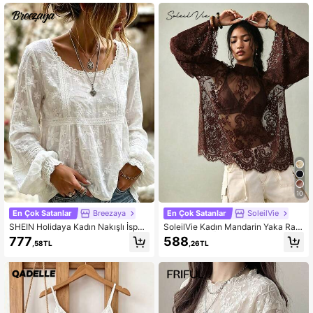
10
En Çok Satanlar
Breezaya
En Çok Satanlar
SoleilVie
SHEIN Holidaya Kadın Nakışlı İspan
SoleilVie Kadın Mandarin Yaka Ragl
yol Kollu Fransız Tarzı Şeffaf Bluz
an Kollu Şık Üst
777
588
,58TL
,26TL