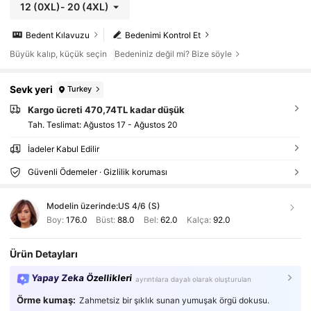
12
(0XL)
-
20
(4XL)
Bedent Kılavuzu
Bedenimi Kontrol Et
Büyük kalıp, küçük seçin
Bedeniniz değil mi? Bize söyle
Sevk yeri
Turkey
Kargo ücreti 470,74TL kadar düşük
Tah. Teslimat:
Ağustos 17 - Ağustos 20
İadeler Kabul Edilir
Güvenli Ödemeler · Gizlilik koruması
Modelin üzerinde:
US 4/6 (S)
Boy:
176.0
Büst:
88.0
Bel:
62.0
Kalça:
92.0
Ürün Detayları
Yapay Zeka Özellikleri
ayrıntılara dayalı olarak oluşturulan
Örme kumaş:
Zahmetsiz bir şıklık sunan yumuşak örgü dokusu.