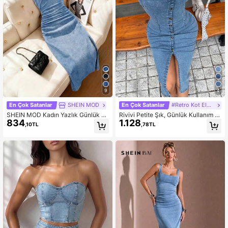
9
4
En Çok Satanlar
SHEIN MOD
En Çok Satanlar
#Retro Kot Elbise
SHEIN MOD Kadın Yazlık Günlük B
Rivivi Petite Şık, Günlük Kullanım İç
834
1.128
üzgülü Dar Kesim Kolsuz Denim Elb
in Yıkanmış Kot Kumaştan Önü Yırt
,10TL
,78TL
ise
maçlı Kadın Kot Elbise