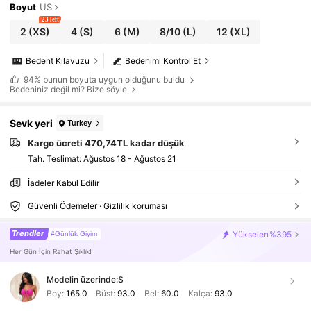
Boyut
US
23 left
2
(XS)
4
(S)
6
(M)
8/10
(L)
12
(XL)
Bedent Kılavuzu
Bedenimi Kontrol Et
94%
bunun boyuta uygun olduğunu buldu
Bedeniniz değil mi? Bize söyle
Sevk yeri
Turkey
Kargo ücreti 470,74TL kadar düşük
Tah. Teslimat:
Ağustos 18 - Ağustos 21
İadeler Kabul Edilir
Güvenli Ödemeler · Gizlilik koruması
Trendler
Yükselen
%395
#Günlük Giyim
Her Gün İçin Rahat Şıklık!
Modelin üzerinde:
S
Boy:
165.0
Büst:
93.0
Bel:
60.0
Kalça:
93.0