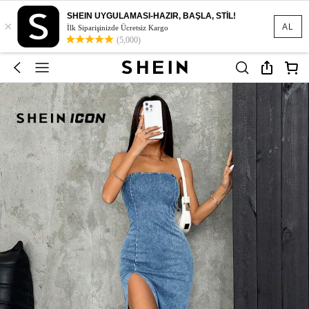
SHEIN UYGULAMASI-HAZIR, BAŞLA, STİL!
×
AL
İlk Siparişinizde Ücretsiz Kargo
(5,000)