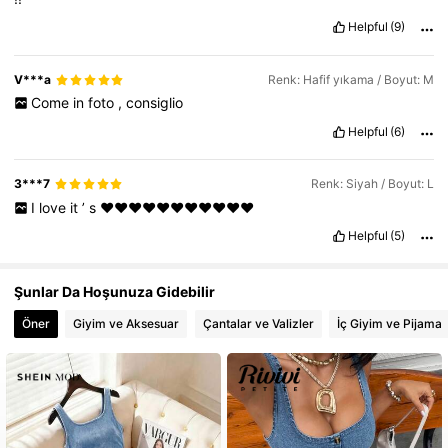
1.8M Takipçiler
4,84
Helpful
(9)
V***a
Renk: Hafif yıkama / Boyut: M
Come
in
foto
,
consiglio
Helpful
(6)
3***7
Renk: Siyah / Boyut: L
I
love
it
’
s
❤️❤️❤️❤️❤️❤️❤️❤️❤️❤️❤️
Helpful
(5)
Şunlar Da Hoşunuza Gidebilir
Öner
Giyim ve Aksesuar
Çantalar ve Valizler
İç Giyim ve Pijama