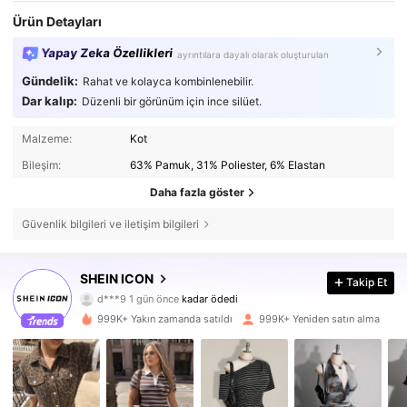
Ürün Detayları
Yapay Zeka Özellikleri
ayrıntılara dayalı olarak oluşturulan
Gündelik:
Rahat ve kolayca kombinlenebilir.
Dar kalıp:
Düzenli bir görünüm için ince silüet.
Malzeme:
Kot
Bileşim:
63% Pamuk, 31% Poliester, 6% Elastan
Daha fazla göster
Güvenlik bilgileri ve iletişim bilgileri
1.8M Takipçiler
4,84
SHEIN ICON
Takip Et
d***9
1 gün önce
kadar ödedi
j***7
10 dakika önce
'i takip etti
999K+ Yakın zamanda satıldı
999K+ Yeniden satın alma
1.8M Takipçiler
4,84
1.8M Takipçiler
4,84