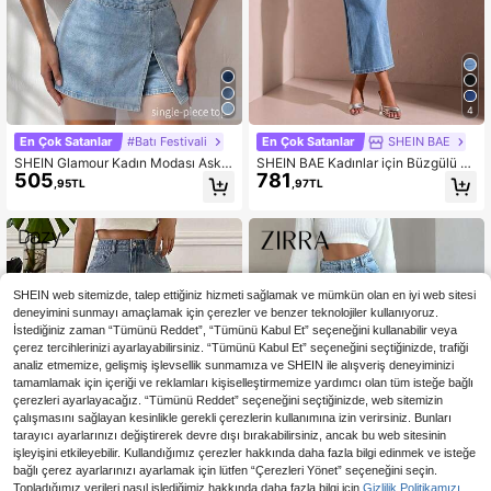
4
En Çok Satanlar
#Batı Festivali
En Çok Satanlar
SHEIN BAE
SHEIN Glamour Kadın Modası Askıs
SHEIN BAE Kadınlar için Büzgülü B
505
781
ız Kısa Kot Bluz
el Detaylı Şık Kot Parti Elbisesi
,95TL
,97TL
SHEIN web sitemizde, talep ettiğiniz hizmeti sağlamak ve mümkün olan en iyi web sitesi
deneyimini sunmayı amaçlamak için çerezler ve benzer teknolojiler kullanıyoruz.
İstediğiniz zaman “Tümünü Reddet”, “Tümünü Kabul Et” seçeneğini kullanabilir veya
çerez tercihlerinizi ayarlayabilirsiniz. “Tümünü Kabul Et” seçeneğini seçtiğinizde, trafiği
analiz etmemize, gelişmiş işlevsellik sunmamıza ve SHEIN ile alışveriş deneyiminizi
tamamlamak için içeriği ve reklamları kişiselleştirmemize yardımcı olan tüm isteğe bağlı
çerezleri ayarlayacağız. “Tümünü Reddet” seçeneğini seçtiğinizde, web sitemizin
çalışmasını sağlayan kesinlikle gerekli çerezlerin kullanımına izin verirsiniz. Bunları
tarayıcı ayarlarınızı değiştirerek devre dışı bırakabilirsiniz, ancak bu web sitesinin
işleyişini etkileyebilir. Kullandığımız çerezler hakkında daha fazla bilgi edinmek ve isteğe
bağlı çerez ayarlarınızı ayarlamak için lütfen “Çerezleri Yönet” seçeneğini seçin.
Topladığımız verileri nasıl işlediğimiz hakkında daha fazla bilgi için
Gizlilik Politikamızı