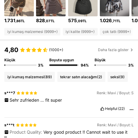
1.8M Takipçiler
4,84
1.731
828
575
1.026
1.
,86TL
,07TL
,09TL
,71TL
1.8M Takipçiler
4,84
iyi kumaş malzemesi (9999+)
iyi kalite (9999+)
çok tatlı (9999+)
4,80
1.8M Takipçiler
(1000+)
Daha fazla göster
4,84
Küçük
Boyuta uygun
Büyük
3%
94%
3%
1.8M Takipçiler
4,84
iyi kumaş malzemesi
(89)
tekrar satın alacağım
(2)
seksi
(9)
1.8M Takipçiler
4,84
s***7
Renk: Mavi / Boyut: S
Sehr
zufrieden
…
fit
super
1.8M Takipçiler
4,84
Helpful
(22)
s***t
Renk: Mavi / Boyut: L
1.8M Takipçiler
4,84
Product Quality:
Very
good
product
!!
Cannot
wait
to
use
it
!!