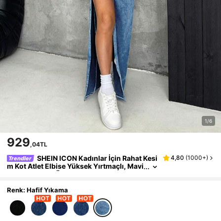
1/6
929
,04TL
SHEIN ICON Kadınlar İçin Rahat Kesi
4,80
(
1000+
)
Trendler
m Kot Atlet Elbise Yüksek Yırtmaçlı, Mavi
Yüksek Esnek Örme Kot
Renk: Hafif Yıkama