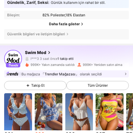
Gündelik, Zarif, Seksi:
Günlük kullanım için rahat bir stil.
Bileşim:
82% Poliester,18% Elastan
Daha fazla göster
Güvenlik bilgileri ve iletişim bilgileri
Swim Mod
546K Takipçiler
4,81
l***3
3 saat önce
'i takip etti
999K+ Yakın zamanda satıldı
999K+ Yeniden satın alma
546K Takipçiler
4,81
Bu mağaza
「Trendler Mağazası」
olarak seçildi
546K Takipçiler
4,81
Takip Et
Tüm Ürünler
546K Takipçiler
4,81
546K Takipçiler
4,81
546K Takipçiler
4,81