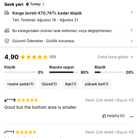
Sevk yeri
Turkey
Kargo ücreti 470,74TL kadar düşük
Tah. Teslimat:
Ağustos 18 - Ağustos 21
Bu kategorideki ürünler iade edilemez veya değiştirilemez.
Güvenli Ödemeler · Gizlilik koruması
4,90
(10)
Daha fazla göster
Küçük
Boyuta uygun
Büyük
0%
80%
20%
resme sadık
(1)
Güzel
(1)
Aşk
(1)
yüksek bel
(1)
g***8
Renk: Çok renkli / Boyut: XS
Good
but
the
bottom
area
is
smaller
Helpful
(0)
r***1
Renk: Çok renkli / Boyut: XS