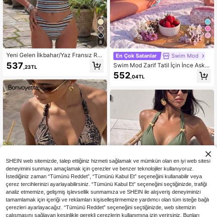
8
4
Yeni Gelen İlkbahar/Yaz Fransız Ret
En Çok Satanlar
Swim Mod
ro Mavi Çizgili Eşsiz Seksi Günlük Ş
537
Swim Mod Zarif Tatil İçin İnce Askılı
,23TL
ık Askılı Belden Bağlamalı Zayıflatıc
Kadın Bikini Takımı, İnci ve Deniz K
552
ı Plaj Tatil Parti Mayo Takımı
,04TL
abuğu Süslemeli, Yumuşak Kumaş,
Kablosuz
SHEIN web sitemizde, talep ettiğiniz hizmeti sağlamak ve mümkün olan en iyi web sitesi
deneyimini sunmayı amaçlamak için çerezler ve benzer teknolojiler kullanıyoruz.
İstediğiniz zaman “Tümünü Reddet”, “Tümünü Kabul Et” seçeneğini kullanabilir veya
çerez tercihlerinizi ayarlayabilirsiniz. “Tümünü Kabul Et” seçeneğini seçtiğinizde, trafiği
analiz etmemize, gelişmiş işlevsellik sunmamıza ve SHEIN ile alışveriş deneyiminizi
tamamlamak için içeriği ve reklamları kişiselleştirmemize yardımcı olan tüm isteğe bağlı
çerezleri ayarlayacağız. “Tümünü Reddet” seçeneğini seçtiğinizde, web sitemizin
7
çalışmasını sağlayan kesinlikle gerekli çerezlerin kullanımına izin verirsiniz. Bunları