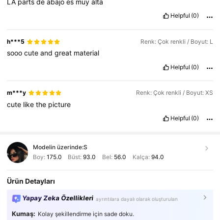
LA
parts
de
abajo
es
muy
alta
Helpful
(0)
h***5
Renk: Çok renkli / Boyut: L
sooo
cute
and
great
material
Helpful
(0)
m***y
Renk: Çok renkli / Boyut: XS
cute
like
the
picture
Helpful
(0)
Modelin üzerinde:
S
Boy:
175.0
Büst:
93.0
Bel:
56.0
Kalça:
94.0
Ürün Detayları
Yapay Zeka Özellikleri
ayrıntılara dayalı olarak oluşturulan
Kumaş:
Kolay şekillendirme için sade doku.