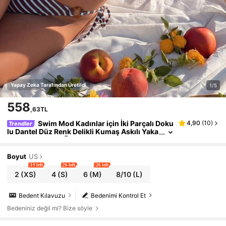
Yapay Zeka Tarafından Üretildi
1/5
558
,63TL
Swim Mod Kadınlar için İki Parçalı Doku
4,90
(
10
)
Trendler
lu Dantel Düz Renk Delikli Kumaş Askılı Yaka
+ Yan Bağlamalı Üçgen Alt, Çok Satan Plaj Ta
til Günlük Şık Sevgililer Günü Bikini Takımı
Boyut
US
19 left
26 left
26 left
2
(XS)
4
(S)
6
(M)
8/10
(L)
Bedent Kılavuzu
Bedenimi Kontrol Et
Bedeniniz değil mi? Bize söyle