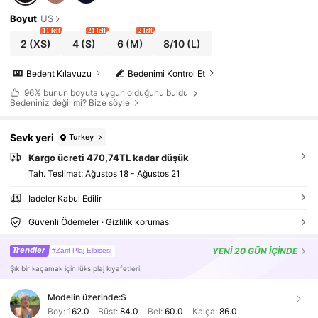
Boyut
US
11 left
21 left
2 left
2
(XS)
4
(S)
6
(M)
8/10
(L)
Bedent Kılavuzu
Bedenimi Kontrol Et
96%
bunun boyuta uygun olduğunu buldu
Bedeniniz değil mi? Bize söyle
Sevk yeri
Turkey
Kargo ücreti 470,74TL kadar düşük
Tah. Teslimat:
Ağustos 18 - Ağustos 21
İadeler Kabul Edilir
Güvenli Ödemeler · Gizlilik koruması
Trendler
YENİ
20 GÜN İÇİNDE
#Zarif Plaj Elbisesi
Şık bir kaçamak için lüks plaj kıyafetleri.
Modelin üzerinde:
S
Boy:
162.0
Büst:
84.0
Bel:
60.0
Kalça:
86.0