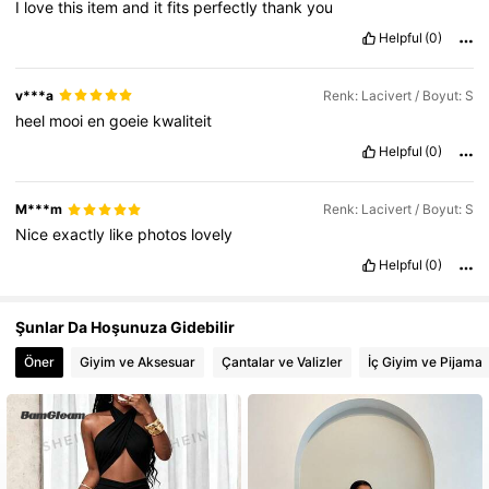
I
love
this
item
and
it
fits
perfectly
thank
you
Helpful
(0)
v***a
Renk: Lacivert / Boyut: S
heel
mooi
en
goeie
kwaliteit
Helpful
(0)
M***m
Renk: Lacivert / Boyut: S
Nice
exactly
like
photos
lovely
Helpful
(0)
Şunlar Da Hoşunuza Gidebilir
Öner
Giyim ve Aksesuar
Çantalar ve Valizler
İç Giyim ve Pijama