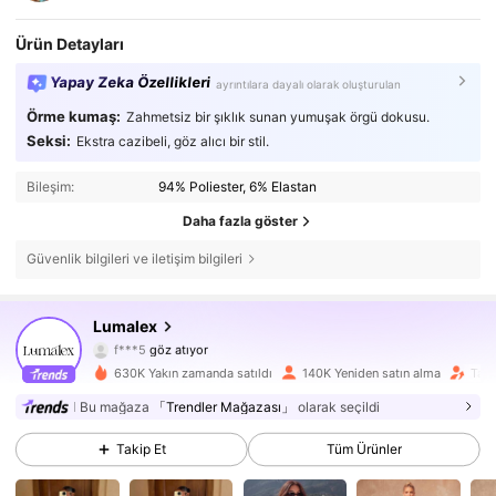
Ürün Detayları
Yapay Zeka Özellikleri
ayrıntılara dayalı olarak oluşturulan
Örme kumaş:
Zahmetsiz bir şıklık sunan yumuşak örgü dokusu.
Seksi:
Ekstra cazibeli, göz alıcı bir stil.
Bileşim:
94% Poliester, 6% Elastan
Daha fazla göster
Güvenlik bilgileri ve iletişim bilgileri
446K Takipçiler
4,74
Lumalex
f***5
göz atıyor
446K Takipçiler
4,74
630K Yakın zamanda satıldı
140K Yeniden satın alma
Taki
Bu mağaza
「Trendler Mağazası」
olarak seçildi
446K Takipçiler
4,74
Takip Et
Tüm Ürünler
446K Takipçiler
4,74