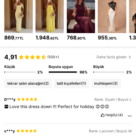
446K Takipçiler
4,74
446K Takipçiler
4,74
869
1.948
768
955
1.
,77TL
,62TL
,80TL
,38TL
446K Takipçiler
4,74
4,91
446K Takipçiler
4,74
(100+)
Daha fazla göster
Küçük
Boyuta uygun
Büyük
446K Takipçiler
4,74
2%
96%
2%
tekrar satın alacağım
(2)
tatil kıyafetleri
(1)
muhteşem
(3)
446K Takipçiler
4,74
D***y
Renk: Siyah / Boyut: L
446K Takipçiler
4,74
Love
this
dress
down
!!!
Perfect
for
holiday
😍😍😍
Helpful
(4)
c***y
Renk: Lacivert / Boyut: M