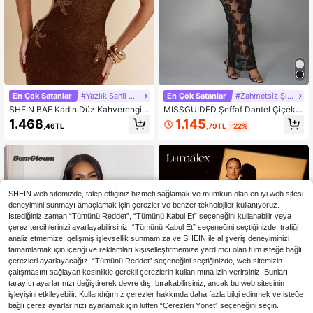
En Çok Satanlar
#Yazlık Sahil Elbisesi
En Çok Satanlar
#Zahmetsiz Şık Geceler
SHEIN BAE Kadın Düz Kahverengi/
MISSGUIDED Şeffaf Dantel Çiçek A
Kahve Vücuda Oturan Fitted File Tı
plikeli Straplez Uzun Elbise Gece El
1.145
1.468
,79TL
-22%
,46TL
ğ İşi Deniz Yıldızı Dekor Mini Elbise,
bisesi Zarif Resmi Düğün Konuğu Y
Tatil Plaj Elbisesi, Tığ İşi Elbise, Yaz
er Boyu Elbise Özel Gün Giyim İmpa
Elbisesi
ratorluk Bel Tasarımı
SHEIN web sitemizde, talep ettiğiniz hizmeti sağlamak ve mümkün olan en iyi web sitesi
deneyimini sunmayı amaçlamak için çerezler ve benzer teknolojiler kullanıyoruz.
İstediğiniz zaman “Tümünü Reddet”, “Tümünü Kabul Et” seçeneğini kullanabilir veya
çerez tercihlerinizi ayarlayabilirsiniz. “Tümünü Kabul Et” seçeneğini seçtiğinizde, trafiği
analiz etmemize, gelişmiş işlevsellik sunmamıza ve SHEIN ile alışveriş deneyiminizi
tamamlamak için içeriği ve reklamları kişiselleştirmemize yardımcı olan tüm isteğe bağlı
çerezleri ayarlayacağız. “Tümünü Reddet” seçeneğini seçtiğinizde, web sitemizin
çalışmasını sağlayan kesinlikle gerekli çerezlerin kullanımına izin verirsiniz. Bunları
tarayıcı ayarlarınızı değiştirerek devre dışı bırakabilirsiniz, ancak bu web sitesinin
işleyişini etkileyebilir. Kullandığımız çerezler hakkında daha fazla bilgi edinmek ve isteğe
bağlı çerez ayarlarınızı ayarlamak için lütfen “Çerezleri Yönet” seçeneğini seçin.