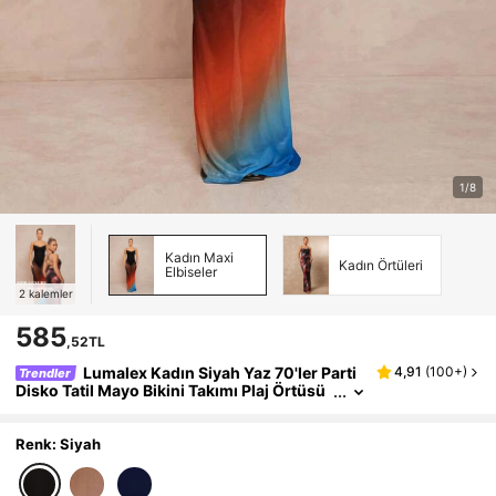
1/8
Kadın Maxi
Kadın Örtüleri
Elbiseler
2
kalemler
585
,52TL
Lumalex Kadın Siyah Yaz 70'ler Parti
4,91
(
100+
)
Trendler
Disko Tatil Mayo Bikini Takımı Plaj Örtüsü
Bohem BOHO Zengin Katmanlı Ziyafet Eks
tra Uzun Günlük Plaj Elbisesi
Renk: Siyah