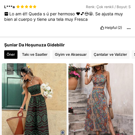
L***a
Renk: Çok renkli / Boyut: S
Lo
am
é!!
Queda
s
ú
per
hermoso
❤️💕😎🤩.
Se
ajusta
muy
bien
al
cuerpo
y
tiene
una
tela
muy
Fresca
Helpful
(2)
Şunlar Da Hoşunuza Gidebilir
Öner
Takı ve Saatler
Giyim ve Aksesuar
Çantalar ve Valizler