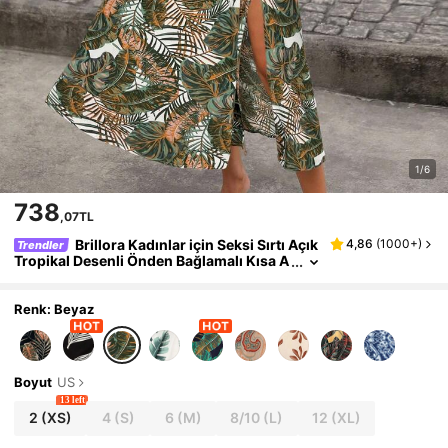
1/6
738
,07TL
Brillora Kadınlar için Seksi Sırtı Açık
4,86
(
1000+
)
Trendler
Tropikal Desenli Önden Bağlamalı Kısa A
skılı Bluz ve Yüksek Yırtmaçlı Etek 2 Parç
alı Takım, Yazlık
Renk: Beyaz
Boyut
US
13 left
2
(XS)
4
(S)
6
(M)
8/10
(L)
12
(XL)