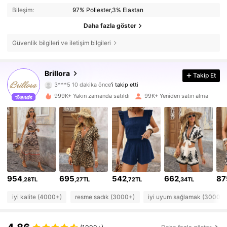
Bileşim:
97% Poliester,3% Elastan
Daha fazla göster
Güvenlik bilgileri ve iletişim bilgileri
Brillora
Takip Et
94K Takipçiler
4,66
3***5
10 dakika önce
'i takip etti
999K+ Yakın zamanda satıldı
99K+ Yeniden satın alma
94K Takipçiler
4,66
94K Takipçiler
4,66
94K Takipçiler
4,66
94K Takipçiler
4,66
954
695
542
662
87
,28TL
,27TL
,72TL
,34TL
94K Takipçiler
4,66
iyi kalite (4000+)
resme sadık (3000+)
iyi uyum sağlamak (3000+)
94K Takipçiler
4,66