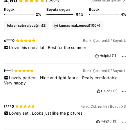
4,86
(1000+)
Daha fazla göster
94K Takipçiler
4,66
Küçük
Boyuta uygun
Büyük
2%
94%
4%
94K Takipçiler
4,66
tekrar satın alacağım
(2)
iyi kumaş malzemesi
(100+)
94K Takipçiler
4,66
s***0
Renk: Çok renkli / Boyut: L
I
love
this
one
a
lot
.
Best
for
the
summer
.
94K Takipçiler
4,66
Helpful
(11)
l***1
Renk: Çok renkli / Boyut: L
Lovely
pattern
.
Nice
and
light
fabric
.
Really
comfortable
.
Very
happy
Helpful
(5)
t***0
Renk: Çok renkli / Boyut: XS
Lovely
set
.
Looks
just
like
the
pictures
Helpful
(3)