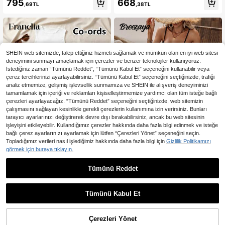
795
668
,69TL
,38TL
n İki Parçalı Kıyafetler
ho Kadın İki Parçalı Kıyafetler
SHEIN web sitemizde, talep ettiğiniz hizmeti sağlamak ve mümkün olan en iyi web sitesi
deneyimini sunmayı amaçlamak için çerezler ve benzer teknolojiler kullanıyoruz.
İstediğiniz zaman “Tümünü Reddet”, “Tümünü Kabul Et” seçeneğini kullanabilir veya
çerez tercihlerinizi ayarlayabilirsiniz. “Tümünü Kabul Et” seçeneğini seçtiğinizde, trafiği
analiz etmemize, gelişmiş işlevsellik sunmamıza ve SHEIN ile alışveriş deneyiminizi
tamamlamak için içeriği ve reklamları kişiselleştirmemize yardımcı olan tüm isteğe bağlı
çerezleri ayarlayacağız. “Tümünü Reddet” seçeneğini seçtiğinizde, web sitemizin
çalışmasını sağlayan kesinlikle gerekli çerezlerin kullanımına izin verirsiniz. Bunları
tarayıcı ayarlarınızı değiştirerek devre dışı bırakabilirsiniz, ancak bu web sitesinin
işleyişini etkileyebilir. Kullandığımız çerezler hakkında daha fazla bilgi edinmek ve isteğe
bağlı çerez ayarlarınızı ayarlamak için lütfen “Çerezleri Yönet” seçeneğini seçin.
Topladığımız verileri nasıl işlediğimiz hakkında daha fazla bilgi için
Gizlilik Politikamızı
görmek için buraya tıklayın.
8
12
Franclia Limon Sarısı Örgü Yelek ve
Tümünü Reddet
En Çok Satanlar
#Tuhaf Etekler
Limon Desenli Etek, Şık ve Rahat K
27 kaldı
Breezaya Kadınlar İçin Tatil İçin 2 P
adın 2 Parça Takımı
arçalı Şık Yırtmaçlı Uzun Etek Seti
929
623
,58TL
,38TL
Tümünü Kabul Et
Çerezleri Yönet
SEPETE EKLE