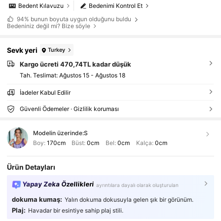
Bedent Kılavuzu
Bedenimi Kontrol Et
94%
bunun boyuta uygun olduğunu buldu
Bedeniniz değil mi? Bize söyle
Sevk yeri
Turkey
Kargo ücreti 470,74TL kadar düşük
Tah. Teslimat:
Ağustos 15 - Ağustos 18
İadeler Kabul Edilir
Güvenli Ödemeler · Gizlilik koruması
Modelin üzerinde:
S
Boy:
170cm
Büst:
0cm
Bel:
0cm
Kalça:
0cm
Ürün Detayları
Yapay Zeka Özellikleri
ayrıntılara dayalı olarak oluşturulan
dokuma kumaş:
Yalın dokuma dokusuyla gelen şık bir görünüm.
Plaj:
Havadar bir esintiye sahip plaj stili.