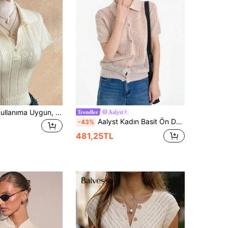
Flirla Günlük Kullanıma Uygun, Çok Yönlü, Payet İşlemeli, Düz Renk, Yarım Fermuarlı, Kısa Kollu, Vücuda Oturan Örme Kazak
Aalyst
Trendler
Aalyst Kadın Basit Ön Düğmeli Kısa Kollu Bej İçi Boş Örgü Hırka
-43%
481,25TL