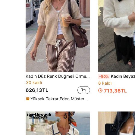
Kadın Düz Renk Düğmeli Örme Hırka, Kayısı Rengi V Yaka Bol Minimalist Dokulu Yün Karışımlı Kısa Kollu Kazak, Old Money Stili, Sonbahar/Kış
Kadın Beyaz Preppy Örme Hırka, Siyah Yaka ve İn
-50%
30 kaldı
8 kaldı
626,13TL
713,38TL
Yüksek Tekrar Eden Müşteriler