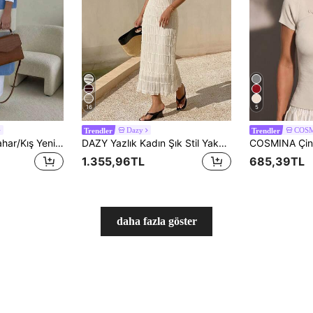
16
5
Dazy
COS
Trendler
Trendler
Kadınlar İçin Sonbahar/Kış Yeni Moda Günlük Renk Bloklu Çizgili Uzun Kollu Örme Hırka
DAZY Yazlık Kadın Şık Stil Yaka Kontrast Renkli Çizgili Kazak Elbise
1.355,96TL
685,39TL
daha fazla göster