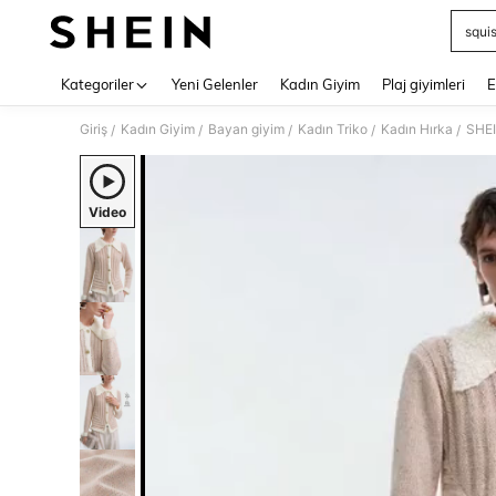
squi
Use up 
Kategoriler
Yeni Gelenler
Kadın Giyim
Plaj giyimleri
E
Giriş
Kadın Giyim
Bayan giyim
Kadın Triko
Kadın Hırka
SHEI
/
/
/
/
/
Video