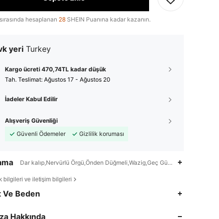
sırasında hesaplanan
28
SHEIN Puanına kadar kazanın.
k yeri
Turkey
Kargo ücreti 470,74TL kadar düşük
Tah. Teslimat:
Ağustos 17 - Ağustos 20
İadeler Kabul Edilir
Alışveriş Güvenliği
Güvenli Ödemeler
Gizlilik koruması
lama
Dar kalıp,Nervürlü Örgü,Önden Düğmeli,Wazig,Geç Güz (10-17°C/50-63)
bilgileri ve iletişim bilgileri
4,78
959
176K
t Ve Beden
4,78
959
176K
za Hakkında