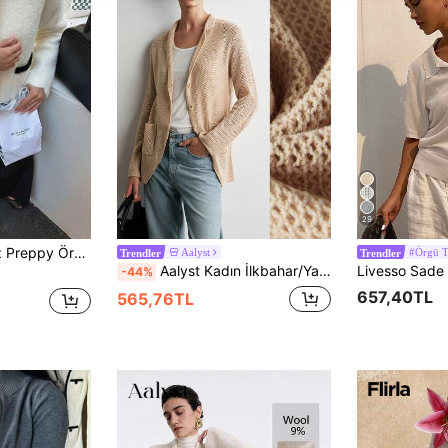
29
ci Düğmeli, Uzun Kollu Rahat Kışlık Dış Giyim
Aalyst
#Örgü T
Trendler
Trendler
Aalyst Kadın İlkbahar/Yaz Yeni Gelen 1 Parça Polo Yaka Vücuda Oturan Uzun Delikli Tasarım Zarif Hanımefendi Fransız Stili Örgü Cepli Hırka Üst
-44%
657,40TL
565,76TL