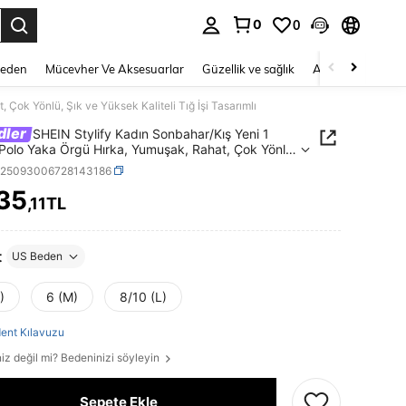
0
0
 to select.
Beden
Mücevher Ve Aksesuarlar
Güzellik ve sağlık
Ayakkabı
Ev T
Çok Yönlü, Şık ve Yüksek Kaliteli Tığ İşi Tasarımlı
dler
SHEIN Stylify Kadın Sonbahar/Kış Yeni 1
Polo Yaka Örgü Hırka, Yumuşak, Rahat, Çok Yönlü,
Yüksek Kaliteli Tığ İşi Tasarımlı
z25093006728143186
335
,11TL
ICE AND AVAILABILITY
t
US Beden
)
6 (M)
8/10 (L)
ent Kılavuzu
iz değil mi? Bedeninizi söyleyin
Sepete Ekle