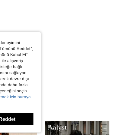
 deneyimini
 “Tümünü Reddet”,
ümünü Kabul Et”
ile alışveriş
isteğe bağlı
asını sağlayan
irerek devre dışı
kında daha fazla
eçeneğini seçin.
örmek için buraya
Reddet