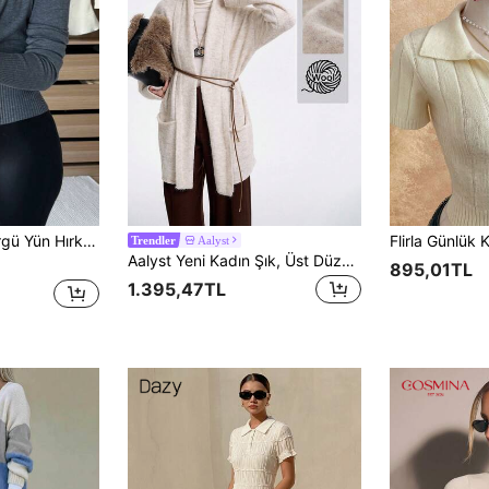
Orta Esneklik, Sonbahar ve Kış Mevsiminde Sıcak Tutmaya Uygun
Aalyst
Trendler
Aalyst Yeni Kadın Şık, Üst Düzey Cep Tasarımlı Örme Hırka, Sonbahar/Kış
895,01TL
1.395,47TL