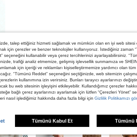
de, talep ettiğiniz hizmeti sağlamak ve mümkün olan en iyi web sitesi
 için çerezler ve benzer teknolojiler kullanıyoruz. İstediğiniz zaman
 seçeneğini kullanabilir veya çerez tercihlerinizi ayarlayabilirsiniz. “T
nizde, trafiği analiz etmemize, gelişmiş işlevsellik sunmamıza ve SHEIN 
mlamak için içeriği ve reklamları kişiselleştirmemize yardımcı olan tüm 
acağız. “Tümünü Reddet” seçeneğini seçtiğinizde, web sitemizin çalışm
 çerezlerin kullanımına izin verirsiniz. Bunları tarayıcı ayarlarınızı değişt
ancak bu web sitesinin işleyişini etkileyebilir. Kullandığımız çerezler hak
steğe bağlı çerez ayarlarınızı ayarlamak için lütfen “Çerezleri Yönet” s
eri nasıl işlediğimiz hakkında daha fazla bilgi için
Gizlilik Politikamızı g
ünler
et
Tümünü Kabul Et
Tümünü 