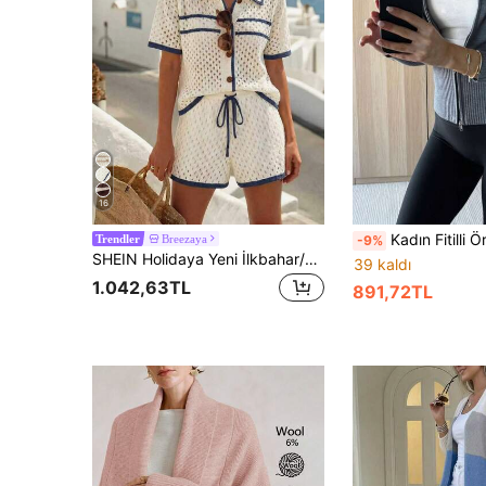
16
Kadın Fitilli Örgü Yün Hırka, Çift Fermuarlı Dik Yaka, Kısa Slim Fit, 
Breezaya
-9%
Trendler
SHEIN Holidaya Yeni İlkbahar/Yaz Plaj Tatili Kayısı Rengi Delikli Doku Kontrast Yaka Rahat Retro Etek Ucu Günlük Yumuşak Konforlu Şık Tasarım Günlük Polo Yaka Hırka ve Büzgülü Şort Kadın 2 Parça Set
39 kaldı
1.042,63TL
891,72TL