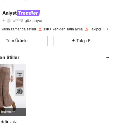
4,78
959
176K
Aalyst
Trendler
c***8
göz atıyor
4,78
959
176K
Derecelendirme
Ürünler
Takipçiler
 Yakın zamanda satıldı
33K+ Yeniden satın alma
Takipçi artışı 17%
4,78
959
176K
Tüm Ürünler
Takip Et
4,78
959
176K
en Stiller
4,78
959
176K
4,78
959
176K
4,78
959
176K
4,78
959
176K
 kalemler
bilirsiniz