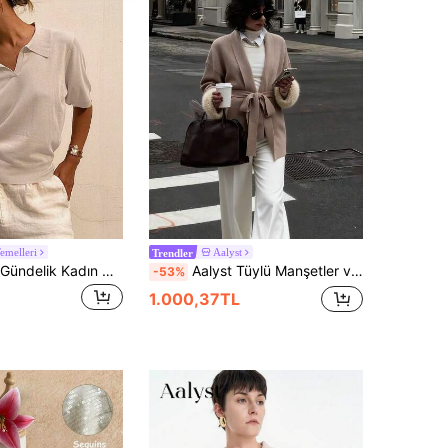
emelleri
Aalyst
Trendler
Livesso Sade Gündelik Kadın Örgü Üstler
Aalyst Tüylü Manşetler ve Bel Kemeri ile Şık Tatil Düşük Omuz Örgü Hırka, Açık Kayısı Rengi, Sonbahar/Kış Toplantıları İçin Uygun
-53%
1.000,37TL