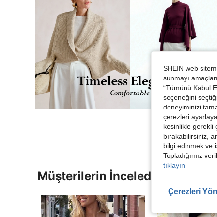
SHEIN web sitemiz
sunmayı amaçlamak
“Tümünü Kabul Et”
seçeneğini seçtiği
deneyiminizi tama
çerezleri ayarlay
kesinlikle gerekli
bırakabilirsiniz, 
bilgi edinmek ve i
Topladığımız veril
tıklayın.
Müşterilerin İncelediği Diğer Ür
Çerezleri Yön