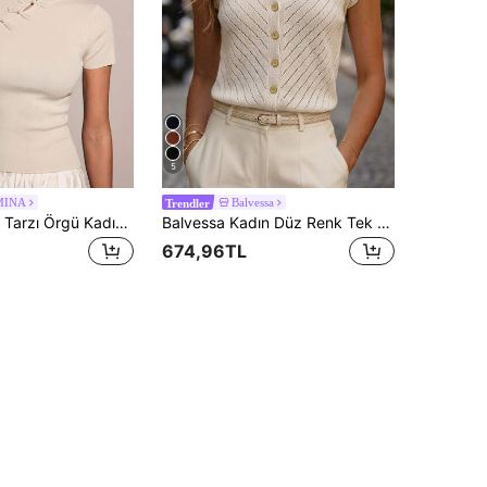
5
MINA
Balvessa
Trendler
COSMINA Çin Tarzı Örgü Kadın Üst, Çin Düğmesi Süslemeli
Balvessa Kadın Düz Renk Tek Sıralı Düğmeli Günlük Çok Yönlü Hırka
674,96TL