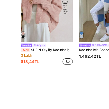
Aalyst
CARAONE
Trendler
Trendler
SHEIN Stylify Kadınlar için Sonbahar/Kış Yeni Asimetrik Etekli Bol Kesim Örgü Hırka, Şık, Lüks ve Günlük Kullanıma Uygun Çok Yönlü Parça
-57%
3 kaldı
1.462,42TL
618,44TL