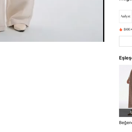
84K+
Eşleş
5
Beğene