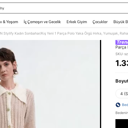
shy
and down arrow keys to navigate search Son arama and Keşif Arama. Press Enter
v & Yaşam
İç Çamaşırı ve Gecelik
Erkek Giyim
Çocuklar
Büyük 
N Stylify Kadın Sonbahar/Kış Yeni 1 Parça Polo Yaka Örgü Hırka, Yumuşak, Rahat, 
Tren
Parça 
Şık ve 
SKU: s
1.
PR
Boyu
4 (S
Bed
Bedenin