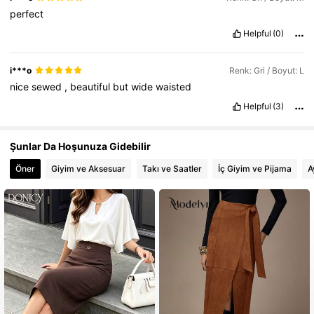
perfect
Helpful
(0)
i***o
Renk: Gri / Boyut: L
nice
sewed
,
beautiful
but
wide
waisted
Helpful
(3)
Şunlar Da Hoşunuza Gidebilir
Öner
Giyim ve Aksesuar
Takı ve Saatler
İç Giyim ve Pijama
A