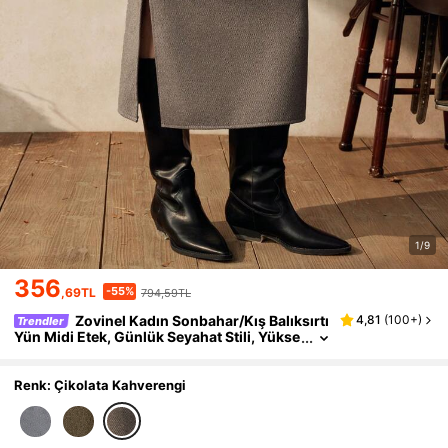
1/9
356
-55%
,69TL
794,59TL
Zovinel Kadın Sonbahar/Kış Balıksırtı
4,81
(
100+
)
Trendler
Yün Midi Etek, Günlük Seyahat Stili, Yükse
k Bel ve Yırtmaçlı, Kalın Kumaş, Bol ve Şık
Renk: Çikolata Kahverengi