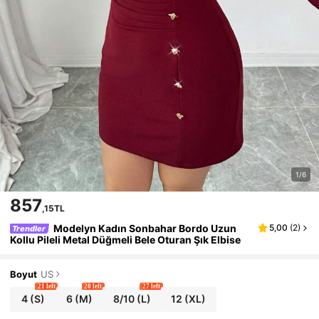
1/6
857
,15TL
Modelyn Kadın Sonbahar Bordo Uzun
5,00
(
2
)
Trendler
Kollu Pileli Metal Düğmeli Bele Oturan Şık Elbise
Boyut
US
21 left
20 left
27 left
4
(S)
6
(M)
8/10
(L)
12
(XL)