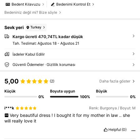
Bedent Kılavuzu
Bedenimi Kontrol Et
Bedeniniz değil mi? Bize söyle
Sevk yeri
Turkey
Kargo ücreti 470,74TL kadar düşük
Tah. Teslimat:
Ağustos 18 - Ağustos 21
İadeler Kabul Edilir
Güvenli Ödemeler · Gizlilik koruması
5,00
(2)
Daha fazla göster
Küçük
Boyuta uygun
Büyük
0%
100%
0%
i***k
Renk: Burgonya / Boyut: M
Very
beautiful
dress
!
I
bought
it
for
my
mother
in
law
..
she
will
really
love
it
Helpful
(0)