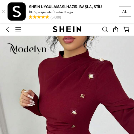
SHEIN UYGULAMASI-HAZIR, BAŞLA, STİL!
×
AL
İlk Siparişinizde Ücretsiz Kargo
(5,000)