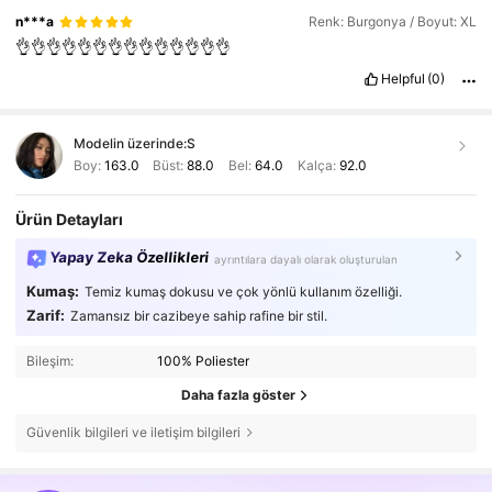
n***a
Renk: Burgonya / Boyut: XL
👌👌👌👌👌👌👌👌👌👌👌👌👌👌
Helpful
(0)
Modelin üzerinde:
S
Boy:
163.0
Büst:
88.0
Bel:
64.0
Kalça:
92.0
Ürün Detayları
Yapay Zeka Özellikleri
ayrıntılara dayalı olarak oluşturulan
Kumaş:
Temiz kumaş dokusu ve çok yönlü kullanım özelliği.
Zarif:
Zamansız bir cazibeye sahip rafine bir stil.
Bileşim:
100% Poliester
Daha fazla göster
Güvenlik bilgileri ve iletişim bilgileri
1.2M Takipçiler
4,85