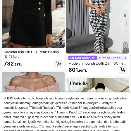
Kadınlar için Şık Düz Renk Balıkçı Y
aka Uzun Kollu Mini Elbise, Düğme
13 kaldı
En Çok Satanlar
#Rafine Ekose Stili
Detaylı, Belden Oturan ve Etekten
732
Modelyn houndstooth Zarif Women
Genişleyen Kesim
,58TL
Dresses
601
,98TL
SHEIN web sitemizde, talep ettiğiniz hizmeti sağlamak ve mümkün olan en iyi web sitesi
deneyimini sunmayı amaçlamak için çerezler ve benzer teknolojiler kullanıyoruz.
İstediğiniz zaman “Tümünü Reddet”, “Tümünü Kabul Et” seçeneğini kullanabilir veya
çerez tercihlerinizi ayarlayabilirsiniz. “Tümünü Kabul Et” seçeneğini seçtiğinizde, trafiği
analiz etmemize, gelişmiş işlevsellik sunmamıza ve SHEIN ile alışveriş deneyiminizi
tamamlamak için içeriği ve reklamları kişiselleştirmemize yardımcı olan tüm isteğe bağlı
çerezleri ayarlayacağız. “Tümünü Reddet” seçeneğini seçtiğinizde, web sitemizin