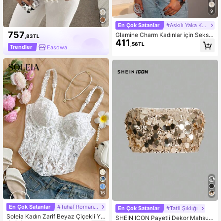
9
En Çok Satanlar
#Askılı Yaka Kıyafet
757
Glamine Charm Kadınlar için Seksi
,83TL
411
Asimetrik Pullu Noel Atlet, Gece Kul
,56TL
Trendler
Easowa
übü Partisi İçin Parıltılı Üst Tatil Part
isi Kıyafetleri
16
En Çok Satanlar
#Tuhaf Romantizm
En Çok Satanlar
#Tatil Şıklığı
Soleia Kadın Zarif Beyaz Çiçekli Ya
SHEIN ICON Payetli Dekor Mahsul