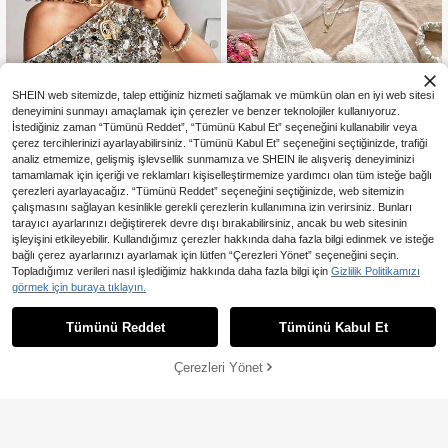
SHEIN web sitemizde, talep ettiğiniz hizmeti sağlamak ve mümkün olan en iyi web sitesi
deneyimini sunmayı amaçlamak için çerezler ve benzer teknolojiler kullanıyoruz.
İstediğiniz zaman “Tümünü Reddet”, “Tümünü Kabul Et” seçeneğini kullanabilir veya
çerez tercihlerinizi ayarlayabilirsiniz. “Tümünü Kabul Et” seçeneğini seçtiğinizde, trafiği
analiz etmemize, gelişmiş işlevsellik sunmamıza ve SHEIN ile alışveriş deneyiminizi
tamamlamak için içeriği ve reklamları kişiselleştirmemize yardımcı olan tüm isteğe bağlı
çerezleri ayarlayacağız. “Tümünü Reddet” seçeneğini seçtiğinizde, web sitemizin
çalışmasını sağlayan kesinlikle gerekli çerezlerin kullanımına izin verirsiniz. Bunları
tarayıcı ayarlarınızı değiştirerek devre dışı bırakabilirsiniz, ancak bu web sitesinin
işleyişini etkileyebilir. Kullandığımız çerezler hakkında daha fazla bilgi edinmek ve isteğe
bağlı çerez ayarlarınızı ayarlamak için lütfen “Çerezleri Yönet” seçeneğini seçin.
En Çok Satanlar
#Chromecore
En Çok Satanlar
Soleia
Topladığımız verileri nasıl işlediğimiz hakkında daha fazla bilgi için
Gizlilik Politikamızı
Siren Gaze Kadın Göz Alıcı Gümüş
Soleia Kadın Dantel Balenli Ça
görmek için buraya tıklayın.
NEW
1.146
Payetli Üst, Asimetrik Yaka Parlak T
757
n Kollu Şekillendirici Üst
,89TL
,28TL
-3%
aşlı Işıltılı Bluz, 70'ler Yaz Gece Kul
übü Parti Disko, Zarif Lüks Şık Stil
Tümünü Reddet
Tümünü Kabul Et
Çerezleri Yönet
SEPETE EKLE