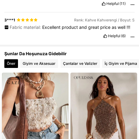
Helpful
(11)
3***1
Renk: Kahve Kahverengi / Boyut: S
Fabric material:
Excellent
product
and
great
price
as
well
!!!
Helpful
(6)
Şunlar Da Hoşunuza Gidebilir
Öner
Giyim ve Aksesuar
Çantalar ve Valizler
İç Giyim ve Pijama