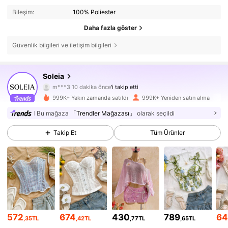
Bileşim:
100% Poliester
Daha fazla göster
Güvenlik bilgileri ve iletişim bilgileri
2.4M Takipçiler
4,82
Soleia
m***3
10 dakika önce
'i takip etti
d***5
göz atıyor
999K+ Yakın zamanda satıldı
999K+ Yeniden satın alma
2.4M Takipçiler
4,82
Bu mağaza
「Trendler Mağazası」
olarak seçildi
2.4M Takipçiler
Takip Et
Tüm Ürünler
4,82
2.4M Takipçiler
4,82
2.4M Takipçiler
4,82
572
674
430
789
64
,35TL
,42TL
,77TL
,65TL