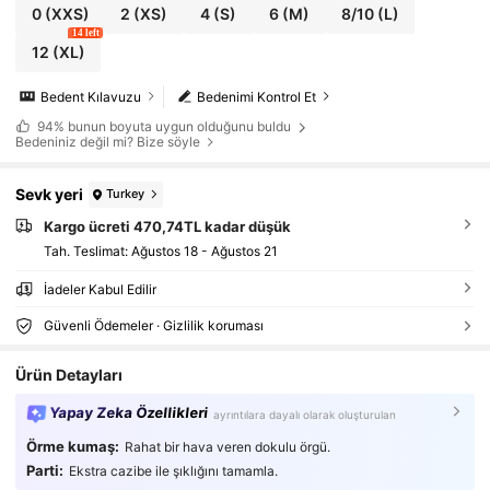
0
(XXS)
2
(XS)
4
(S)
6
(M)
8/10
(L)
14 left
12
(XL)
Bedent Kılavuzu
Bedenimi Kontrol Et
94%
bunun boyuta uygun olduğunu buldu
Bedeniniz değil mi? Bize söyle
Sevk yeri
Turkey
Kargo ücreti 470,74TL kadar düşük
Tah. Teslimat:
Ağustos 18 - Ağustos 21
İadeler Kabul Edilir
Güvenli Ödemeler · Gizlilik koruması
Ürün Detayları
Yapay Zeka Özellikleri
ayrıntılara dayalı olarak oluşturulan
Örme kumaş:
Rahat bir hava veren dokulu örgü.
Parti:
Ekstra cazibe ile şıklığını tamamla.