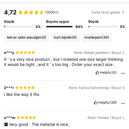
2.4M Takipçiler
4,82
4,72
(1000+)
Daha fazla göster
Küçük
Boyuta uygun
Büyük
2.4M Takipçiler
4,82
3%
94%
3%
tekrar satın alacağım
(2)
hızlı lojistik
(6)
muhteşem
(39)
2.4M Takipçiler
4,82
o***y
Renk: Bebek pembesi / Boyut: L
It
'
s
a
very
nice
product
,
but
I
ordered
one
size
larger
thinking
2.4M Takipçiler
4,82
it
would
be
tight
,
and
it
'
s
too
big
.
Order
your
exact
size
.
Helpful
(0)
2.4M Takipçiler
4,82
2***r
Renk: Kahve Kahverengi / Boyut: S
I
like
the
way
it
fits
2.4M Takipçiler
4,82
Helpful
(26)
s***m
Renk: Pembe / Boyut: L
Very
good
.
The
material
is
nice
.