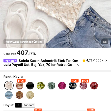
Yapay Zeka Tarafından Üretildi
1/6
407
,17TL
Gönderen
Soleia Kadın Asimetrik Etek Tek Om
4,72
(
1000+
)
Trendler
uzlu Payetli Üst, Bej, Yaz, 70'ler Retro, Ge
ce Dışarı Çıkma, Parti, Işıltılı Payet Süsle
meli Zarif Bohem Tropikal Düğün Misafiri
Renk: Kayısı
Boyut
:
US
Standart
36 left
25 left